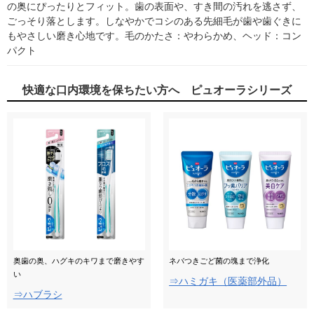
の奥にぴったりとフィット。歯の表面や、すき間の汚れを逃さず、
ごっそり落とします。しなやかでコシのある先細毛が歯や歯ぐきに
もやさしい磨き心地です。毛のかたさ：やわらかめ、ヘッド：コン
パクト
快適な口内環境を保ちたい方へ ピュオーラシリーズ
奥歯の奥、ハグキのキワまで磨きやす
ネバつきごど菌の塊まで浄化
い
⇒ハミガキ（医薬部外品）
⇒ハブラシ