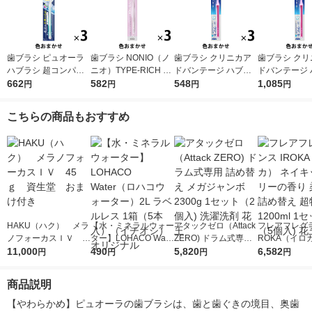
歯ブラシ ピュオーラ
歯ブラシ NONIO（ノ
歯ブラシ クリニカア
歯ブラシ クリ
ハブラシ 超コンパク
ニオ）TYPE-RICH ふ
ドバンテージ ハブラ
ドバンテージ 
ト ふつう 1セット（3
662
つう 1セット（3本）
582
シ 4列 超コンパクト
548
シ 4列 超コ
1,085
円
円
円
円
本）花王
口臭予防 歯垢除去 ラ
ふつう 虫歯予防 歯垢
ふつう 虫歯予
イオン
除去 1セット（3本）
除去 1セット
こちらの商品もおすすめ
ライオン
ライオン
HAKU（ハク） メラ
【水・ミネラルウォー
アタックゼロ（Attack
フレアフレグラ
ノフォーカスＩＶ 4
ター】LOHACO Wate
ZERO) ドラム式専用
ROKA（イロ
5ｇ 資生堂 おまけ
11,000
r（ロハコウォータ
490
詰め替え メガジャン
5,820
イキッドリリ
6,582
円
円
円
円
付き
ー）2L ラベルレス 1
ボ 2300g 1セット（2
柔軟剤 詰め替
箱（5本入）（イチオ
個入) 洗濯洗剤 花王
大 1200ml 
商品説明
シ） オリジナル
（5個入) 花王
【やわらかめ】ピュオーラの歯ブラシは、歯と歯ぐきの境目、奥歯