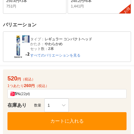
250.4円×3本
240.2円×6本
751円
1,441円
お得
バリエーション
タイプ：
レギュラー コンパクトヘッド
かたさ：
やわらかめ
セット数：
2本
すべてのバリエーションを見る
520
円
（税込）
260
1つあたり
円
（税込）
5
%
(22pt)
在庫あり
1
数量
カートに入れる