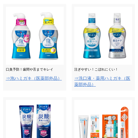
口臭予防！歯間や舌までキレイ
注ぎやすい！こぼれにくい！
⇒泡ハミガキ（医薬部外品）
⇒洗口液・薬用ハミガキ（医
薬部外品）