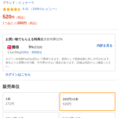
ブランド：
ピュオーラ
4.41 （34件のレビュー）
520
円
（税込）
260
1つあたり
円
（税込）
お買い物でもらえる特典
最大付与率11%
内訳を見る
5
獲得
%
(22pt)
うち4.5%は
利用先・期間限定
ログイン&全額PayPay支払いで獲得できます。原則として税抜金額に対し付与されます。
表示よりも実際の付与数、付与率が少ない場合があります。詳細は内訳からご確認くださ
い。
ログインはこちら
販売単位
1本
260円×2本
271円
520円