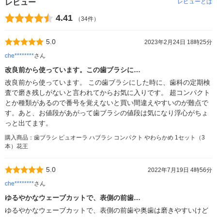
レビュー
レビューとは
4.41
（34件）
5.0
2023年2月24日 18時25分
che********
さん
改良前から使っています。この歯ブラシに…
改良前から使っています。 この歯ブラシにした時に、歯科の定期検
査で磨き残しがないと言われてからお気に入りです。 超コンパクト
とか種類があるので番号を覚えないと買い間違えやすいのが難点で
す。あと、お値段があがって歯ブラシの値段は気になり浮心がちょ
っと出てます。
購入商品：歯ブラシ ピュオーラ ハブラシ コンパクト やわらかめ 1セット（3
本）花王
5.0
2022年7月19日 4時56分
che********
さん
ゆるやかなウェーブカットで、表側の前歯…
ゆるやかなウェーブカットで、表側の前歯や奥歯は磨きやすいけど