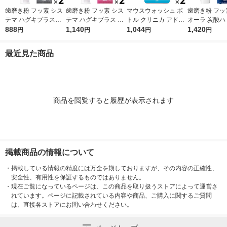
歯磨き粉 フッ素 シス
歯磨き粉 フッ素 シス
マウスウォッシュ ボ
歯磨き粉 フッ
テマ ハグキプラスW
テマ ハグキプラス ハ
トル クリニカ アドバ
オーラ 炭酸ハ
ホワイトニング ハミ
888
ミガキ 組織修復成分
1,140
ンテージ デンタルリ
1,044
95g クリス
1,420
円
円
円
円
ガキ 高濃度フッ素配
ダブル配合 歯周病予
ンス 低刺激タイプ ノ
花王 炭酸洗浄
合 歯周病予防 95g 1
防 90g 1セット（2
ンアルコール 900mL
予防 1セット
最近見た商品
セット（2本） ライオ
本） ライオン
1セット（2本） ライ
ン
オン
商品を閲覧すると履歴が表示されます
掲載商品の情報について
・
掲載している情報の精度には万全を期しておりますが、その内容の正確性、
安全性、有用性を保証するものではありません。
・
現在ご覧になっているページは、この商品を取り扱うストアによって運営さ
れています。ページに記載されている内容や商品、ご購入に関するご質問
は、直接各ストアにお問い合わせください。