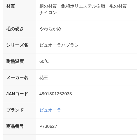
材質
柄の材質 飽和ポリエステル樹脂 毛の材質
ナイロン
毛の硬さ
やわらかめ
シリーズ名
ピュオーラハブラシ
耐熱温度
60℃
メーカー名
花王
JANコード
4901301262035
ブランド
ピュオーラ
商品番号
P730627