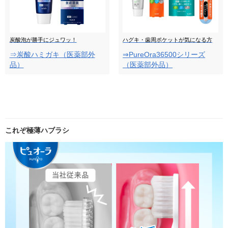
炭酸泡が勝手にジュワッ！
ハグキ・歯周ポケットが気になる方
⇒炭酸ハミガキ（医薬部外
⇒PureOra36500シリーズ
品）
（医薬部外品）
これぞ極薄ハブラシ