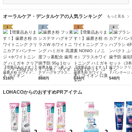
オーラルケア・デンタルケアの人気ランキング
もっと見る
1
2
3
4
【増量品あります！】
歯磨き粉 フッ素 シス
【増量品あります！】
歯ブラシ クリ
歯磨き粉 ホワイトニ
テマ ハグキプラスW
歯磨き粉 ホワイトニ
ドバンテージ 
ング クリニカアドバ
516
ホワイトニング ハミ
888
ング フッ素 NONIO
644
シ 4列 超コ
548
円
円
円
円
ンテージ +ホワイトニ
ガキ 高濃度フッ素配
（ノニオ）プラスホワ
ふつう 虫歯予
ング ハミガキ クリア
合 歯周病予防 95g 1
イトニング ハミガキ
除去 1セット
LOHACOからのおすすめPRアイテム
ミント 130g 2セット
セット（2本） ライオ
130g 1セット（2本）
ライオン
ライオン
ン
ライオン 口臭予防