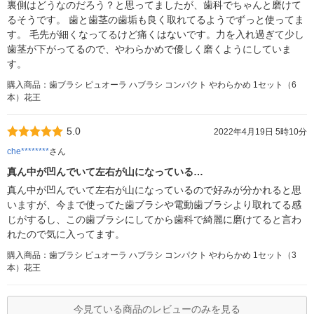
裏側はどうなのだろう？と思ってましたが、歯科でちゃんと磨けて
るそうです。 歯と歯茎の歯垢も良く取れてるようでずっと使ってま
す。 毛先が細くなってるけど痛くはないです。力を入れ過ぎて少し
歯茎が下がってるので、やわらかめで優しく磨くようにしていま
す。
購入商品：歯ブラシ ピュオーラ ハブラシ コンパクト やわらかめ 1セット（6
本）花王
5.0
2022年4月19日 5時10分
che********
さん
真ん中が凹んでいて左右が山になっている…
真ん中が凹んでいて左右が山になっているので好みが分かれると思
いますが、今まで使ってた歯ブラシや電動歯ブラシより取れてる感
じがするし、この歯ブラシにしてから歯科で綺麗に磨けてると言わ
れたので気に入ってます。
購入商品：歯ブラシ ピュオーラ ハブラシ コンパクト やわらかめ 1セット（3
本）花王
今見ている商品のレビューのみを見る