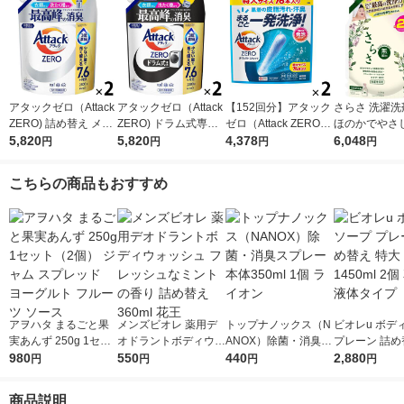
アタックゼロ（Attack
アタックゼロ（Attack
【152回分】アタック
さらさ 洗濯洗
ZERO) 詰め替え メガ
ZERO) ドラム式専用
ゼロ（Attack ZERO）
ほのかでやさ
ジャンボ 2300g 1セッ
5,820
詰め替え メガジャン
5,820
パーフェクトスティッ
4,378
系の香り 詰め
6,048
円
円
円
円
ト（2個入) 洗濯洗剤
ボ 2300g 1セット（2
ク 1セット（1個（76
ルトラジャンボ 
花王
個入) 洗濯洗剤 花王
本入）×2） 衣料用洗
g 1セット（1
こちらの商品もおすすめ
剤 花王
P＆G
アヲハタ まるごと果
メンズビオレ 薬用デ
トップナノックス（N
ビオレu ボデ
実あんず 250g 1セッ
オドラントボディウォ
ANOX）除菌・消臭ス
プレーン 詰め
ト（2個） ジャム ス
980
ッシュ フレッシュな
550
プレー 本体350ml 1個
440
大1450ml 2個
2,880
円
円
円
円
プレッド ヨーグルト
ミントの香り 詰め替
ライオン
体タイプ
フルーツ ソース
え 360ml 花王
商品説明