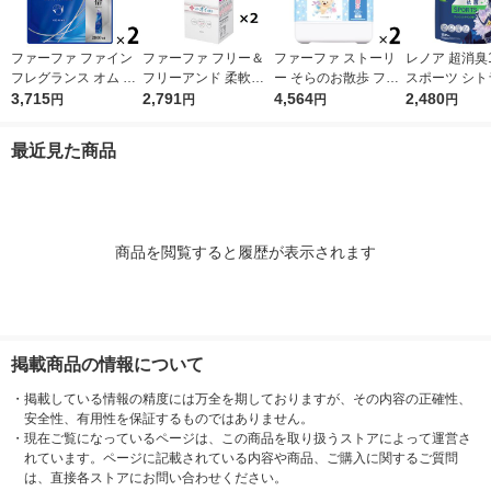
ファーファ ファイン
ファーファ フリー＆
ファーファ ストーリ
レノア 超消臭1
フレグランス オム 詰
フリーアンド 柔軟剤
ー そらのお散歩 フロ
スポーツ シト
め替え 特大 2000mL
3,715
無香料 詰め替え 1500
2,791
ーラルソープの香り
4,564
め替え 超特大 
2,480
円
円
円
円
1セット(1個×2) 柔軟
ml 1セット（2個入）
詰め替え 超特大 4500
L 1セット（1
剤 NSファーファ
柔軟剤 NSファーフ
mL 1セット（1個×2）
柔軟剤 P＆G
最近見た商品
ァ・ジャパン
柔軟剤 NSファーファ
・ジャパン
商品を閲覧すると履歴が表示されます
掲載商品の情報について
・
掲載している情報の精度には万全を期しておりますが、その内容の正確性、
安全性、有用性を保証するものではありません。
・
現在ご覧になっているページは、この商品を取り扱うストアによって運営さ
れています。ページに記載されている内容や商品、ご購入に関するご質問
は、直接各ストアにお問い合わせください。