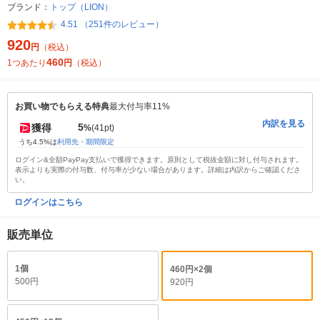
ブランド：
トップ（LION）
4.51 （251件のレビュー）
920
円
（税込）
460
1つあたり
円
（税込）
お買い物でもらえる特典
最大付与率11%
内訳を見る
5
獲得
%
(41pt)
うち4.5%は
利用先・期間限定
ログイン&全額PayPay支払いで獲得できます。原則として税抜金額に対し付与されます。
表示よりも実際の付与数、付与率が少ない場合があります。詳細は内訳からご確認くださ
い。
ログインはこちら
販売単位
1個
460円×2個
500円
920円