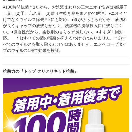
●100時間抗菌＊1だから、お洗濯まわりの三大ニオイ悩み(1)部屋干
し臭、(2)干し忘れ臭、(3)戻り生乾き臭をまとめて解消。●ニオイだ
けでなくウイルス除去＊2にも対応。●液がさらさらだから、液切れ
が良くキャップの液残りがなく、洗濯機の洗剤投入口に残りにく
い。●微香性だから、柔軟剤の香りを邪魔しない。●すすぎ１回対
応。　＊1)すべての菌の増殖を抑えるわけではありません。＊2)す
べてのウイルスを取り除くわけではありません。エンベロープタイ
プのウイルス1種で効果を検証。
抗菌力の『トップ クリアリキッド抗菌』