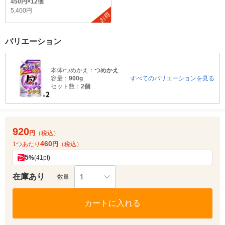
450円×12個
5,400円
お得
バリエーション
本体/つめかえ：
つめかえ
容量：
900g
すべてのバリエーションを見る
セット数：
2個
920
円
（税込）
460
1つあたり
円
（税込）
5
%
(41pt)
在庫あり
1
数量
カートに入れる