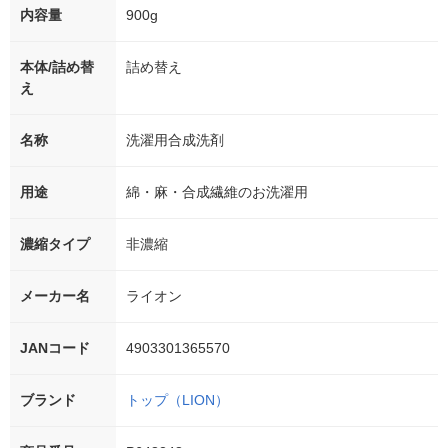
内容量
900g
本体/詰め替
詰め替え
え
名称
洗濯用合成洗剤
用途
綿・麻・合成繊維のお洗濯用
濃縮タイプ
非濃縮
メーカー名
ライオン
JANコード
4903301365570
ブランド
トップ（LION）