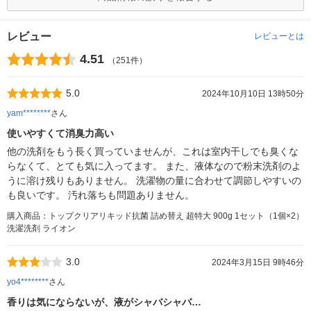
レビュー
レビューとは
4.51
（251件）
5.0
2024年10月10日 13時50分
yam********
さん
使いやすくて消臭力高い
他の洗剤をもう長く買っていませんが、これは室内干しでも臭くな
らなくて、とても気に入ってます。 また、液体なので粉末洗剤のよ
うに溶け残りもありません。 洗濯物の量に合わせて調節しやすいの
も良いです。 汚れ落ちも問題ありません。
購入商品：トップクリアリキッド抗菌 詰め替え 超特大 900g 1セット（1個×2）
洗濯洗剤 ライオン
3.0
2024年3月15日 9時46分
yo4********
さん
香りは気にならないが、液がシャバシャバ…