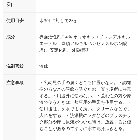
安)
使用目安
水30Lに対して25g
成分
界面活性剤(14％ ポリオキシエチレンアルキル
エーテル、直鎖アルキルベンゼンスルホン酸
塩)、安定化剤、pH調整剤
洗剤形状
液体
注意事項
・乳幼児の手の届くところに置かない。・認知
症の方などの誤飲を防ぐため、置き場所に注意
する。・用途外に使わない。・荒れ性の方や原
液で使うときは、炊事用の手袋を使用する。・
使用後は手を水でよく洗い、クリームなどで手
入れをする。・洗濯機のフタなどのプラスチッ
ク部分や床に原液がついた時は、放置すると傷
むことがあるのですぐに水で充分ふきとる。