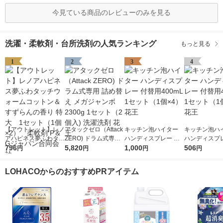
今見ている商品のレビューのみを見る
洗濯・柔軟剤・台所洗剤の人気ランキング
もっと見る
1
2
3
4
【アウトレット】レノ
アタックゼロ（Attack
キッチン泡ハイター
キッチン泡ハ
アハピネス夢ふわタッ
ZERO) ドラム式専用
ハンディスプレー 付
ハンディスプレ
チウォームコットン＆
796
詰め替え メガジャン
5,820
替用400mL 1セット
1,000
替用400mL 
506
円
円
円
円
すずらんの香り 特
ボ 2300g 1セット（2
（1個×4） 花王
（1個×2） 花
大 1セット（1個×
個入) 洗濯洗剤 花王
LOHACOからのおすすめPRアイテム
2） 柔軟剤 P＆Gジ
ャパン合同会社