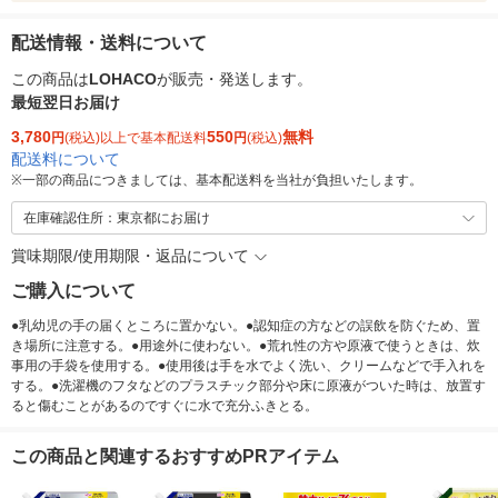
配送情報・送料について
この商品は
LOHACO
が販売・発送します。
最短翌日お届け
3,780
550
無料
円
(税込)以上で基本配送料
円
(税込)
配送料について
※
一部の商品につきましては、基本配送料を当社が負担いたします。
在庫確認住所：東京都にお届け
賞味期限/使用期限・返品について
ご購入について
●乳幼児の手の届くところに置かない。●認知症の方などの誤飲を防ぐため、置
き場所に注意する。●用途外に使わない。●荒れ性の方や原液で使うときは、炊
事用の手袋を使用する。●使用後は手を水でよく洗い、クリームなどで手入れを
する。●洗濯機のフタなどのプラスチック部分や床に原液がついた時は、放置す
ると傷むことがあるのですぐに水で充分ふきとる。
この商品と関連するおすすめPRアイテム