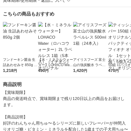
賞味期限/使用期限・返品について
こちらの商品もおすすめ
フンドーキン醤油 生
【水・ミネラルウォー
アイリスフーズ 富士
ティッシュペー
詰あわせみそ 850g 2
ター】LOHACO Wate
山の強炭酸水 ラベル
50組 ロハコ
個
1,218
r（ロハコウォータ
490
レス 500ml 1箱（24
1,420
ルソフトパッ
470
円
円
円
円
ー）2L ラベルレス 1
本入）
シュ フィオナ
箱（5本入）（イチオ
ナル 1セット
商品説明
シ） オリジナル
個：5個入×2
オリジナル
【賞味期限】

商品の発送時点で、賞味期限まで残り120日以上の商品をお届けし
ます。

【商品説明】

好評のわんちゃん用ちゅ〜るシリーズに新しいフレーバーが仲間入
りオリゴ糖・ビタミン・ミネラルを配合した1歳までの子犬用ちゅ〜