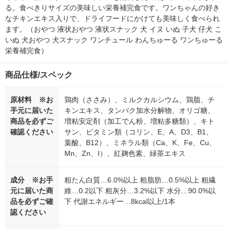
る。食べきりサイズの美味しい栄養補完食です。ワンちゃんの好き
なチキンエキス入りで、ドライフードにかけても美味しく食べられ
ます。（おやつ 液状おやつ 液状スナック 犬 イヌ いぬ 子犬 仔犬 こ
いぬ 犬おやつ 犬スナック ワンチュール わんちゅーる ワンちゅーる 
栄養補完食）
商品仕様/スペック
原材料 ※お
鶏肉（ささみ）、ミルクカルシウム、鶏脂、チ
手元に届いた
キンエキス、タンパク加水分解物、オリゴ糖、
商品を必ずご
増粘安定剤（加工でん粉、増粘多糖類）、キト
確認ください
サン、ビタミン類（コリン、E、A、D3、B1、
葉酸、B12）、ミネラル類（Ca、K、Fe、Cu、
Mn、Zn、I）、紅麹色素、緑茶エキス
成分 ※お手
粗たん白質…6.0%以上 粗脂肪…0.5%以上 粗繊
元に届いた商
維…0.2以下 粗灰分…3.2%以下 水分…90.0%以
品を必ずご確
下 代謝エネルギー…8kcal以上/1本
認ください