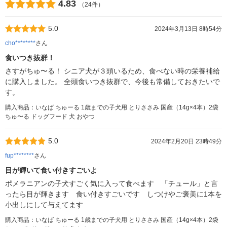
4.83
（24件）
5.0
2024年3月13日 8時54分
cho********
さん
食いつき抜群！
さすがちゅ〜る！ シニア犬が３頭いるため、食べない時の栄養補給
に購入しました。 全頭食いつき抜群で、今後も常備しておきたいで
す。
購入商品：いなば ちゅーる 1歳までの子犬用 とりささみ 国産（14g×4本）2袋
ちゅ〜る ドッグフード 犬 おやつ
5.0
2024年2月20日 23時49分
fup********
さん
目が輝いて食い付きすごいよ
ポメラニアンの子犬すごく気に入って食べます 「チュール」と言
ったら目が輝きます 食い付きすごいです しつけやご褒美に1本を
小出しにして与えてます
購入商品：いなば ちゅーる 1歳までの子犬用 とりささみ 国産（14g×4本）2袋