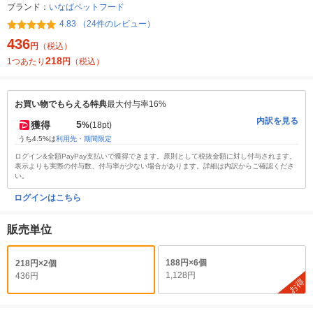
ブランド：
いなばペットフード
4.83 （24件のレビュー）
436
円
（税込）
218
1つあたり
円
（税込）
お買い物でもらえる特典
最大付与率16%
内訳を見る
5
獲得
%
(18pt)
うち4.5%は
利用先・期間限定
ログイン&全額PayPay支払いで獲得できます。原則として税抜金額に対し付与されます。
表示よりも実際の付与数、付与率が少ない場合があります。詳細は内訳からご確認くださ
い。
ログインはこちら
販売単位
188円×6個
218円×2個
1,128円
436円
お得