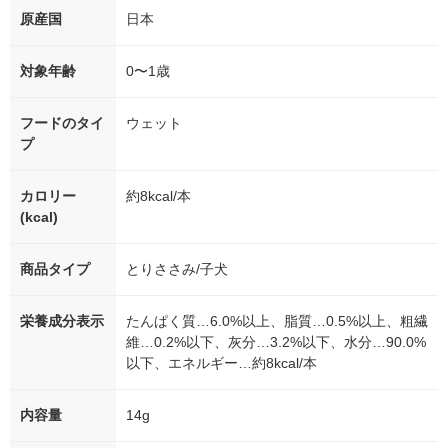
原産国
日本
対象年齢
0〜1歳
フードのタイ
ウェット
プ
カロリー
約8kcal/本
(kcal)
商品タイプ
とりささみ/子犬
栄養成分表示
たんぱく質…6.0%以上、脂質…0.5%以上、粗繊
維…0.2%以下、灰分…3.2%以下、水分…90.0%
以下、エネルギー…約8kcal/本
内容量
14g