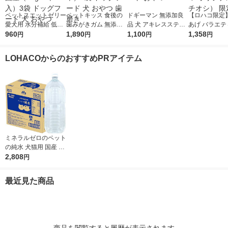
ペットスエットゼリー
ペットキッス 食後の
ドギーマン 無添加良
【ロハコ限定
愛犬用 水分補給 低カ
歯みがきガム 無添加
品 犬 アキレススティ
あげ バラエテ
ロリー クランベリー
960
小型犬用 国産 120g
1,890
ック 国産 20g 3袋 ド
1,100
わんわん ドッ
1,358
円
円
円
円
プラス 国産（20g×7
（約20本）3袋 ドッグ
ッグフード おやつ
ド おやつ オ
本入）3袋 ドッグフー
フード 犬 おやつ 歯磨
（イチオシ） 
LOHACOからのおすすめPRアイテム
ド 犬 おやつ
き
ミネラルゼロのペット
の純水 犬猫用 国産 2L
1ケース（1本×6）森
2,808
円
乳サンワールド 犬用
猫用 水分補給
最近見た商品