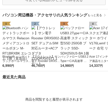
今見ている商品のレビューのみを見る
パソコン周辺機器・アクセサリの人気ランキング
もっと見る
1
2
3
4
Bluetooth ハンディト
【アウトレット】サン
バッファロー USB3.2
Acer 17イ
ラックボールマウス R
電子 Rooster DRX500
TypeーC/A高速帯 ス
ア液晶モニター
elacon メディアコン
6,990
2-SET デュアルSIM対
46,760
ティック型SSD 250G
14,980
イト V176Lw
14,337
円
円
円
円
トロールボタン M-RT
応ルータ+ACアダプタ
B ブラック SSD-SDH
ワーク 在宅 
1BRXBK エレコム 1
11SDRX50ST1 1セッ
250U3-BA 1個
最近見た商品
個（直送品）
ト
商品を閲覧すると履歴が表示されます