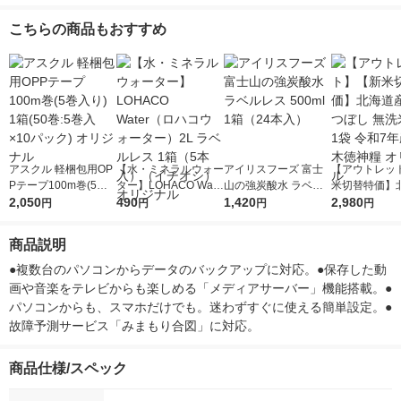
こちらの商品もおすすめ
アスクル 軽梱包用OP
【水・ミネラルウォー
アイリスフーズ 富士
【アウトレッ
Pテープ100m巻(5巻
ター】LOHACO Wate
山の強炭酸水 ラベル
米切替特価】
入り) 1箱(50巻:5巻入
2,050
r（ロハコウォータ
490
レス 500ml 1箱（24
1,420
ななつぼし 無洗
2,980
円
円
円
円
×10パック) オリジナ
ー）2L ラベルレス 1
本入）
g 1袋 令和7年
ル
箱（5本入）（イチオ
徳神糧 オリジ
商品説明
シ） オリジナル
●複数台のパソコンからデータのバックアップに対応。●保存した動
画や音楽をテレビからも楽しめる「メディアサーバー」機能搭載。●
パソコンからも、スマホだけでも。迷わずすぐに使える簡単設定。●
故障予測サービス「みまもり合図」に対応。
商品仕様/スペック