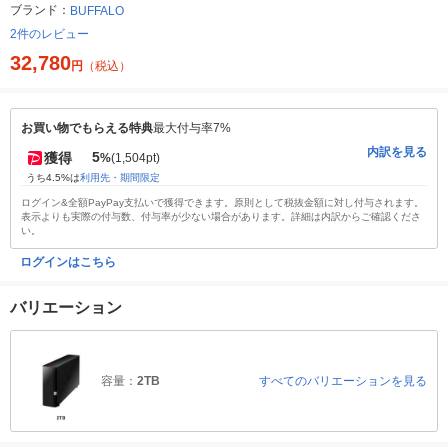
ブランド：
BUFFALO
2件のレビュー
32,780
円
（税込）
お買い物でもらえる特典
最大付与率7%
内訳を見る
5
獲得
%
(1,504pt)
うち4.5%は
利用先・期間限定
ログイン&全額PayPay支払いで獲得できます。原則として税抜金額に対し付与されます。
表示よりも実際の付与数、付与率が少ない場合があります。詳細は内訳からご確認くださ
い。
ログインはこちら
バリエーション
容量：
2TB
すべてのバリエーションを見る