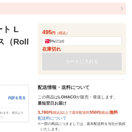
ト L
495
円
（税込）
（Roll
5
%
(21pt)
在庫切れ
カートに入れる
配送情報・送料について
この商品は
LOHACO
が販売・発送します。
内訳を見る
最短翌日お届け
3,780
550
無料
円
(税込)以上で基本配送料
円
(税込)
されます。表示より
い。
配送料について
※
一部の商品につきましては、基本配送料を当社が負担
いたします。