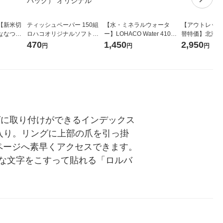
【新米切
ティッシュペーパー 150組
【水・ミネラルウォータ
【アウトレット
ななつぼ
ロハコオリジナルソフトパ
ー】LOHACO Water 410ml
替特価】北海道
袋 令和7年産
ックティッシュ フィオナ オ
1箱（20本入）ラベルレス
し 精白米 5kg
470
1,450
2,950
円
円
円
ジナル
リジナル 1セット（10個：
（イチオシ） オリジナル
米 木徳神糧 オ
5個入×2パック） オリジナ
ル
グに取り付けができるインデックス
入り。リングに上部の爪を引っ掛
ページへ素早くアクセスできます。
な文字をこすって貼れる「ロルバ