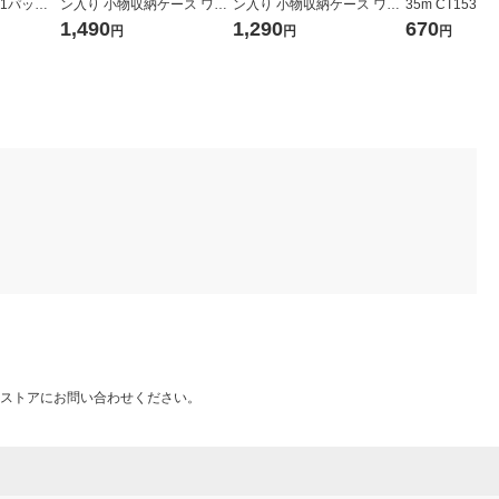
8 1パック
ン入り 小物収納ケース ワイ
ン入り 小物収納ケース ワイ
35m CT1535
ド 大 ホワイトグレー 約幅３
ド 小 ホワイトグレー 約幅３
巻入）
1,490
1,290
670
円
円
円
７×奥行２６×高さ１７．５
７×奥行２６×高さ９ｃｍ 良
ｃｍ 良品計画
品計画
ストアにお問い合わせください。