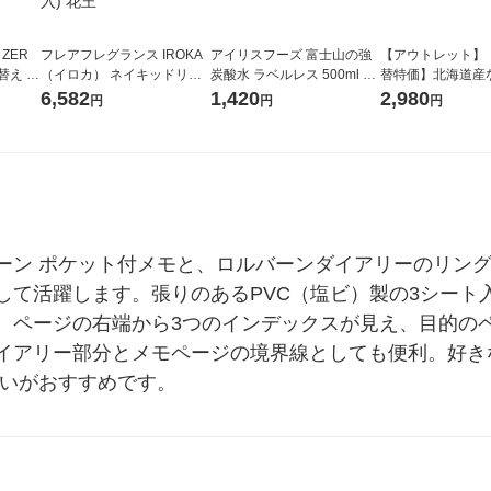
 ZER
フレアフレグランス IROKA
アイリスフーズ 富士山の強
【アウトレット】
替え メ
（イロカ） ネイキッドリリ
炭酸水 ラベルレス 500ml 1
替特価】北海道産
セット
ーの香り 柔軟剤 詰め替え 超
箱（24本入）
し 無洗米 5kg 1
6,582
1,420
2,980
円
円
円
王
特大 1200ml 1セット（5個
米 木徳神糧 オリ
入) 花王
ーン ポケット付メモと、ロルバーンダイアリーのリン
して活躍します。張りのあるPVC（塩ビ）製の3シート
。ページの右端から3つのインデックスが見え、目的の
イアリー部分とメモページの境界線としても便利。好き
使いがおすすめです。