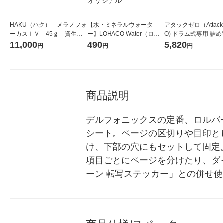
HAKU（ハク） メラノフォ
【水・ミネラルウォータ
アタックゼロ（Attack
ーカスＩＶ 45ｇ 資生
ー】LOHACO Water（ロハ
O) ドラム式専用 詰め
堂 おまけ付き
コウォーター）2L ラベルレ
ガジャンボ 2300g 1
11,000
490
5,820
円
円
円
ス 1箱（5本入）（イチオ
（2個入) 洗濯洗剤 花
シ） オリジナル
商品説明
デルフォニックスの定番、ロルバ
シート。ページの区切りや目印と
け、下部の穴にもセットして固定
項目ごとにページを分けたり、ダ
ーン 転写ステッカー」との併せ