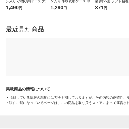
ン入り 小物収納ケース 大 ホ
ン入り 小物収納ケース 中 ホ
製 約55山 ソフト粘着剤
ワイトグレー 約幅２６×奥行
ワイトグレー 約幅２６×奥行
80
1,490
1,290
371
円
円
円
３７×高さ１７．５ｃｍ 良品
３７×高さ１２ｃｍ 良品計画
計画
最近見た商品
掲載商品の情報について
・
掲載している情報の精度には万全を期しておりますが、その内容の正確性、
・
現在ご覧になっているページは、この商品を取り扱うストアによって運営さ