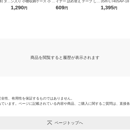
 タ-3
ン入り 小物収納ケース 小 ホ
イナー 詰め替え テープ しっ
35m CT405AP-1
ワイトグレー 約幅２６×奥行
かり貼るタイプ 3個 タ-D400
（10巻入）
1,290
609
1,395
円
円
円
３７×高さ９ｃｍ 良品計画
-08N
商品を閲覧すると履歴が表示されます
安全性、有用性を保証するものではありません。
れています。ページに記載されている内容や商品、ご購入に関するご質問は、直接各
ページトップへ