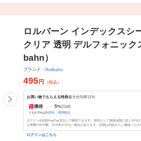
ロルバーン インデックスシー
クリア 透明 デルフォニックス
bahn）
ブランド：
Rollbahn
495
円
（税込）
お買い物でもらえる特典
最大付与率11%
5
獲得
%
(21pt)
うち4.5%は
利用先・期間限定
ログイン&全額PayPay支払いで獲得できます。原則として税抜金額に対し付与
も実際の付与数、付与率が少ない場合があります。詳細は内訳からご確認くださ
ログインはこちら