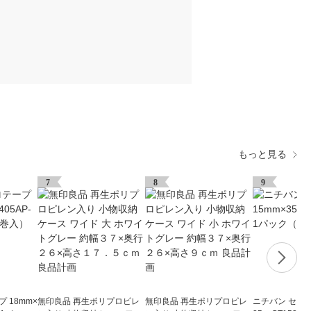
もっと見る
7
8
9
 18mm×
無印良品 再生ポリプロピレ
無印良品 再生ポリプロピレ
ニチバン セロテ