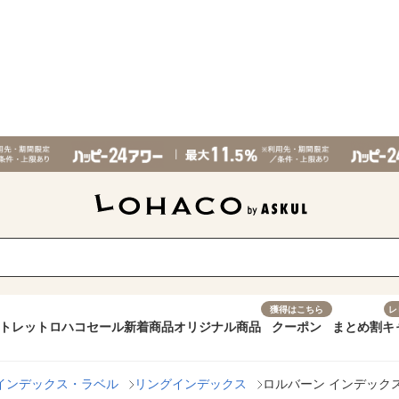
獲得はこちら
レ
トレット
ロハコセール
新着商品
オリジナル商品
クーポン
まとめ割
キ
インデックス・ラベル
リングインデックス
ロルバーン インデックスシ