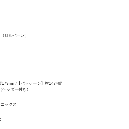
ahn（ロルバーン）
縦179mm/【パッケージ】横147×縦
m（ヘッダー付き）
ォニックス
2