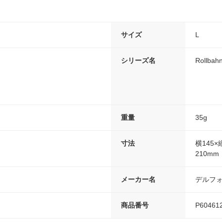
サイズ
L
シリーズ名
Rollb
重量
35g
寸法
横145×
210m
メーカー名
デルフ
商品番号
P60461