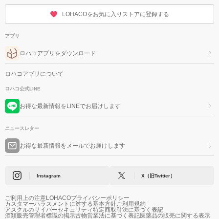
LOHACOをお気に入りストアに登録する
アプリ
ロハコアプリをダウンロード
ロハコアプリについて
ロハコ公式LINE
お得な最新情報をLINEでお届けします
ニュースレター
お得な最新情報をメールでお届けします
Instagram
X（旧Twitter）
ご利用上の注意
LOHACOプライバシーポリシー
カスタマーハラスメントに対する基本方針
ご利用規約
アスクルのサイバーセキュリティ
特定商取引法に基づく表記
酒類販売管理者標識の掲示
古物営業法に基づく表記
医薬品の販売に関する表示