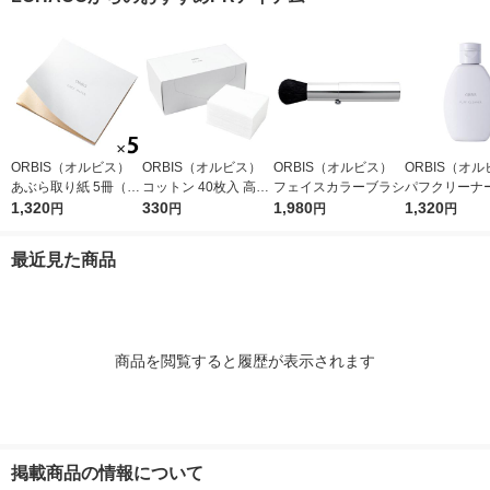
ORBIS（オルビス）
ORBIS（オルビス）
ORBIS（オルビス）
ORBIS（オ
あぶら取り紙 5冊（30
コットン 40枚入 高級
フェイスカラーブラシ
パフクリーナー
枚×5冊）
1,320
綿100％
330
1,980
×2個
1,320
円
円
円
円
最近見た商品
商品を閲覧すると履歴が表示されます
掲載商品の情報について