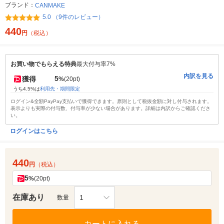
ブランド：
CANMAKE
5.0 （9件のレビュー）
440
円
（税込）
お買い物でもらえる特典
最大付与率7%
内訳を見る
5
獲得
%
(20pt)
うち4.5%は
利用先・期間限定
ログイン&全額PayPay支払いで獲得できます。原則として税抜金額に対し付与されます。
表示よりも実際の付与数、付与率が少ない場合があります。詳細は内訳からご確認くださ
い。
ログインはこちら
440
円
（税込）
5
%
(20pt)
在庫あり
1
数量
カートに入れる