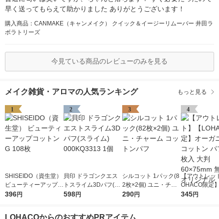
早く送ってもらえて助かりました ありがとうございます！
購入商品：CANMAKE（キャンメイク） クイック＆イージーリムーバー 井田ラ
ボラトリーズ
今見ている商品のレビューのみを見る
メイク雑貨・アロマの人気ランキング
もっと見る
1
2
3
4
SHISEIDO（資生堂）
貝印 ドラゴンクエス
シルコット 1パック(8
【アウトレッ
ビューティーアップコ
トスライム3Dパフ(ス
2枚×2個) ユニ・チャ
OHACO限定
ットン G 108枚
396
ライム) 000KQ3313 1
598
ーム コットンパフ
290
ニック コット
345
円
円
円
円
個
148枚入 大判 
m 無漂白 オ
LOHACOからのおすすめPRアイテム