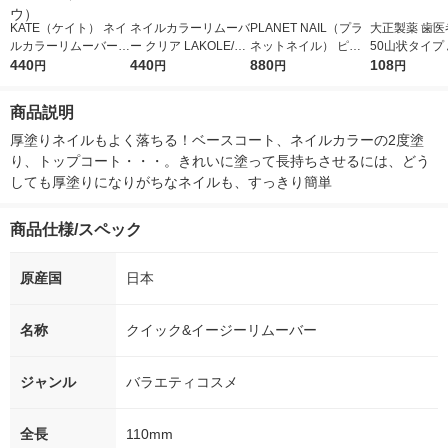
KATE（ケイト） ネイ
ネイルカラーリムーバ
PLANET NAIL（プラ
大正製薬 歯医
ルカラーリムーバーN
ー クリア LAKOLE/ラ
ネットネイル） ピー
50山状タイプ
230mL Kanebo（カネ
440
コレ
440
ルオフベースコート
880
49873060386
108
円
円
円
円
ボウ）
トゥエルブ
商品説明
厚塗りネイルもよく落ちる！ベースコート、ネイルカラーの2度塗
り、トップコート・・・。きれいに塗って長持ちさせるには、どう
しても厚塗りになりがちなネイルも、すっきり簡単
商品仕様/スペック
原産国
日本
名称
クイック&イージーリムーバー
ジャンル
バラエティコスメ
全長
110mm