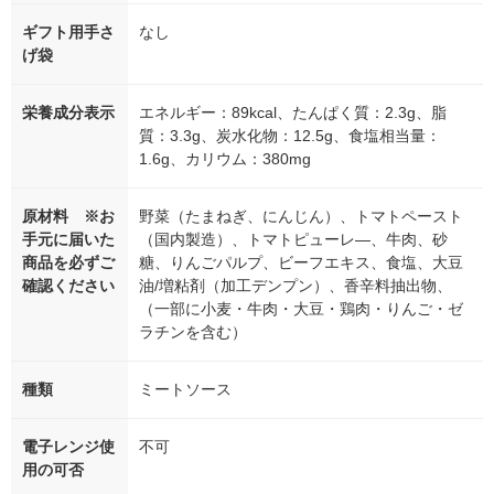
ギフト用手さ
なし
げ袋
栄養成分表示
エネルギー：89kcal、たんぱく質：2.3g、脂
質：3.3g、炭水化物：12.5g、食塩相当量：
1.6g、カリウム：380mg
原材料 ※お
野菜（たまねぎ、にんじん）、トマトペースト
手元に届いた
（国内製造）、トマトピューレ―、牛肉、砂
商品を必ずご
糖、りんごパルプ、ビーフエキス、食塩、大豆
確認ください
油/増粘剤（加工デンプン）、香辛料抽出物、
（一部に小麦・牛肉・大豆・鶏肉・りんご・ゼ
ラチンを含む）
種類
ミートソース
電子レンジ使
不可
用の可否