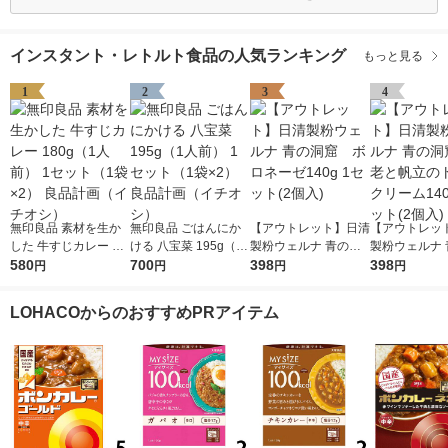
インスタント・レトルト食品の人気ランキング
もっと見る
1
2
3
4
無印良品 素材を生か
無印良品 ごはんにか
【アウトレット】日清
【アウトレッ
した 牛すじカレー 18
ける 八宝菜 195g（1
製粉ウェルナ 青の洞
製粉ウェルナ 
0g（1人前） 1セット
580
人前） 1セット（1袋×
700
窟 ボロネーゼ140g
398
窟 海老と帆
398
円
円
円
円
（1袋×2） 良品計画
2） 良品計画（イチオ
1セット(2個入)
トクリーム140
（イチオシ）
シ）
ット(2個入)
LOHACOからのおすすめPRアイテム