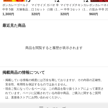
ボンカレーゴールド
マイサイズ ガパオ 辛
マイサイズチキンカレ
ボンカレーネオ
中辛 5個 大塚食品
口 1セット（1個（10
ー 中辛 1セット（1個
の旨み 中辛 20
レンジ対応
1,300
0g）×2） 100kcal
320
（100g）×2） 100k
320
ット（1個×3
960
円
円
円
円
レンジ対応レトルト
cal レンジ対応レト
品 レトルトカ
大塚食品
ルト 大塚食品
ンジ対応
最近見た商品
商品を閲覧すると履歴が表示されます
掲載商品の情報について
・
掲載している情報の精度には万全を期しておりますが、その内容の正確性、
安全性、有用性を保証するものではありません。
・
現在ご覧になっているページは、この商品を取り扱うストアによって運営さ
れています。ページに記載されている内容や商品、ご購入に関するご質問
は、直接各ストアにお問い合わせください。