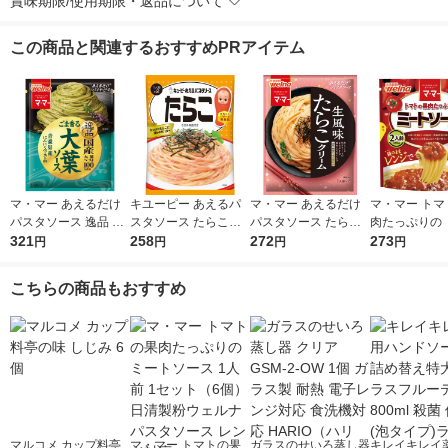
賞味期限/使用期限・返品について
この商品と関連するおすすめPRアイテム
マ・マー あえるだけ
キユーピー あえるパ
マ・マー あえるだけ
マ・マー トマ
パスタソース 逸品 ご
スタソース たらこ（1
パスタソース たらこ
肉たっぷりの 
ま香る大葉ソース ＜1
321
人前×2）1個
258
クリーム 生風味 1人
272
ソース 2人前 
273
円
円
円
円
人前×2＞ 1個 日清製
前×2 1個
製粉ウェルナ 
粉ウェルナ
対応 パスタソ
こちらの商品もおすすめ
マルコメ カップ料亭
マ・マー トマトの果
ガラスのせいろ蒸し器
キレイキレイ