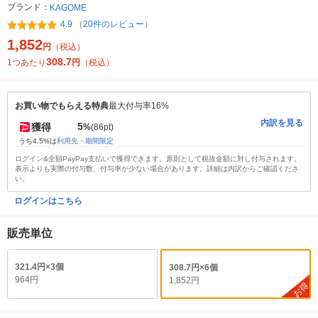
ブランド：
KAGOME
4.9 （20件のレビュー）
1,852
円
（税込）
308.7
1つあたり
円
（税込）
お買い物でもらえる特典
最大付与率16%
内訳を見る
5
獲得
%
(86pt)
うち4.5%は
利用先・期間限定
ログイン&全額PayPay支払いで獲得できます。原則として税抜金額に対し付与されます。
表示よりも実際の付与数、付与率が少ない場合があります。詳細は内訳からご確認くださ
い。
ログインはこちら
販売単位
321.4円×3個
308.7円×6個
964円
1,852円
お得