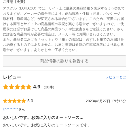
ご注意【免責】
アスクル（LOHACO）では、サイト上に最新の商品情報を表示するよう努めて
おりますが、メーカーの都合等により、商品規格・仕様（容量、パッケージ、
原材料、原産国など）が変更される場合がございます。このため、実際にお届
けする商品とサイト上の商品情報の表記が異なる場合がございますので、ご使
用前には必ずお届けした商品の商品ラベルや注意書きをご確認ください。さら
に詳細な商品情報が必要な場合は、メーカー等にお問い合わせください。
また、商品名における「セット」や「箱」の表記は、必ずしも箱でのお届けを
お約束するものではありません。お届け形態は倉庫の在庫状況等により異なる
場合がございます。あらかじめご了承ください。
商品情報の誤りを報告する
レビュー
レビューとは
4.9
（20件）
5.0
2023年8月27日 17時16分
ljp********
さん
おいしいです。お気に入りのミートソース…
おいしいです。お気に入りのミートソースです。