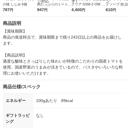
の味 しじみ 6個
肉たっぷりのミートソ
クリア GSM-2-OW 1
ドソープ 泡 
787
ース 1人前 1セット
947
個 ガラス製 耐熱 電子
4,400
特大 シトラス
610
円
円
円
円
（6個） 日清製粉ウェ
レンジ対応 食洗機対
ティ 800ml 
ルナ パスタソース レ
応 HARIO（ハリオ）
(泡タイプ)ラ
商品説明
ンジ対応
【賞味期限】

商品の発送時点で、賞味期限まで残り243日以上の商品をお届けし
ます。

【商品説明】

適度な酸味とさっぱりした味わいが特徴のこだわりの国産トマトを
使用。国産野菜のうまみが活きているので、パスタやいろいろな料
理にお使いいただけます。
商品仕様/スペック
エネルギー
100gあたり 89kcal
ギフトラッピ
なし
ング