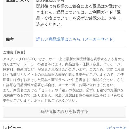
返品について
開封後返品不可
開封後はお客様のご都合による返品はお受けで
きません。返品については、ご利用ガイド「返
品・交換について」を必ずご確認の上、お申し
込みください。
備考
詳しい商品説明はこちら（メーカーサイト）
ご注意【免責】
アスクル（LOHACO）では、サイト上に最新の商品情報を表示するよう努めて
おりますが、メーカーの都合等により、商品規格・仕様（容量、パッケージ、
原材料、原産国など）が変更される場合がございます。このため、実際にお届
けする商品とサイト上の商品情報の表記が異なる場合がございますので、ご使
用前には必ずお届けした商品の商品ラベルや注意書きをご確認ください。さら
に詳細な商品情報が必要な場合は、メーカー等にお問い合わせください。
また、商品名における「セット」や「箱」の表記は、必ずしも箱でのお届けを
お約束するものではありません。お届け形態は倉庫の在庫状況等により異なる
場合がございます。あらかじめご了承ください。
商品情報の誤りを報告する
レビュー
レビューとは