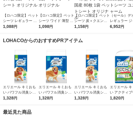
【ロハコ限定】ペット
【ロハコ限定】ペット
【ロハコ限定】ペット
（セール）デ
シーツ レギュラー 薄
シーツ ワイド 薄型 国
シーツ 炭＋クエン酸
レギュラー ジ
型 国産 160枚 1袋 ペ
1,088
産 80枚 1袋 ペットシ
1,098
レギュラー 厚型 プレ
1,158
パック 112枚
6,952
円
円
円
円
ットシート オリジナ
ート オリジナル
ミアム 国産 80枚 1袋
ペットシーツ 
ル
ペットシート オリジ
チャーム
LOHACOからのおすすめPRアイテム
ナル
エリエール キミおも
エリエール キミおも
エリエール キミおも
エリエール キ
い パワフル消臭シー
い パワフル消臭シー
い パワフル消臭シー
い アクティブ
ト ワイド 無香タイプ
1,328
ト スーパーワイド 無
1,328
ト レギュラー 無香タ
1,328
Ｌ パンツ ゆ
1,820
円
円
円
円
44枚入 1袋 大王製紙
香タイプ 18枚入 1袋
イプ 88枚入 1袋 大王
イズ 中型犬用
大王製紙
製紙
子女の子共用
最近見た商品
20枚入 1袋 