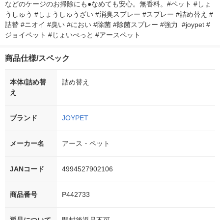
などのケージのお掃除にも●なめても安心。無香料。#ペット #しょ
うしゅう #しょうしゅうざい #消臭スプレー #スプレー #詰め替え #
詰替 #ニオイ #臭い #におい #除菌 #除菌スプレー #強力  #joypet #
ジョイペット #じょいぺっと #アースペット
商品仕様/スペック
本体/詰め替
詰め替え
え
ブランド
JOYPET
メーカー名
アース・ペット
JANコード
4994527902106
商品番号
P442733