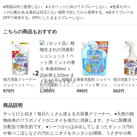
●用途以外に使用しない。●人やペットに向けてスプレーしない。●色落ちやシ
ミの心配がある場合は目立たない場所で試してから使用する。●必ずスプレーを
OFFで保管する。OFFにしたままスプレーしない。
こちらの商品もおすすめ
強力消臭クリーナー
（セット品）植物生ま
液体消臭剤 ジョイペ
強力消臭クリ
ジョイペット ペット
れの消臭剤 シュシュ
ット ペット用 ジャン
ジョイペット 
用 詰め替え 800ml 2
970
ット！ペット用 ミン
1,000
ボパック お徳用 詰め
490
用 大容量 本体 
662
円
円
円
円
個 アース・ペット
トの香り 本体400ml
替え 650ml 1個
1本 アース・
＋ 詰め替え320ml ま
商品説明
とめ買い ライオンペ
ット
サッとひと拭き！毎日たくさん使える大容量クリーナー。●天然の植
物由来のフラボノイドがニオイを強力に消臭します。さらに除菌成
分配合で衛生的です。●シーツからはみ出してしまったオシッコ汚れ
や食べこぼしなどの汚れとニオイをカンタンお掃除。うさぎや小鳥