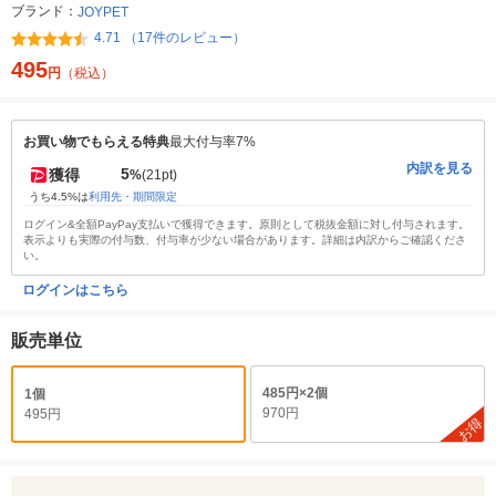
ブランド：
JOYPET
4.71 （17件のレビュー）
495
円
（税込）
お買い物でもらえる特典
最大付与率7%
内訳を見る
5
獲得
%
(21pt)
うち4.5%は
利用先・期間限定
ログイン&全額PayPay支払いで獲得できます。原則として税抜金額に対し付与されます。
表示よりも実際の付与数、付与率が少ない場合があります。詳細は内訳からご確認くださ
い。
ログインはこちら
販売単位
485円×2個
1個
970円
495円
お得