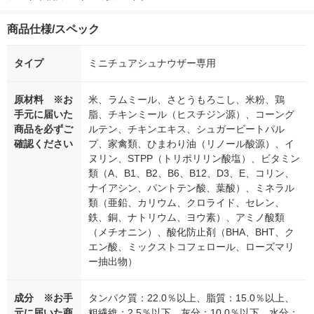
商品仕様/スペック
タイプ
ミニチュアシュナウザー専用
原材料 ※お
米、ラムミール、さとうもろこし、米粉、鶏
手元に届いた
脂、チキンミール（ヒスチジン源）、コーング
商品を必ずご
ルテン、チキンエキス、シュガービートパル
確認ください
プ、家禽類、ひまわり油（リノール酸源）、イ
ヌリン、STPP（トリポリリン酸塩）、ビタミン
類（A、B1、B2、B6、B12、D3、E、コリン、
ナイアシン、パントテン酸、葉酸）、ミネラル
類（亜鉛、カリウム、クロライド、セレン、
鉄、銅、ナトリウム、ヨウ素）、アミノ酸類
（メチオニン）、酸化防止剤（BHA、BHT、ク
エン酸、ミックストコフェロール、ローズマリ
ー抽出物）
成分 ※お手
タンパク質：22.0％以上、脂質：15.0％以上、
元に届いた商
粗繊維：2.5％以下、灰分：10.0％以下、水分：