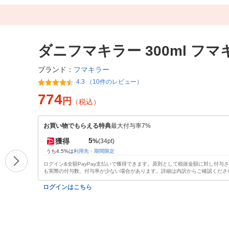
ダニフマキラー 300ml フマ
フマキラー
ブランド：
4.3 （10件のレビュー）
774
円
（税込）
お買い物でもらえる特典
最大付与率7%
5
獲得
%
(34pt)
うち4.5%は
利用先・期間限定
ログイン&全額PayPay支払いで獲得できます。原則として税抜金額に対し付与
も実際の付与数、付与率が少ない場合があります。詳細は内訳からご確認くださ
ログインはこちら