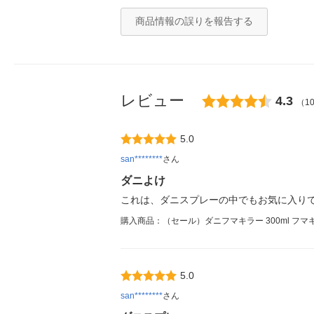
商品情報の誤りを報告する
レビュー
4.3
（1
5.0
san********
さん
ダニよけ
これは、ダニスプレーの中でもお気に入りで
購入商品：（セール）ダニフマキラー 300ml フマ
5.0
san********
さん