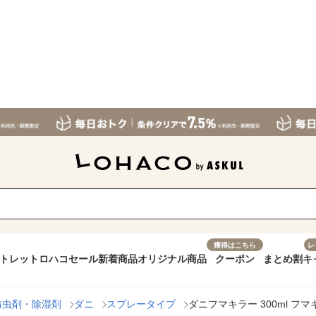
獲得はこちら
レ
トレット
ロハコセール
新着商品
オリジナル商品
クーポン
まとめ割
キ
防虫剤・除湿剤
ダニ
スプレータイプ
ダニフマキラー 300ml フ