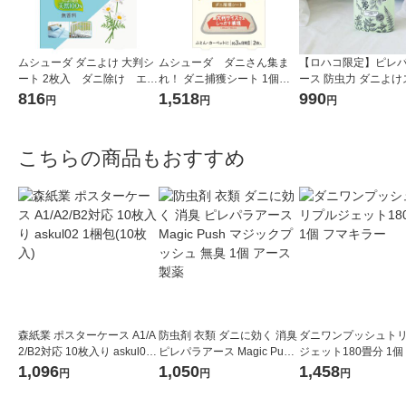
ムシューダ ダニよけ 大判シ
ムシューダ ダニさん集ま
【ロハコ限定】ピレ
ート 2枚入 ダニ除け エス
れ！ ダニ捕獲シート 1個（2
ース 防虫力 ダニよけ
テー
枚入） エステー
ー ハーブの香り 300m
816
1,518
990
円
円
円
アース製薬 限定 限定
オシ） 限定
こちらの商品もおすすめ
森紙業 ポスターケース A1/A
防虫剤 衣類 ダニに効く 消臭
ダニワンプッシュト
2/B2対応 10枚入り askul02
ピレパラアース Magic Push
ジェット180畳分 1個
1梱包(10枚入)
マジックプッシュ 無臭 1個
ラー
1,096
1,050
1,458
円
円
円
アース製薬