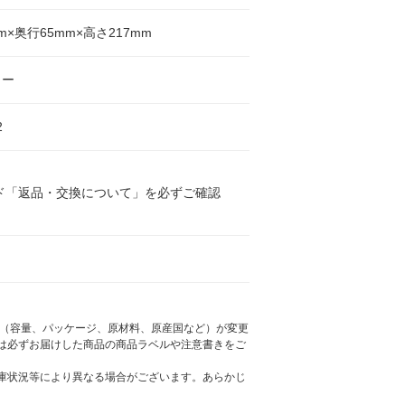
m×奥行65mm×高さ217mm
ラー
2
ド「返品・交換について」を必ずご確認
様（容量、パッケージ、原材料、原産国など）が変更
は必ずお届けした商品の商品ラベルや注意書きをご
庫状況等により異なる場合がございます。あらかじ