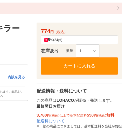
キラー
774
円
（税込）
5
%
(34pt)
在庫あり
1
数量
カートに入れる
内訳を見る
配送情報・送料について
されます。表示より
い。
この商品は
LOHACO
が販売・発送します。
最短翌日お届け
3,780
550
無料
円
(税込)以上で基本配送料
円
(税込)
配送料について
※
一部の商品につきましては、基本配送料を当社が負担