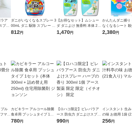
パラア
ダニがいなくなるスプレー 3
【お得なセット】ムシュー
かんたんダニ捕り
スプレ
00mL ダニ 駆除 スプレー 殺
ダ ダニよけ 無香料 本体 220
なくなるシート 
l 1個
虫剤 対策 ソープの香り 1本
ml 1個 + つけかえ用 220ml 1
使用 1箱（6枚入） 
812
1,470
2,380
円
円
円
（イチ
KINCHO キンチョー
個 ダニ除け エステー
キンチョー
リプル
カビキラー アルコール除菌
【ロハコ限定】ピレパラア
インスタント 生
 フマキ
食卓用 プッシュタイプ 1セ
ース 防虫力 ダニよけスプレ
の味 お徳用 1袋 (
ット (本体 300ml + 詰め替え
ー ハーブの香り 300ml 1個
マルコメ
780
990
256
円
円
円
用 250ml) 住宅用除菌剤 ジョ
アース製薬 限定 限定（イチ
ンソン
オシ） 限定