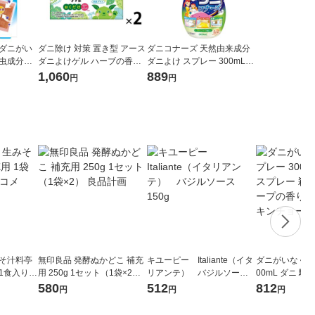
 ダニがい
ダニ除け 対策 置き型 アース
ダニコナーズ 天然由来成分
殺虫成分不
ダニよけゲル ハーブの香り
ダニよけ スプレー 300mL
KINCHO
1セット（2個） ダニ対策 室
（殺虫成分不使用） 1本 KIN
1,060
889
円
円
内 部屋 寝室 芳香剤 消臭剤
CHO キンチョー
置くだけ 子供部屋 アース製
薬
みそ汁料亭
無印良品 発酵ぬかどこ 補充
キユーピー Italiante（イタ
ダニがいなくな
21食入り)
用 250g 1セット（1袋×2）
リアンテ） バジルソー
00mL ダニ 駆
良品計画
ス 150g
虫剤 対策 ソー
580
512
812
円
円
円
KINCHO キン