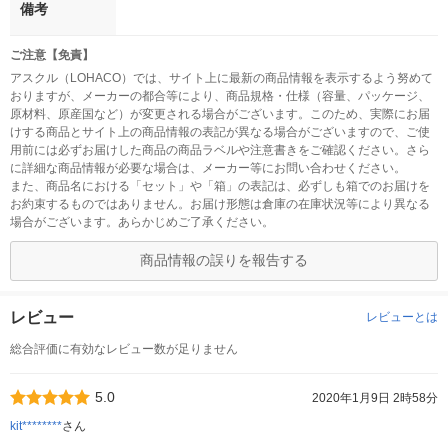
備考
ご注意【免責】
アスクル（LOHACO）では、サイト上に最新の商品情報を表示するよう努めて
おりますが、メーカーの都合等により、商品規格・仕様（容量、パッケージ、
原材料、原産国など）が変更される場合がございます。このため、実際にお届
けする商品とサイト上の商品情報の表記が異なる場合がございますので、ご使
用前には必ずお届けした商品の商品ラベルや注意書きをご確認ください。さら
に詳細な商品情報が必要な場合は、メーカー等にお問い合わせください。
また、商品名における「セット」や「箱」の表記は、必ずしも箱でのお届けを
お約束するものではありません。お届け形態は倉庫の在庫状況等により異なる
場合がございます。あらかじめご了承ください。
商品情報の誤りを報告する
レビュー
レビューとは
総合評価に有効なレビュー数が足りません
5.0
2020年1月9日 2時58分
kit********
さん