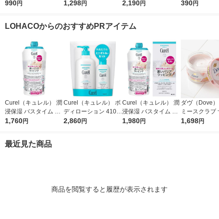
ラクール １５０ｍＬ
990
リ 本体 (ハンドルの
1,298
良品計画
2,190
ョンソンボデ
390
円
円
円
円
良品計画
み)+ 替刃 1個付 P＆G
エクストラケア
プレミアムビューティ
湿ローション 2
LOHACOからのおすすめPRアイテム
1個
Curel（キュレル） 潤
Curel（キュレル） ボ
Curel（キュレル） 潤
ダヴ（Dove
浸保湿 バスタイム モ
ディローション 410m
浸保湿 バスタイム モ
ミースクラブ 
イストバリアクリーム
1,760
L+110mLセット 花王
2,860
イストバリアクリーム
1,980
＆シアバター 2
1,698
円
円
円
円
つけかえ用 310g 花王
310g 花王 敏感肌 乾
ニリーバ
敏感肌 乾燥ケア
燥ケア
最近見た商品
商品を閲覧すると履歴が表示されます