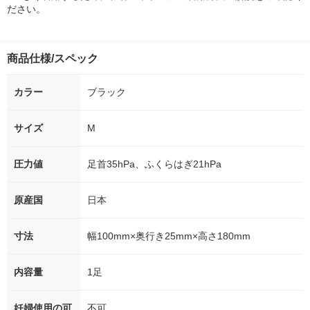
ださい。
商品仕様/スペック
カラー
ブラック
サイズ
M
圧力値
足首35hPa、ふくらはぎ21hPa
原産国
日本
寸法
幅100mm×奥行き25mm×高さ180mm
内容量
1足
妊婦使用の可
不可