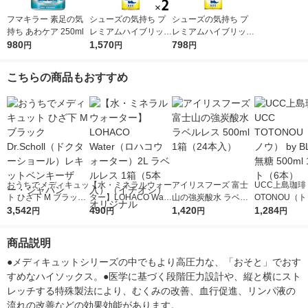
フマキラー 素足の気
シューズの気持ち プ
シューズの気持ち プ
持ち あわケア 250ml
レミアムハイブリッド
レミアムハイブリッド
980
無香性 280ml 2本 フ
1,570
280ml 無香性 フマキ
798
円
円
円
マキラー 靴 スプレー
ラー 靴 スプレー
こちらの商品もおすすめ
おうちでメディキュッ
【水・ミネラルウォー
アイリスフーズ 富士
UCC上島珈琲 
ト ひざ下 M ブラック
ター】LOHACO Wate
山の強炭酸水 ラベル
OTONOU（
Dr.Scholl（ドクター
3,542
r（ロハコウォータ
490
レス 500ml 1箱（24
1,420
ウ） by BLAC
1,284
円
円
円
円
ショール）レキットベ
ー）2L ラベルレス 1
本入）
00ml 1セッ
ンキーザー・ジャパン
箱（5本入）（イチオ
商品説明
シ） オリジナル
●メディキュットシリーズの中でもより高圧力な、「おそと」でおす
すめなハイソックス。●医学に基づく段階圧力設計や、縦と横にスト
レッチする特殊製法により、むくみの改善、血行促進、リンパ液の
流れの改善などの効果効能があります。