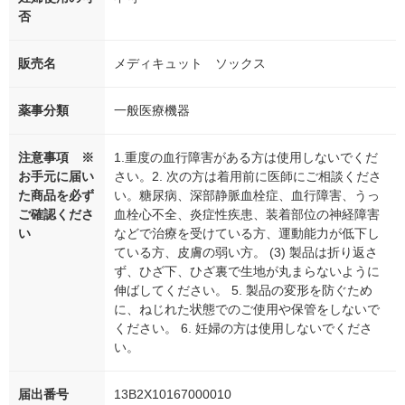
否
販売名
メディキュット ソックス
薬事分類
一般医療機器
注意事項 ※
1.重度の血行障害がある方は使用しないでくだ
お手元に届い
さい。2. 次の方は着用前に医師にご相談くださ
た商品を必ず
い。糖尿病、深部静脈血栓症、血行障害、うっ
ご確認くださ
血栓心不全、炎症性疾患、装着部位の神経障害
い
などで治療を受けている方、運動能力が低下し
ている方、皮膚の弱い方。 (3) 製品は折り返さ
ず、ひざ下、ひざ裏で生地が丸まらないように
伸ばしてください。 5. 製品の変形を防ぐため
に、ねじれた状態でのご使用や保管をしないで
ください。 6. 妊婦の方は使用しないでくださ
い。
届出番号
13B2X10167000010