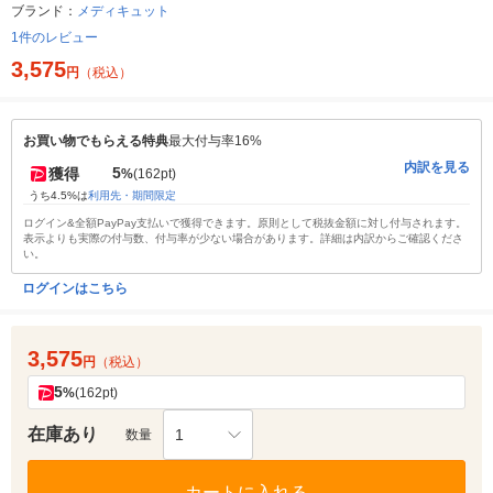
ブランド：
メディキュット
1件のレビュー
3,575
円
（税込）
お買い物でもらえる特典
最大付与率16%
内訳を見る
5
獲得
%
(162pt)
うち4.5%は
利用先・期間限定
ログイン&全額PayPay支払いで獲得できます。原則として税抜金額に対し付与されます。
表示よりも実際の付与数、付与率が少ない場合があります。詳細は内訳からご確認くださ
い。
ログインはこちら
3,575
円
（税込）
5
%
(162pt)
在庫あり
1
数量
カートに入れる