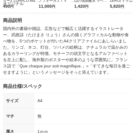
ター】LOHACO Wate
ノフォーカスＩＶ 4
山の強炭酸水 ラベル
ZERO) ドラ
r（ロハコウォータ
490
5ｇ 資生堂 おまけ
11,000
レス 500ml 1箱（24
1,420
詰め替え メガ
5,820
円
円
円
円
ー）2L ラベルレス 1
付き
本入）
ボ 2300g 1
箱（5本入）（イチオ
個入) 洗濯洗剤
商品説明
シ） オリジナル
国内外の書籍や雑誌、広告などで幅広く活躍するイラストレータ
ー、武政諒（たけまさ りょう）さんの描くグラフィカルな動物や食
べ物を、5つのポケットが付いたA4クリアファイルにあしらいまし
た。リンゴ、ネコ、灯台、ツバメの絵柄は、ナチュラルで温かみの
あるカラーリングが特徴。モチーフの頭文字となるアルファベット
を左上に配し、海外製のポスターや絵本のような雰囲気に。フラン
ス語で「Que chaque jour soit magnifique.」=「すてきな毎日を過ご
せますように」というメッセージをそっと添えています。
商品仕様/スペック
サイズ
A4
マチ
無
厚さ
1ｍｍ