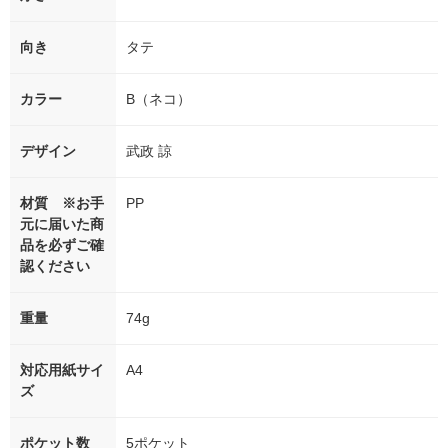
向き
タテ
カラー
B（ネコ）
デザイン
武政 諒
材質 ※お手
PP
元に届いた商
品を必ずご確
認ください
重量
74g
対応用紙サイ
A4
ズ
ポケット数
5ポケット