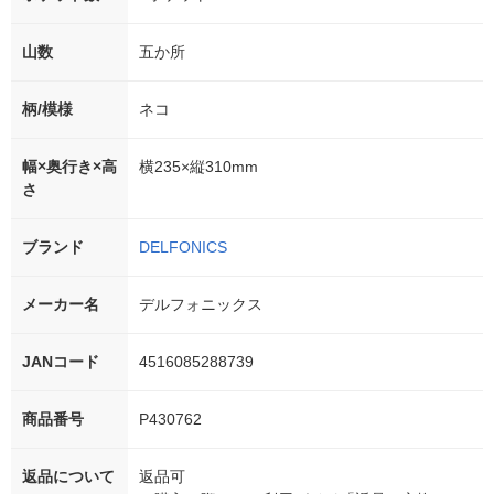
山数
五か所
柄/模様
ネコ
幅×奥行き×高
横235×縦310mm
さ
ブランド
DELFONICS
メーカー名
デルフォニックス
JANコード
4516085288739
商品番号
P430762
返品について
返品可