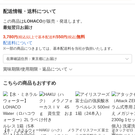
配送情報・送料について
この商品は
LOHACO
が販売・発送します。
最短翌日お届け
3,780
550
無料
円
(税込)以上で基本配送料
円
(税込)
配送料について
※
一部の商品につきましては、基本配送料を当社が負担いたします。
在庫確認住所：東京都にお届け
賞味期限/使用期限・返品について
こちらの商品もおすすめ
【水・ミネラルウォー
HAKU（ハク） メラ
アイリスフーズ 富士
アタックゼロ（A