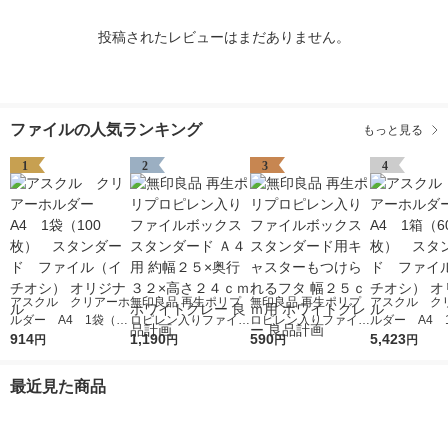
投稿されたレビューはまだありません。
ファイルの人気ランキング
もっと見る
1
2
3
4
アスクル クリアーホ
無印良品 再生ポリプ
無印良品 再生ポリプ
アスクル ク
ルダー A4 1袋（10
ロピレン入りファイル
ロピレン入りファイル
ルダー A4 
0枚） スタンダー
914
ボックススタンダード
1,190
ボックススタンダード
590
0枚） スタ
5,423
円
円
円
円
ド ファイル（イチオ
Ａ４用 約幅２５×奥行
用キャスターもつけら
ド ファイル
シ） オリジナル
３２×高さ２４ｃｍ ホ
れるフタ 幅２５ｃｍ
シ） オリジナ
最近見た商品
ワイトグレー 良品計
用 ホワイトグレー 良
画
品計画