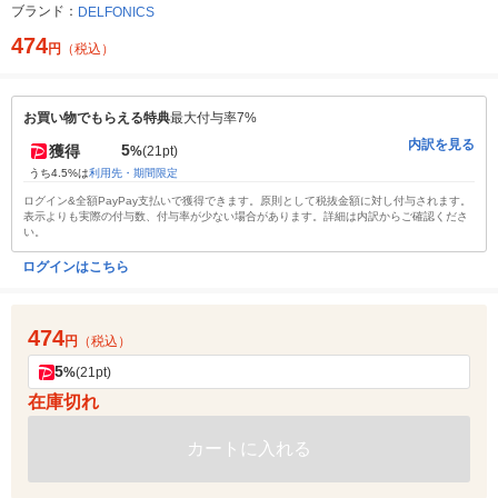
ブランド：
DELFONICS
474
円
（税込）
お買い物でもらえる特典
最大付与率7%
内訳を見る
5
獲得
%
(21pt)
うち4.5%は
利用先・期間限定
ログイン&全額PayPay支払いで獲得できます。原則として税抜金額に対し付与されます。
表示よりも実際の付与数、付与率が少ない場合があります。詳細は内訳からご確認くださ
い。
ログインはこちら
474
円
（税込）
5
%
(21pt)
在庫切れ
カートに入れる