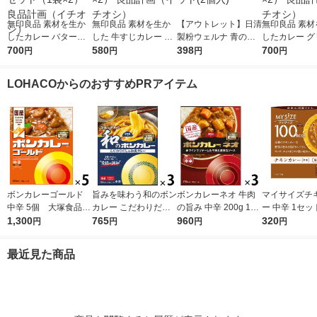
無印良品 素材を生か
無印良品 素材を生か
【アウトレット】日清
無印良品 素材
したカレー バターチ
した 牛すじカレー 18
製粉ウェルナ 青の洞
したカレー グ
キン 180g（1人前） 1
700
0g（1人前） 1セット
580
窟 ボロネーゼ140g
398
180g（1人前
700
円
円
円
円
セット（1袋×2） 良品
（1袋×2） 良品計画
1セット(2個入)
ト（1袋×2）
計画（イチオシ）
（イチオシ）
（イチオシ）
LOHACOからのおすすめPRアイテム
ボンカレーゴールド
旨みを味わう和のボン
ボンカレーネオ 牛肉
マイサイズチ
中辛 5個 大塚食品
カレー こだわりだし
の旨み 中辛 200g 1セ
ー 中辛 1セッ
レンジ対応
1,300
の和風カレー 中辛
765
ット（1個×3）大塚食
960
（100g）×2）
320
円
円
円
円
1セット（1個（210
品 レトルトカレー レ
cal レンジ
g）×3） レンジ対応
ンジ対応
ルト 大塚食品
最近見た商品
1セット（1個×3）