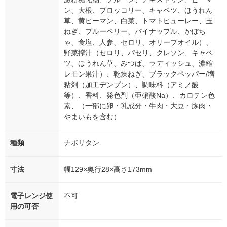
ン、大根、ブロッコリー、キャベツ、ほうれん
草、黄ピーマン、白菜、トマトピューレー、玉
ねぎ、ブルーベリー、パイナップル、かぼち
ゃ、食塩、人参、セロリ、オリーブオイル）、
野菜搾汁（セロリ、パセリ、クレソン、キャベ
ツ、ほうれん草、みつば、ラディッシュ、濃縮
レモン果汁）、乾燥ねぎ、ブラックペッパー/増
粘剤（加工デンプン）、調味料（アミノ酸
等）、香料、発色剤（亜硝酸Na）、カロテン色
素、（一部に卵・乳成分・牛肉・大豆・豚肉・
やまいもを含む）
種類
ナポリタン
寸法
幅129×奥行28×高さ173mm
電子レンジ使
不可
用の可否