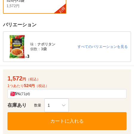
524円×3袋
1,572円
お得
バリエーション
味：
ナポリタン
すべてのバリエーションを見る
個数：
3袋
1,572
円
（税込）
524
1つあたり
円
（税込）
5
%
(71pt)
在庫あり
1
数量
カートに入れる