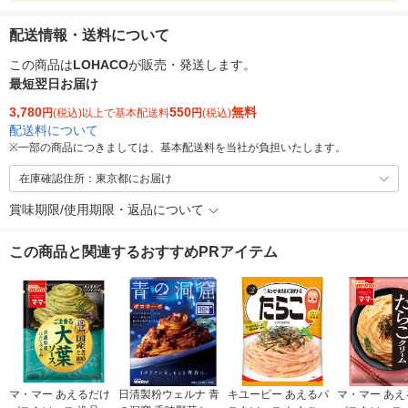
配送情報・送料について
この商品は
LOHACO
が販売・発送します。
最短翌日お届け
3,780
550
無料
円
(税込)以上で基本配送料
円
(税込)
配送料について
※
一部の商品につきましては、基本配送料を当社が負担いたします。
在庫確認住所：東京都にお届け
賞味期限/使用期限・返品について
この商品と関連するおすすめPRアイテム
マ・マー あえるだけ
日清製粉ウェルナ 青
キユーピー あえるパ
マ・マー あえ