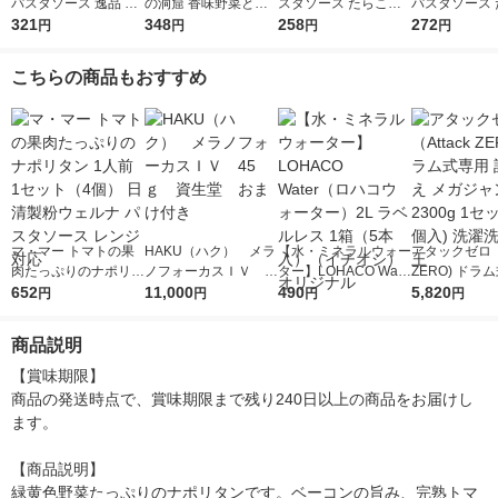
パスタソース 逸品 ご
の洞窟 香味野菜とハ
スタソース たらこ（1
パスタソース 
ま香る大葉ソース ＜1
321
ーブ引き立つボロネー
348
人前×2）1個
258
クリーム 生風
272
円
円
円
円
人前×2＞ 1個 日清製
ゼ 1人前 (140g) 1個
前×2 1個
粉ウェルナ
こちらの商品もおすすめ
マ・マー トマトの果
HAKU（ハク） メラ
【水・ミネラルウォー
アタックゼロ（A
肉たっぷりのナポリタ
ノフォーカスＩＶ 4
ター】LOHACO Wate
ZERO) ドラ
ン 1人前 1セット（4
652
5ｇ 資生堂 おまけ
11,000
r（ロハコウォータ
490
詰め替え メガ
5,820
円
円
円
円
個） 日清製粉ウェル
付き
ー）2L ラベルレス 1
ボ 2300g 1
ナ パスタソース レン
箱（5本入）（イチオ
個入) 洗濯洗剤
商品説明
ジ対応
シ） オリジナル
【賞味期限】

商品の発送時点で、賞味期限まで残り240日以上の商品をお届けし
ます。

【商品説明】

緑黄色野菜たっぷりのナポリタンです。ベーコンの旨み、完熟トマ