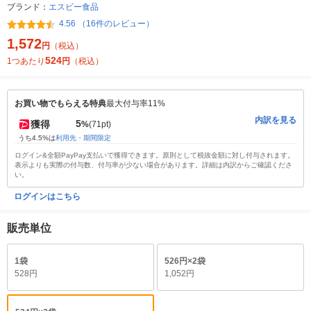
ブランド：
エスビー食品
4.56 （16件のレビュー）
1,572
円
（税込）
524
1つあたり
円
（税込）
お買い物でもらえる特典
最大付与率11%
内訳を見る
5
獲得
%
(71pt)
うち4.5%は
利用先・期間限定
ログイン&全額PayPay支払いで獲得できます。原則として税抜金額に対し付与されます。
表示よりも実際の付与数、付与率が少ない場合があります。詳細は内訳からご確認くださ
い。
ログインはこちら
販売単位
1袋
526円×2袋
528円
1,052円