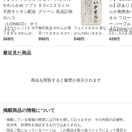
【アウトレット】ボデ
無印良品 やわらか薄
フェイスタオル 昔な
【アウトレッ
ィタオル やわらかめ
手バスタオル ６０×１
がらの白いタオル ホ
oエシカル】訳
ソフト 天然キトサン
368
２０ｃｍ グリーン 良
990
ワイト（白） 日本製
548
やわらか無撚
428
円
円
円
円
配合 ロハコ （LOHAC
品計画
約34×85cm 3枚セッ
オル フローフ
O） オリジナル
ト 林
パープル BJ443
最近見た商品
枚
商品を閲覧すると履歴が表示されます
掲載商品の情報について
・
掲載している情報の精度には万全を期しておりますが、その内容の正確性、
安全性、有用性を保証するものではありません。
・
現在ご覧になっているページは、この商品を取り扱うストアによって運営さ