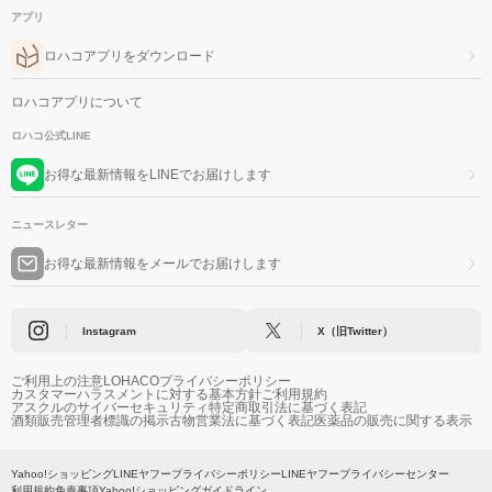
アプリ
ロハコアプリをダウンロード
ロハコアプリについて
ロハコ公式LINE
お得な最新情報をLINEでお届けします
ニュースレター
お得な最新情報をメールでお届けします
Instagram
X（旧Twitter）
ご利用上の注意
LOHACOプライバシーポリシー
カスタマーハラスメントに対する基本方針
ご利用規約
アスクルのサイバーセキュリティ
特定商取引法に基づく表記
酒類販売管理者標識の掲示
古物営業法に基づく表記
医薬品の販売に関する表示
Yahoo!ショッピング
LINEヤフープライバシーポリシー
LINEヤフープライバシーセンター
利用規約
免責事項
Yahoo!ショッピングガイドライン