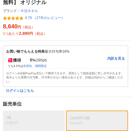
無料】 オリジナル
ブランド：
今治タオル
4.78 （27件のレビュー）
8,640
円
（税込）
2,880
1つあたり
円
（税込）
お買い物でもらえる特典
最大付与率16%
内訳を見る
5
獲得
%
(395pt)
うち4.5%は
利用先・期間限定
ログイン&全額PayPay支払いで獲得できます。原則として税抜金額に対し付与されます。
表示よりも実際の付与数、付与率が少ない場合があります。詳細は内訳からご確認くださ
い。
ログインはこちら
販売単位
1枚
2,880円×3枚
2,980円
8,640円