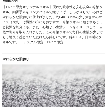
商品説明
シ） オリジナル
個：5個入×2パック）
オリジナル
【ロハコ限定オリジナルタオル】優れた吸水性と安心安全の今治タ
オル。細番手糸をロングパイルで織り上げ、しっかりしているけど
やわらかな肌触りに仕上げました。約64×130cmの少し大きめのサ
イズ（大判）は男性の方にもおすすめ。今治タオルに包まれちょっ
と贅沢な気分にも。また、心地よい生活シーンをイメージして、自
然の彩りを取り入れました。この今治タオルで毎日の生活が少しで
も心地良く感じていただけたら嬉しいです。綿100％、日本製のタ
オルです。　 アスクル限定・ロハコ限定
やわらかな肌触り