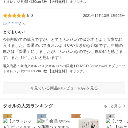
トオレンジ 約65×130cm 3枚 【送料無料】 オリジナル
5.0
2021年12月13日 12時25分
tak********
さん
とてもいい！
今回初めての購入ですが、とてもふわふわで吸水力もよく大変気に
入りました。普通のバスタオルよりやや大きめな印象です。生地の
厚さは「普通」にしましたが、ふわふわなので少し厚めにも感じま
す。またリピしたいと思います！
購入商品：今治タオル バスタオル ロハコ限定 LOHACO Basic towel アプリコッ
トオレンジ 約65×130cm 3枚 【送料無料】 オリジナル
今見ている商品のレビューのみを見る
タオルの人気ランキング
もっと見る
1
2
3
4