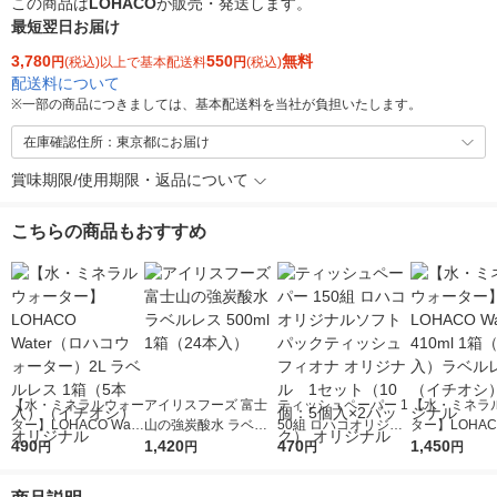
この商品は
LOHACO
が販売・発送します。
最短翌日お届け
3,780
550
無料
円
(税込)以上で基本配送料
円
(税込)
配送料について
※
一部の商品につきましては、基本配送料を当社が負担いたします。
在庫確認住所：東京都にお届け
賞味期限/使用期限・返品について
こちらの商品もおすすめ
【水・ミネラルウォー
アイリスフーズ 富士
ティッシュペーパー 1
【水・ミネラ
ター】LOHACO Wate
山の強炭酸水 ラベル
50組 ロハコオリジナ
ター】LOHACO
r（ロハコウォータ
490
レス 500ml 1箱（24
1,420
ルソフトパックティッ
470
r 410ml 1箱
1,450
円
円
円
円
ー）2L ラベルレス 1
本入）
シュ フィオナ オリジ
入）ラベルレ
箱（5本入）（イチオ
ナル 1セット（10
オシ） オリジ