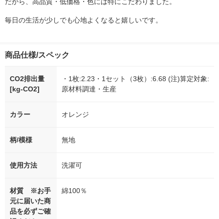
だから、高品質・低価格・色には特にこだわりました。
毎日の生活が少しでも心地よくなると嬉しいです。
商品仕様/スペック
CO2排出量
・1枚:2.23・1セット（3枚）:6.68 (注)算定対象:
[kg-CO2]
原材料調達・生産
カラー
オレンジ
柄/模様
無地
使用方法
洗濯可
材質 ※お手
綿100％
元に届いた商
品を必ずご確