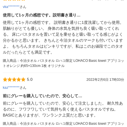
vka********
さん
使用して1ヶ月の感想です。説明書き通り…
使用して1ヶ月の感想です。 説明書き通りに1度洗濯してから使用。
肌触りがとても優しい。 身体の水気を気持ち良く吸い取ってくれ
る。 床にバスタオルを置いて足を乗せると吸い取ってる感じがよく
分かるかと思います。 きちんと今治タオルのマークも付いています
よ。 もちろんタオルはピンキリですが、私はこのお値段でこのタオ
ルだったらとても満足です。
購入商品：今治タオル バスタオル ロハコ限定 LOHACO Basic towel アプリコッ
トオレンジ 約65×130cm 1枚 オリジナル
5.0
2022年2月6日 17時33分
kaz********
さん
前にグレーを購入していたので、安心して…
前にグレーを購入していたので、安心して注文しました。 耐久性あ
るのに、フワフワしていて気持ち良く使えるバスタオルですね。
BASICとありますが、ワンランク上質だと思います。
購入商品：今治タオル バスタオル ロハコ限定 LOHACO Basic towel アプリコッ