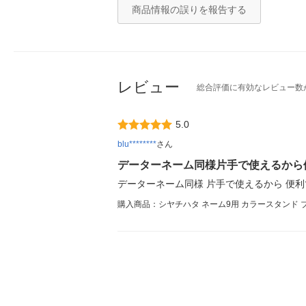
商品情報の誤りを報告する
レビュー
総合評価に有効なレビュー数
5.0
blu********
さん
データーネーム同様片手で使えるから
データーネーム同様 片手で使えるから 便利
購入商品：シヤチハタ ネーム9用 カラースタンド ブラッ