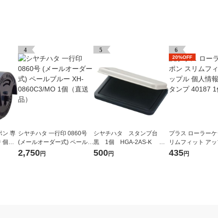
4
5
6
20%OFF
ン 専
シヤチハタ 一行印 0860号
シヤチハタ スタンプ台
プラス ローラーケ
 個人
(メールオーダー式) ペールブ
黒 1個 HGA-2AS-K オ
リムフィット アッ
07CM
ルー XH-0860C3/MO 1個
リジナル
情報保護スタンプ 40
2,750
500
435
円
円
円
（直送品）
個