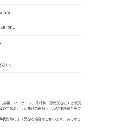
.5ｍｍ
2492204
5
ださい。
様（容量、パッケージ、原材料、原産国など）が変更
は必ずお届けした商品の商品ラベルや注意書きをご
庫状況等により異なる場合がございます。あらかじ