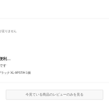
が足りません
便利…
です
ク XL-9PST/H 1個
今見ている商品のレビューのみを見る