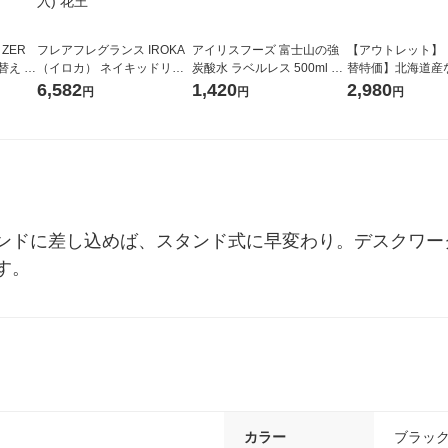
 ZER
フレアフレグランス IROKA
アイリスフーズ 富士山の強
【アウトレット】
替え メ
（イロカ） ネイキッドリリ
炭酸水 ラベルレス 500ml 1
替特価】北海道産
セット
ーの香り 柔軟剤 詰め替え 超
箱（24本入）
し 無洗米 5kg 1
6,582
1,420
2,980
円
円
円
王
特大 1200ml 1セット（5個
米 木徳神糧 オリ
入) 花王
ンドに差し込めば、スタンド式に早変わり。デスクワー
す。
カラー
ブラッ