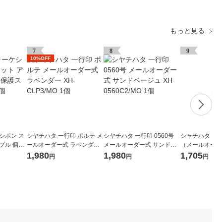
もっと見る
7
8
9
10%OFF
シポン ス
シヤチハタ 一行印 ポルテ メ
シヤチハタ 一行印 0560号
シャチハタ ネ
プル 個人
ールオーダー式 ラベンダー
メールオーダー式 サンドベ
（メールオーダ
187 1
XH-CLP3/MO 1個
ージュ XH-0560C2/MO 1個
ー XL-U6-4/M
1,980
1,980
1,705
円
円
円