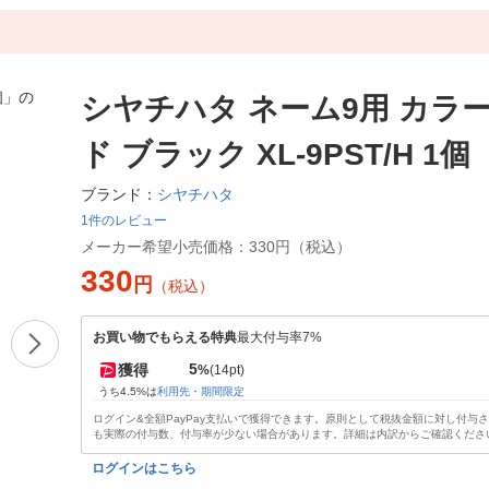
シヤチハタ ネーム9用 カラ
ド ブラック XL-9PST/H 1個
シヤチハタ
ブランド：
1件のレビュー
メーカー希望小売価格：
330円（税込）
330
円
（税込）
お買い物でもらえる特典
最大付与率7%
5
獲得
%
(14pt)
うち4.5%は
利用先・期間限定
ログイン&全額PayPay支払いで獲得できます。原則として税抜金額に対し付与
も実際の付与数、付与率が少ない場合があります。詳細は内訳からご確認くださ
ログインはこちら