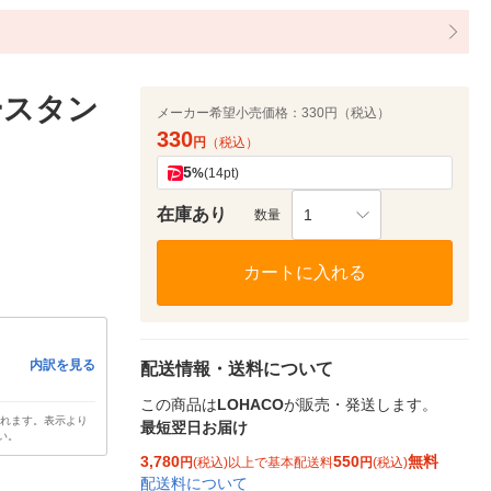
ースタン
メーカー希望小売価格：
330円（税込）
330
円
（税込）
5
%
(14pt)
在庫あり
1
数量
カートに入れる
内訳を見る
配送情報・送料について
この商品は
LOHACO
が販売・発送します。
されます。表示より
最短翌日お届け
い。
3,780
550
無料
円
(税込)以上で基本配送料
円
(税込)
配送料について