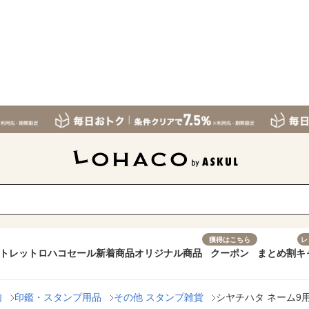
獲得はこちら
レ
トレット
ロハコセール
新着商品
オリジナル商品
クーポン
まとめ割
キ
肉
印鑑・スタンプ用品
その他 スタンプ雑貨
シヤチハタ ネーム9用 