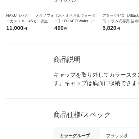
HAKU（ハク） メラノフォ
【水・ミネラルウォータ
アタックゼロ（Attack
ーカスＩＶ 45ｇ 資生
ー】LOHACO Water（ロハ
O) ドラム式専用 詰め
堂 おまけ付き
コウォーター）2L ラベルレ
ガジャンボ 2300g 1
11,000
490
5,820
円
円
円
ス 1箱（5本入）（イチオ
（2個入) 洗濯洗剤 花
シ） オリジナル
商品説明
キャップを取り外してカラースタ
す。キャップは底面に収納できま
商品仕様/スペック
カラーグループ
ブラック系