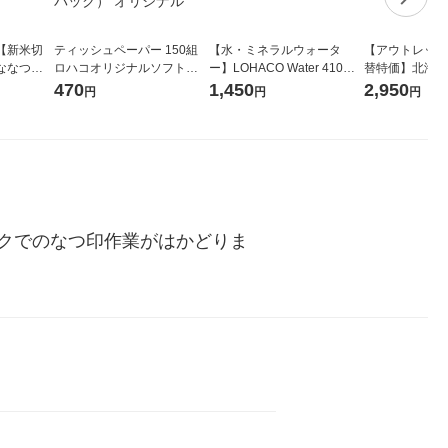
【新米切
ティッシュペーパー 150組
【水・ミネラルウォータ
【アウトレット
ななつぼ
ロハコオリジナルソフトパ
ー】LOHACO Water 410ml
替特価】北海道
袋 令和7年産
ックティッシュ フィオナ オ
1箱（20本入）ラベルレス
し 精白米 5kg
470
1,450
2,950
円
円
円
ジナル
リジナル 1セット（10個：
（イチオシ） オリジナル
米 木徳神糧 オ
5個入×2パック） オリジナ
ル
クでのなつ印作業がはかどりま
ク