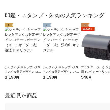
印鑑・スタンプ・朱肉の人気ランキング
1
2
3
21%OFF
シャチハタ キャップレス9
シャチハタ キャップレス9
プラス ローラーケシポ
アスクル限定デザイン コテ
アスクル限定デザイン バー
用インクカートリッジ
ージガーデン（メールオー
ド（メールオーダー式） 浸
情報保護スタンプ IS-0
1,190
1,190
546
円
円
円
ダー式） 浸透印 オリジナル
透印 オリジナル
37299
最近見た商品