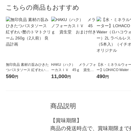
こちらの商品もおすすめ
無印良品 素材の旨みひきた
HAKU（ハク） メラノフォ
【水・ミネラルウォ
つパスタソース 紅ずわい蟹
ーカスＩＶ 45ｇ 資生
ー】LOHACO Wate
のトマトクリーム 260g（2
堂 おまけ付き
コウォーター）2L ラ
590
11,000
490
円
円
円
人前） 良品計画
ス 1箱（5本入）（イ
シ） オリジナル
商品説明
【賞味期限】

商品の発送時点で、賞味期限まで残