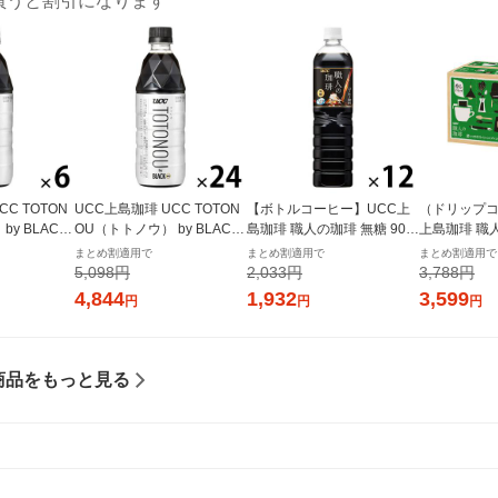
買うと割引になります
C TOTON
UCC上島珈琲 UCC TOTON
【ボトルコーヒー】UCC上
（ドリップコ
y BLACK
OU（トトノウ） by BLACK
島珈琲 職人の珈琲 無糖 900
上島珈琲 職
1セット（6本）
無糖 500ml 1箱（24本入）
ml 1箱（12本入）
プコーヒー 
まとめ割適用で
まとめ割適用で
まとめ割適用で
シャルブレンド
5,098円
2,033円
3,788円
入）
4,844
1,932
3,599
円
円
円
商品をもっと見る