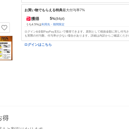
お買い物でもらえる特典
最大付与率7%
5
獲得
%
(84pt)
うち4.5%は
利用先・期間限定
ログイン&全額PayPay支払いで獲得できます。原則として税抜金額に対し付与
も実際の付与数、付与率が少ない場合があります。詳細は内訳からご確認くださ
ログインはこちら
お得