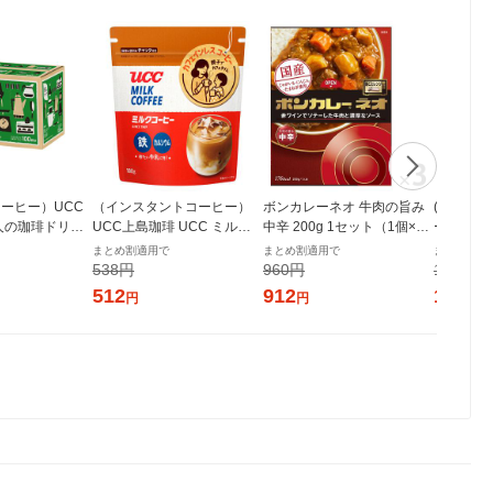
ーヒー）UCC
（インスタントコーヒー）
ボンカレーネオ 牛肉の旨み
(アスクル
人の珈琲ドリッ
UCC上島珈琲 UCC ミルク
中辛 200g 1セット（1個×
ーハイ 檸
深いコクのスペ
コーヒー 1袋（180g）
3）大塚食品 レトルトカレー
種アソート 
まとめ割適用で
まとめ割適用で
まとめ割適
 1箱（100袋
レンジ対応
入) 限定
538円
960円
1,750円
512
912
1,663
円
円