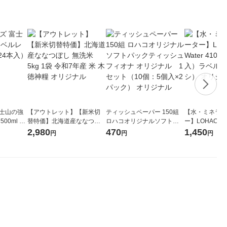
富士山の強
【アウトレット】【新米切
ティッシュペーパー 150組
【水・ミネラル
00ml 1
替特価】北海道産ななつぼ
ロハコオリジナルソフトパ
ー】LOHACO Wa
し 無洗米 5kg 1袋 令和7年産
ックティッシュ フィオナ オ
1箱（20本入
2,980
470
1,450
円
円
円
米 木徳神糧 オリジナル
リジナル 1セット（10個：
（イチオシ） 
5個入×2パック） オリジナ
ル