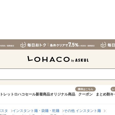
獲得はこちら
レ
トレット
ロハコセール
新着商品
オリジナル商品
クーポン
まとめ割
キ
パスタ
インスタント麺・袋麺・乾麺
その他 インスタント麺