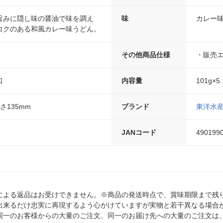
旨みに隠し味の醤油で味を調え
味
カレー
コクのある和風カレー味うどん。
その他商品仕様
・販売
口
内容量
101g×5
高さ135mm
ブランド
東洋水
JANコード
490199
による返品はお受けできません。※商品の発送時点で、賞味期限まで残り
出来るだけ忠実に再現するよう心がけていますが実物と若干異なる場合
同一のお客様からの大量のご注文、同一のお届け先への大量のご注文は