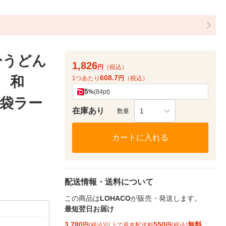
ーうどん
1,826
円
（税込）
608.7
） 和
1つあたり
円
（税込）
5
%
(84pt)
袋ラー
在庫あり
1
数量
カートに入れる
配送情報・送料について
この商品は
LOHACO
が販売・発送します。
最短翌日お届け
3,780
550
無料
円
(税込)以上で基本配送料
円
(税込)