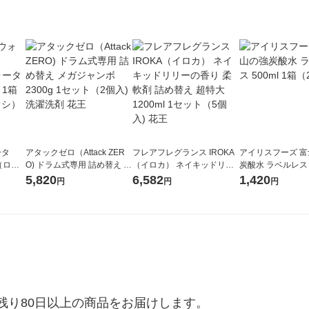
ータ
アタックゼロ（Attack ZER
フレアフレグランス IROKA
アイリスフーズ 
r（ロハ
O) ドラム式専用 詰め替え メ
（イロカ） ネイキッドリリ
炭酸水 ラベルレス 5
ベルレ
ガジャンボ 2300g 1セット
ーの香り 柔軟剤 詰め替え 超
箱（24本入）
5,820
6,582
1,420
円
円
円
チオ
（2個入) 洗濯洗剤 花王
特大 1200ml 1セット（5個
入) 花王
り80日以上の商品をお届けします。
