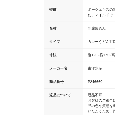
特徴
ポークエキスの
た、マイルドで
名称
即席袋めん
タイプ
カレーうどん甘
寸法
縦120×横175×
メーカー名
東洋水産
商品番号
P246660
返品について
返品不可
お客様のご都合
品の色や質感を
いただくため、