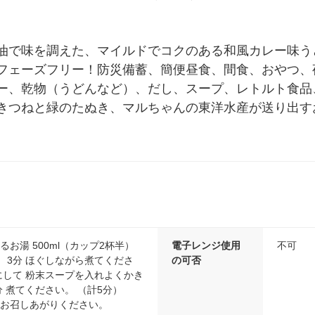
油で味を調えた、マイルドでコクのある和風カレー味う
フェーズフリー！防災備蓄、簡便昼食、間食、おやつ、
ー、乾物（うどんなど）、だし、スープ、レトルト食品
きつねと緑のたぬき、マルちゃんの東洋水産が送り出す
るお湯 500ml（カップ2杯半）
電子レンジ使用
不可
 3分 ほぐしながら煮てくださ
の可否
にして 粉末スープを入れよくかき
分 煮てください。 （計5分）
、お召しあがりください。