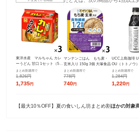
たとえば、次の商品から1点以上
東洋水産 マルちゃん カレ
マンナンごはん もち麦・
UCC上島珈琲 UC
ーうどん 甘口 1セット（5食
玄米入り 150g 3個 大塚食品
OU（トトノウ） b
パック×3） 和風 インスタ
無糖 500ml 
まとめ割適用で
まとめ割適用で
まとめ割適用で
ントラーメン 袋ラーメン
1,826円
778円
1,284円
1,735
740
1,220
円
円
円
【最大10％OFF】夏の食いしん坊まとめ割
ほかの対象