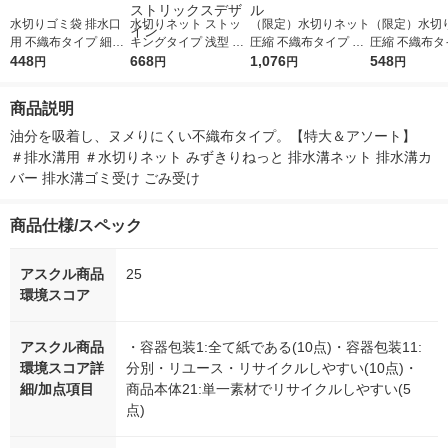
水切りゴミ袋 排水口
水切りネット ストッ
（限定）水切りネット
（限定）水切
用 不織布タイプ 細か
キングタイプ 浅型 排
圧縮 不織布タイプ 排
圧縮 不織布タ
なゴミをしっかりキャ
448
水口用 ヌメリ・臭い
668
水口用 2袋（200枚入
1,076
水口用 1袋（2
548
円
円
円
円
ッチ 1箱（100枚入）
にくい 抗菌 1箱（100
×2）アスクル オリジ
入）アスクル 
ストリックスデザイン
枚入）ストリックスデ
ナル
ナル
商品説明
ザイン
油分を吸着し、ヌメりにくい不織布タイプ。【特大＆アソート】　
＃排水溝用 ＃水切りネット みずきりねっと 排水溝ネット 排水溝カ
バー 排水溝ゴミ受け ごみ受け
商品仕様/スペック
アスクル商品
25
環境スコア
アスクル商品
・容器包装1:全て紙である(10点)・容器包装11:
環境スコア詳
分別・リユース・リサイクルしやすい(10点)・
細/加点項目
商品本体21:単一素材でリサイクルしやすい(5
点)