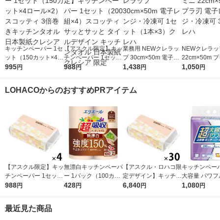
キッチンペーパー 1セ
【アスクル限定】キッ
業務用 NEWクレラッ
NEWクレラッ
ット（150カット×4ロ
チンペーパー 1セット
プ 30cm×50m 電子レ
22cm×50m 
ール×2） スコッティ
995
（200組×4）スコッテ
988
ンジ・冷凍可 1セット
1,438
子レンジ・冷凍
1,050
円
円
円
円
3倍巻きキッチンタオ
ィ サッとサッと タイ
（1本×3）クレハ
クレハ
ル 日本製紙クレシア
ルデザイン キッチン
LOHACOからのおすすめPRアイテム
タオル 日本製紙クレ
シア 限定
【アスクル限定】キッ
無漂白キッチンペーパ
【アスクル・ロハコ限
キッチンペーパ
チンペーパー 1セット
ー 1パック（100カッ
定デザイン】キッチン
大容量 パワフ
（200組×4）スコッテ
988
ト×2ロール）超吸収
428
ペーパー スコッティ
6,840
巻 キッチンロ
1,080
円
円
円
円
ィ サッとサッと タイ
キッチンタオル エリ
ソフトパック サッと
パック（200
ルデザイン キッチン
エール 大王製紙
サッと タイルデザイ
ロール）
最近見た商品
タオル 日本製紙クレ
ン 200枚×30個 日本