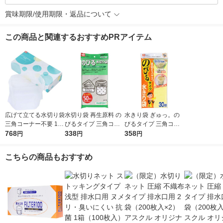
賞味期限/使用期限・返品について
この商品と関連するおすすめPRアイテム
広げて立てる水切り袋
水切り袋 再生原料 の
水きり袋 ぎゅっ。の
三角コーナー不要 100
びるタイプ 三角コー
びるタイプ 三角コー
枚入 1箱 レック
768
ナー・排水口 兼用 1
338
ナー・排水口 兼用 1
358
円
円
円
袋（50枚入）レック
袋（30枚）レック
こちらの商品もおすすめ