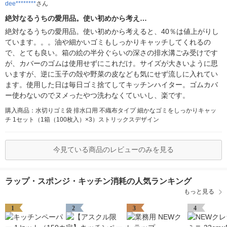
dee********
さん
絶対なるうちの愛用品。使い初めから考え…
絶対なるうちの愛用品。使い初めから考えると、40％は値上がりし
ています。。。油や細かいゴミもしっかりキャッチしてくれるの
で、とても良い。箱の絵の半分ぐらいの深さの排水溝ごみ受けです
が、カバーのゴムは使用せずにこれだけ。サイズが大きいように思
いますが、逆に玉子の殻や野菜の皮なども気にせず流しに入れてい
ます。使用した日は毎日ゴミ捨てしてキッチンハイター。ゴムカバ
ー使わないのでヌメったやつ洗わなくていいし、楽です。
購入商品：水切りゴミ袋 排水口用 不織布タイプ 細かなゴミをしっかりキャッ
チ 1セット（1箱（100枚入）×3）ストリックスデザイン
今見ている商品のレビューのみを見る
ラップ・スポンジ・キッチン消耗の人気ランキング
もっと見る
1
2
3
4