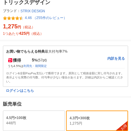
トリックスデザイン
ブランド：
STRIX DESIGN
4.46 （255件のレビュー）
1,275
円
（税込）
425
1つあたり
円
（税込）
お買い物でもらえる特典
最大付与率7%
内訳を見る
5
獲得
%
(57pt)
うち4.5%は
利用先・期間限定
ログイン&全額PayPay支払いで獲得できます。原則として税抜金額に対し付与されます。
表示よりも実際の付与数、付与率が少ない場合があります。詳細は内訳からご確認くださ
い。
ログインはこちら
販売単位
4.5円×100枚
4.3円×300枚
448円
1,275円
お得