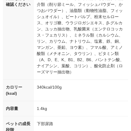
確認ください
介類（削り節ミール、フィッシュパウダー、か
つおパウダー）、油脂類（動物性油脂、フィッ
シュオイル）、ビートパルプ、粉末セルロー
ス、オリゴ糖、ウラジロガシエキス、β-グルカ
ン、ユッカ抽出物、乳酸菌末（エンテロコッカ
ス・フェカリス）、ミネラル類（カルシウム、
リン、カリウム、ナトリウム、塩素、鉄、銅、
マンガン、亜鉛、ヨウ素）、フマル酸、アミノ
酸類（メチオニン、タウリン）、ビタミン類
（A、D、E、K、B1、B2、B6、パントテン酸、
ナイアシン、葉酸、コリン）、酸化防止剤（ロ
ーズマリー抽出物）
カロリー
340kcal/100g
(kcal)
内容量
1.4kg
ペットの成長
下部尿路
段階