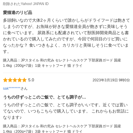
削除されたYahoo! JAPAN ID
愛猫達のリピ品
多頭飼いなので大体2ヶ月くらいで誰かしらがドライフードは飽きて
しまうのですが、お魚味が好きな愛猫達全員が飽きずに美味しそう
に食べています。 尿路系にも配慮されていて獣医師開発商品とも書
かれているので購入してみたのですが、今回で何回目のリピ買いに
なったかな？ 食いつきもよく、カリカリと美味しそうに食べていま
す。
購入商品：JPスタイル 和の究み セレクトヘルスケア 下部尿路ガード 国産
1.4kg（200g×7袋）1袋 キャットフード 猫 ドライ
5.0
2023年3月19日 9時0分
sak********
さん
うちの仔ずっとこのご飯で、とても調子が…
うちの仔ずっとこのご飯で、とても調子がいいです。近くでは置い
てないので、いつもこちらで購入しています。 これからもお世話に
なります♪
購入商品：JPスタイル 和の究み セレクトヘルスケア 下部尿路ガード 国産
1.4kg（200g×7袋）3袋 キャットフード 猫 ドライ