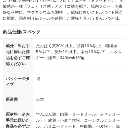
よう独自の栄養設計で作られたプレミアムキャットフードです。乳
酸菌の一種「フェカリス菌」とオリゴ糖を配合、腸内フローラを良
好な状態に。マグネシウムを調整し、成猫に多いストルバイト尿石
に配慮。国産削り節ミールを使用した愛猫も喜ぶうまみかつお味。
商品仕様/スペック
成分 ※お手
たんぱく質30％以上、脂質10％以上、粗繊維
元に届いた商
5％以下、灰分9％以下、水分10％以下、エネル
品を必ずご確
ギー（標準）340kcal/100g
認ください
パッケージタ
袋
イプ
原産国
日本
原材料 ※お
でんぷん類、肉類（ミートミール、チキンミー
手元に届いた
ル）、穀類（小麦全粒粉、コーングルテンミー
商品を必ずご
ル、ホミニーフィード、中白糠、小麦粉）、魚