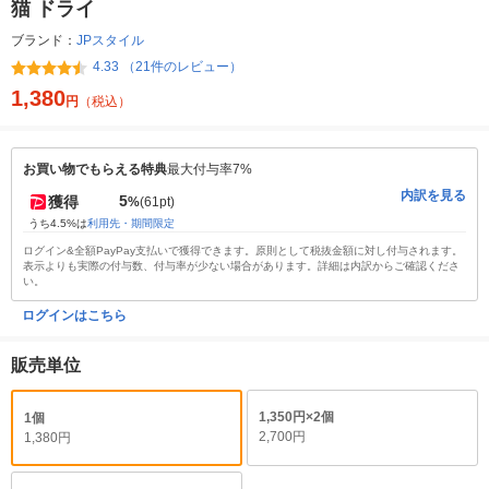
猫 ドライ
ブランド：
JPスタイル
4.33 （21件のレビュー）
1,380
円
（税込）
お買い物でもらえる特典
最大付与率7%
内訳を見る
5
獲得
%
(61pt)
うち4.5%は
利用先・期間限定
ログイン&全額PayPay支払いで獲得できます。原則として税抜金額に対し付与されます。
表示よりも実際の付与数、付与率が少ない場合があります。詳細は内訳からご確認くださ
い。
ログインはこちら
販売単位
1,350円×2個
1個
2,700円
1,380円