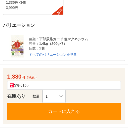
1,330円×3個
3,990円
お得
バリエーション
種類：
下部尿路ガード 低マグネシウム
容量：
1.4kg（200g×7）
個数：
1個
すべてのバリエーションを見る
1,380
円
（税込）
5
%
(61pt)
在庫あり
1
数量
カートに入れる