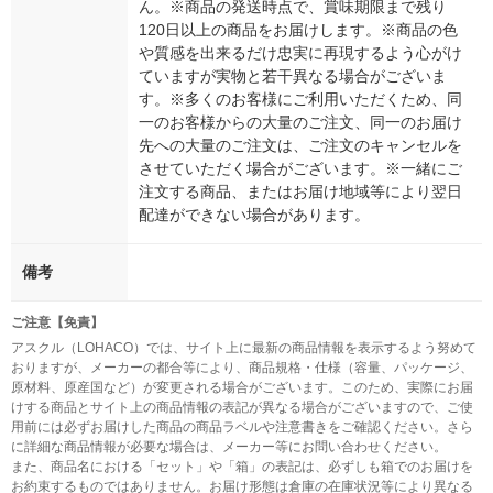
ん。※商品の発送時点で、賞味期限まで残り
120日以上の商品をお届けします。※商品の色
や質感を出来るだけ忠実に再現するよう心がけ
ていますが実物と若干異なる場合がございま
す。※多くのお客様にご利用いただくため、同
一のお客様からの大量のご注文、同一のお届け
先への大量のご注文は、ご注文のキャンセルを
させていただく場合がございます。※一緒にご
注文する商品、またはお届け地域等により翌日
配達ができない場合があります。
備考
ご注意【免責】
アスクル（LOHACO）では、サイト上に最新の商品情報を表示するよう努めて
おりますが、メーカーの都合等により、商品規格・仕様（容量、パッケージ、
原材料、原産国など）が変更される場合がございます。このため、実際にお届
けする商品とサイト上の商品情報の表記が異なる場合がございますので、ご使
用前には必ずお届けした商品の商品ラベルや注意書きをご確認ください。さら
に詳細な商品情報が必要な場合は、メーカー等にお問い合わせください。
また、商品名における「セット」や「箱」の表記は、必ずしも箱でのお届けを
お約束するものではありません。お届け形態は倉庫の在庫状況等により異なる