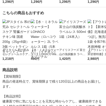
い入り 着色料・発色
1,296
立て 60g 12袋 マース
1,296
色料・発色剤 無添加
1,296
やわらかチキン
1,296
円
円
円
円
剤 無添加 60g 12袋 キ
ジャパン キャットフ
60g 12袋 マースジャ
み仕立て 60g 
ャットフード ウェッ
ード ウェット
パン キャットフード
ャットフード 
こちらの商品もおすすめ
ト
ウェット
ト
JPスタイル 和の究み
【水・ミネラルウォー
アイリスフーズ 富士
【アウトレッ
セレクトヘルスケア
ター】LOHACO Wate
山の強炭酸水 ラベル
米切替特価】
腎臓ガード チキン味
1,218
r（ロハコウォータ
490
レス 500ml 1箱（24
1,420
ななつぼし 無洗
2,980
円
円
円
円
国産 200g（25g×8
ー）2L ラベルレス 1
本入）
g 1袋 令和7年
袋）3個 ペットライン
箱（5本入）（イチオ
徳神糧 オリジ
商品説明
キャットフード
シ） オリジナル
【賞味期限】

商品の発送時点で、賞味期限まで残り120日以上の商品をお届けし
ます。

【商品説明】

健康面で特に気になることを元気な時からケアし、健康維持できる