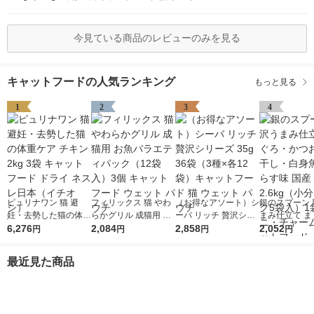
今見ている商品のレビューのみを見る
キャットフードの人気ランキング
もっと見る
1
2
3
4
ピュリナワン 猫 避
フィリックス 猫 やわ
（お得なアソート）シ
銀のスプーン 
妊・去勢した猫の体重
らかグリル 成猫用 お
ーバ リッチ 贅沢シリ
まみ仕立て ま
ケア チキン 2kg 3袋
6,276
魚バラエティパック
2,084
ーズ 35g 36袋（3種×
2,858
かつお・煮干
2,052
円
円
円
円
キャットフード ドラ
（12袋入）3個 キャッ
各12袋）キャットフ
魚・しらす味 国
イ ネスレ日本（イチ
トフード ウェット パ
ード 猫 ウェット パウ
kg（小分けパ
最近見た商品
オシ）
ウチ
チ
入）1袋 ユニ
ム キャットフ