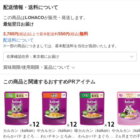
配送情報・送料について
この商品は
LOHACO
が販売・発送します。
最短翌日お届け
3,780
550
無料
円
(税込)以上で基本配送料
円
(税込)
配送料について
※
一部の商品につきましては、基本配送料を当社が負担いたします。
在庫確認住所：東京都にお届け
賞味期限/使用期限・返品について
この商品と関連するおすすめPRアイテム
カルカン（kalkan）や
カルカン（kalkan）味
カルカン（kalkan）や
カルカン（kal
わらかパテ まぐろ た
わいチキン とろみ仕
わらかパテ まぐろ 着
2ヵ月までの