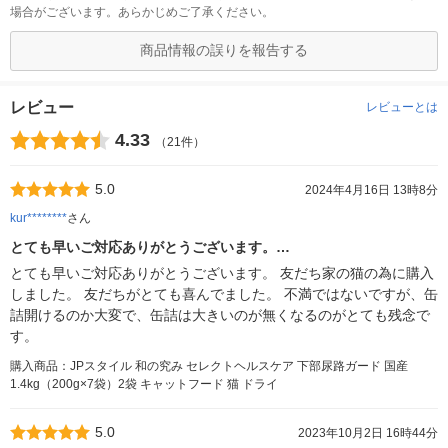
場合がございます。あらかじめご了承ください。
商品情報の誤りを報告する
レビュー
レビューとは
4.33
（21件）
5.0
2024年4月16日 13時8分
kur********
さん
とても早いご対応ありがとうございます。…
とても早いご対応ありがとうございます。 友だち家の猫の為に購入
しました。 友だちがとても喜んでました。 不満ではないですが、缶
詰開けるのか大変で、缶詰は大きいのが無くなるのがとても残念で
す。
購入商品：JPスタイル 和の究み セレクトヘルスケア 下部尿路ガード 国産
1.4kg（200g×7袋）2袋 キャットフード 猫 ドライ
5.0
2023年10月2日 16時44分