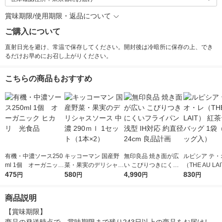
賞味期限/使用期限・返品について
ご購入について
直射日光を避け、常温で保存してください。開封後は冷暗所に保存の上、でき
るだけお早めにお召し上がりください。
こちらの商品もおすすめ
有機・中濃ソース250
キッコーマン 国産野
無印良品 焼き面が広
ルピシア テ・
ml 1個 オーガニック
菜・果実のデリシャス
い こびりつきにくい
（THE AU LA
ヒカリ 光食品
475
ソース 中濃 290ｍｌ
580
フライパン 浅型 IH対
4,990
茶ティーバッグ
830
円
円
円
円
1セット（1本×2）
応 約直径24cm 良品計
（10バッグ入
画
商品説明
【賞味期限】
