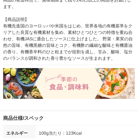
商品の発送時点で、賞味期限まで残り243日以上の商品をお届けし
ます。

【商品説明】

有機先進国のヨーロッパや米国をはじめ、世界各地の有機基準をク
リアした良質な有機素材を集め、素材ひとつひとつの特徴を重ね合
わせ、有機JASに適合したソースに仕上げました。 野菜・果実の自
然の旨味、有機黒糖の旨味とコク、有機酢の繊細な酸味と有機醤油
の香り、有機香辛料のひと粒までが役割を成し、甘み、酸味、塩分
のバランスが調和された香り豊かなソースが生まれます。
商品仕様/スペック
エネルギー
100g当たり：123Kcal