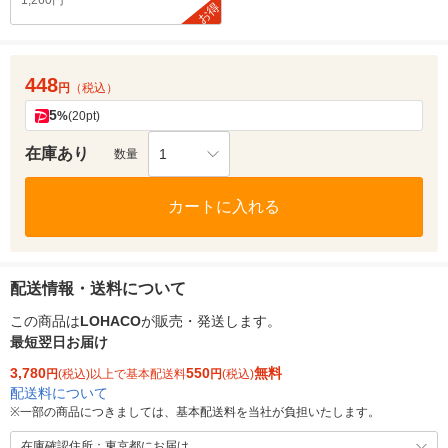
1,260円
お得
448
円
（税込）
5
%
(20pt)
在庫あり
1
数量
カートに入れる
配送情報・送料について
この商品は
LOHACO
が販売・発送します。
最短翌日お届け
3,780
550
無料
円
(税込)以上で基本配送料
円
(税込)
配送料について
※
一部の商品につきましては、基本配送料を当社が負担いたします。
在庫確認住所：東京都にお届け