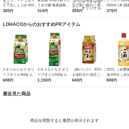
キッコーマン しぼり
素焚糖 500g 1袋 さと
（ロハコ限定）焙煎ご
ミツカン 純米
たて生しょうゆ 450m
うきび糖 奄美諸島産
まの深い味わい 胡麻
500ml 1本 国
l 1本 ＜やわらか密封
305
原料 チャック付き袋
314
ドレッシング 490ml 1
354
0％ 米酢 食酢
375
円
円
円
円
ボトル＞ 醤油 しょう
大東製糖 砂糖
本 エスエスケイフー
油 調味料（イチオ
ズ ごまドレッシング
LOHACOからのおすすめPRアイテム
シ）
ゴマ（イチオシ） オ
リジナル
J-オイルミルズ オリ
J-オイルミルズ オリ
（紙パック） JOYL ご
JOYL こめ豊味
ーブオイル300g エキ
ーブオイル500g エキ
ま油好きの 純正ごま
油 60%) こめ油 ブレ
ストラバージン スペ
698
ストラバージン スペ
1,150
油 300g 1本 味の素 J-
640
ンド 味の素 J
698
円
円
円
円
イン産オリーブ100%
イン産オリーブ100%
オイルミルズ
ミルズ 900g 
1本（紙パック） JOY
1本（紙パック） JOY
本
最近見た商品
L
L
商品を閲覧すると履歴が表示されます