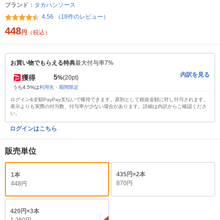
ブランド：
タカハシソース
4.56 （18件のレビュー）
448
円
（税込）
お買い物でもらえる特典
最大付与率7%
内訳を見る
5
獲得
%
(20pt)
うち4.5%は
利用先・期間限定
ログイン&全額PayPay支払いで獲得できます。原則として税抜金額に対し付与されます。
表示よりも実際の付与数、付与率が少ない場合があります。詳細は内訳からご確認くださ
い。
ログインはこちら
販売単位
435円×2本
1本
870円
448円
420円×3本