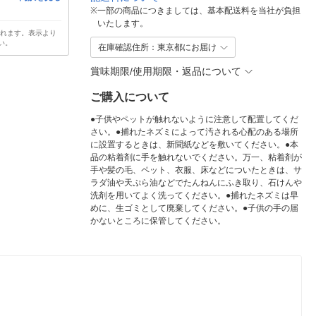
※
一部の商品につきましては、基本配送料を当社が負担
いたします。
されます。表示より
い。
在庫確認住所：東京都にお届け
賞味期限/使用期限・返品について
ご購入について
●子供やペットが触れないように注意して配置してくだ
さい。●捕れたネズミによって汚される心配のある場所
に設置するときは、新聞紙などを敷いてください。●本
品の粘着剤に手を触れないでください。万一、粘着剤が
手や髪の毛、ペット、衣服、床などについたときは、サ
ラダ油や天ぷら油などでたんねんにふき取り、石けんや
洗剤を用いてよく洗ってください。●捕れたネズミは早
めに、生ゴミとして廃棄してください。●子供の手の届
かないところに保管してください。