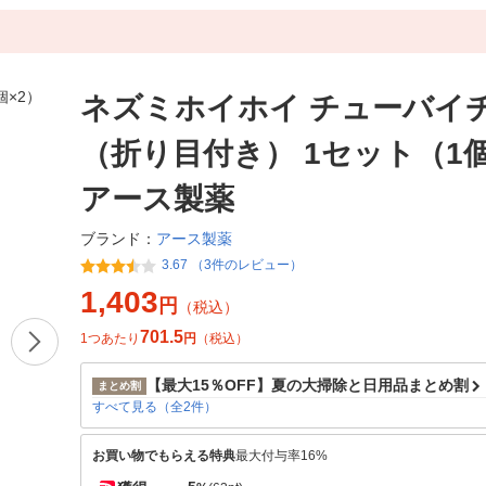
ネズミホイホイ チューバイ
（折り目付き） 1セット（1個
アース製薬
アース製薬
ブランド：
3.67 （3件のレビュー）
1,403
円
（税込）
701.5
1つあたり
円
（税込）
【最大15％OFF】夏の大掃除と日用品まとめ割
まとめ割
すべて見る（全2件）
お買い物でもらえる特典
最大付与率16%