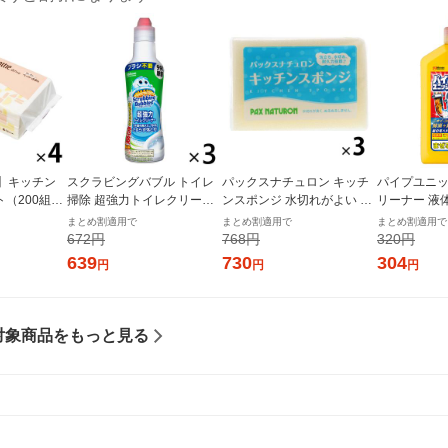
】キッチン
スクラビングバブル トイレ
パックスナチュロン キッチ
パイプユニッ
（200組×
掃除 超強力トイレクリーナ
ンスポンジ 水切れがよい 長
リーナー 液体
サッとサッと
ー 400g 1セット(3本) ジェル
持ち 食器洗い ナチュラル 1
パイプ掃除 
まとめ割適用で
まとめ割適用で
まとめ割適用で
 キッチンタ
ボトルタイプ トイレ洗剤 ジ
セット（1個×3）太陽油脂
水口 洗浄 
672円
768円
320円
レシア 限定
ョンソン
オシ）
639
730
304
円
円
円
対象商品をもっと見る