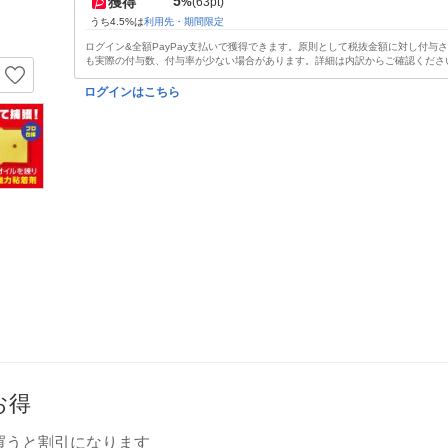
5
獲得
%
(63pt)
うち4.5%は
利用先・期間限定
ログイン&全額PayPay支払いで獲得できます。原則として税抜金額に対し付与
も実際の付与数、付与率が少ない場合があります。詳細は内訳からご確認くださ
ログインはこちら
お得
買うと割引になります