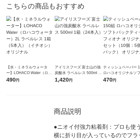
こちらの商品もおすすめ
【水・ミネラルウォータ
アイリスフーズ 富士山の強
ティッシュペーパー 1
ー】LOHACO Water（ロハ
炭酸水 ラベルレス 500ml 1
ロハコオリジナルソ
コウォーター）2L ラベルレ
箱（24本入）
ックティッシュ フィオ
490
1,420
470
円
円
円
ス 1箱（5本入）（イチオ
リジナル 1セット（
シ） オリジナル
5個入×2パック） オ
ル
商品説明
●ニオイ付強力粘着剤：プロも使
横に折り目が入っているのでフラ