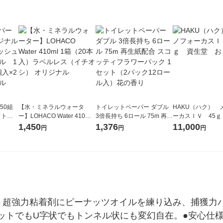
50組
【水・ミネラルウォータ
トイレットペーパー ダブル
HAKU（ハク） 
フトパ
ー】LOHACO Water 410ml
3倍長持ち 6ロール 75m 再生
ーカスＩＶ 45ｇ
ナ オ
1箱（20本入）ラベルレス
紙配合 スコッティフラワー
堂 おまけ付き
1,450
1,376
11,000
円
円
円
10個：
（イチオシ） オリジナル
パック 1セット（2パック12
リジナ
ロール入）花の香り
う超強力粘着剤にピーナッツオイルを練り込み、捕獲力
ットでもU字状でもトンネル状にも変幻自在。●安心仕