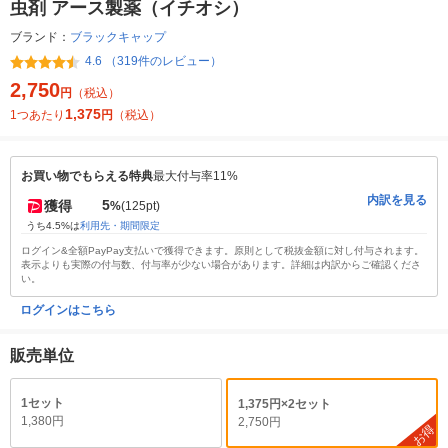
虫剤 アース製薬（イチオシ）
ブランド：
ブラックキャップ
4.6 （319件のレビュー）
2,750
円
（税込）
1,375
1つあたり
円
（税込）
お買い物でもらえる特典
最大付与率11%
内訳を見る
5
獲得
%
(125pt)
うち4.5%は
利用先・期間限定
ログイン&全額PayPay支払いで獲得できます。原則として税抜金額に対し付与されます。
表示よりも実際の付与数、付与率が少ない場合があります。詳細は内訳からご確認くださ
い。
ログインはこちら
販売単位
1セット
1,375円×2セット
1,380円
2,750円
お得