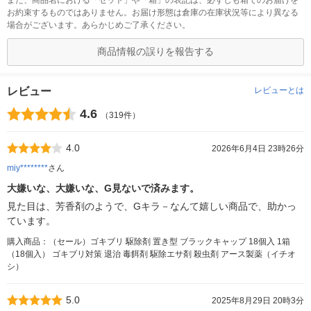
お約束するものではありません。お届け形態は倉庫の在庫状況等により異なる
場合がございます。あらかじめご了承ください。
商品情報の誤りを報告する
レビュー
レビューとは
4.6
（319件）
4.0
2026年6月4日 23時26分
miy********
さん
大嫌いな、大嫌いな、G見ないで済みます。
見た目は、芳香剤のようで、Gキラ－なんて嬉しい商品で、助かっ
ています。
購入商品：（セール）ゴキブリ 駆除剤 置き型 ブラックキャップ 18個入 1箱
（18個入） ゴキブリ対策 退治 毒餌剤 駆除エサ剤 殺虫剤 アース製薬（イチオ
シ）
5.0
2025年8月29日 20時3分