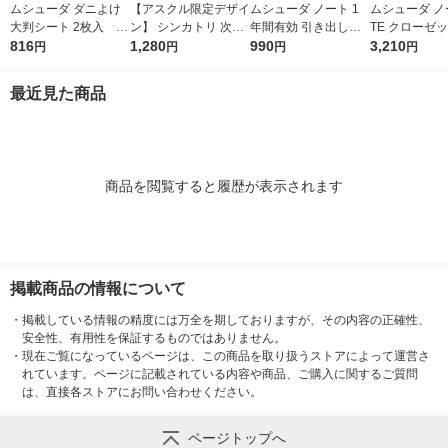
ムシューダ ダニよけ
【アスクル限定デザイ
ムシューダ ノート 1
ムシューダ ノ
大判シート 2枚入 ダ
ン】 シンカトリ 次世
年間有効 引き出し・
TE クローゼッ
ニ除け エステー
816
代型 屋内蚊取り 電源
1,280
衣装ケース用 フリー
990
類 防虫剤 ペ
3,210
円
円
円
円
不要 ブラウン容器 20
ジア 1箱（24個入）
ト＆ベルガモッ
0日 無臭 蚊 駆除 玄関
エステー
ット（1箱（3
最近見た商品
KINCHO キンチョー 1
3） エステー
セット 限定
商品を閲覧すると履歴が表示されます
掲載商品の情報について
・
掲載している情報の精度には万全を期しておりますが、その内容の正確性、
安全性、有用性を保証するものではありません。
・
現在ご覧になっているページは、この商品を取り扱うストアによって運営さ
れています。ページに記載されている内容や商品、ご購入に関するご質問
は、直接各ストアにお問い合わせください。
ページトップへ