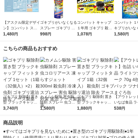
【アスクル限定デザイ
ゴキブリがいなくなる
コンバット キャップ
コンバット １
ン】コンバット スマ
スプレー ゴキブリ ト
１年用 ゴキブリ 殺虫
キブリがいな
ート ゴキブリ駆除剤
1,480
コジラミ 駆除 忌避 予
998
剤 駆除 対策 置き型 ブ
1,078
駆除 屋外用 玄
1,580
円
円
円
円
1年用 1箱（20個入）
防 1ヵ月寄り付かない
ラック 容器 1箱（12
ンダ 1年用 12
シーンで選べるシール
200mL KINCHO キン
個入） KINCHO キン
個 KINCHO
こちらの商品もおすすめ
付き 殺虫剤 置き型 KI
チョー（イチオシ）
チョー
ー
NCHO キンチョー 限
定
ゴキブリ 駆除剤 置き
カメムシ駆除 害虫駆
ゴキブリ 駆除剤 置き
【アウトレッ
型 ブラックキャップ
除剤 スプレー 虫コロ
型 ブラックキャップ
いなば食品 ラ
フィットタイプ 1セッ
3,740
リアース 凍らすジェ
1,580
フィットタイプ 1箱
1,880
ナフレーク 70
538
円
円
円
円
ト（1箱（32個入）×
ット 300ml 殺虫剤 冷
（32個入） 殺虫剤 ゴ
×1パック ツナ
2） 殺虫剤 ゴキブリ
凍スプレー 害虫 駆除
キブリ退治 除去 アー
まぐろ缶
商品説明
退治 除去 アース製薬
対策 退治 アース製薬
ス製薬
●すべてはゴキブリを見ないために●置き型のゴキブリ用駆除剤●1年
間効く！（使用環境により異なります）ゴキブリ対策●プロの使う速