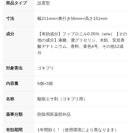
商品タイプ
設置型
寸法
幅211mm×奥行き56mm×高さ151mm
成分
【有効成分】フィプロニル0.05%（w/w）【その
他の成分】液糖、濃グリセリン、水飴、安息香
酸デナトニウム、香料、黄色4号、その他12成
分
対象害虫
ゴキブリ
内容量
6個×3袋
名称
駆除エサ剤（ゴキブリ用）
薬事分類
防除用医薬部外品
有効期間
1年間効く！（使用環境により異なります）