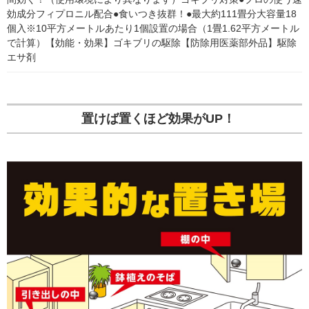
効成分フィプロニル配合●食いつき抜群！●最大約111畳分大容量18
個入※10平方メートルあたり1個設置の場合（1畳1.62平方メートル
で計算）【効能・効果】ゴキブリの駆除【防除用医薬部外品】駆除
エサ剤
置けば置くほど効果がUP！