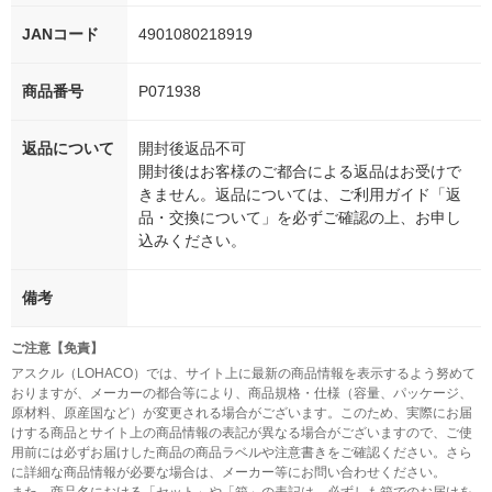
JANコード
4901080218919
商品番号
P071938
返品について
開封後返品不可
開封後はお客様のご都合による返品はお受けで
きません。返品については、ご利用ガイド「返
品・交換について」を必ずご確認の上、お申し
込みください。
備考
ご注意【免責】
アスクル（LOHACO）では、サイト上に最新の商品情報を表示するよう努めて
おりますが、メーカーの都合等により、商品規格・仕様（容量、パッケージ、
原材料、原産国など）が変更される場合がございます。このため、実際にお届
けする商品とサイト上の商品情報の表記が異なる場合がございますので、ご使
用前には必ずお届けした商品の商品ラベルや注意書きをご確認ください。さら
に詳細な商品情報が必要な場合は、メーカー等にお問い合わせください。
また、商品名における「セット」や「箱」の表記は、必ずしも箱でのお届けを