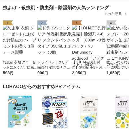
虫よけ・殺虫剤・防虫剤・除湿剤の人気ランキング
もっと見る
1
2
3
4
防虫剤 衣類 クローゼ
ドライペットクリア
【LOHACO先行発
蚊がいなくな
ットにおくだけ防虫力
除湿剤 湿気取り スタ
売】除湿剤 4-8ヶ月
ー 200回 デ
ハーブミントの香り 1
598
ンドパックタイプ 350
900
（800ml×3個パック）
2,050
無香料 12時間
1,050
円
円
円
円
個 アース製薬
mL 1セット（3個）
×3 Dehumidify addgo
取り 殺虫剤 ワンプッ
od（アドグッド） 限
シュ 1本 KIN
LOHACOからのおすすめPRアイテム
定
ンチョー