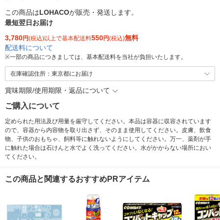
この商品は
LOHACO
が販売・発送します。
最短翌日お届け
3,780
550
無料
円
(税込)以上で基本配送料
円
(税込)
配送料について
※
一部の商品につきましては、基本配送料を当社が負担いたします。
在庫確認住所：東京都にお届け
賞味期限/使用期限・返品について
ご購入について
定められた用法及び用量を厳守してください。本品は容器に収容されています
ので、容器から内容物を取り出さず、そのまま使用してください。皮膚、飲食
物、子供のおもちゃ、飼料等に触れないようにしてください。万一、薬剤が手
に触れた場合は石けんと水でよく洗ってください。水がかからない場所におい
てください。
この商品と関連するおすすめPRアイテム