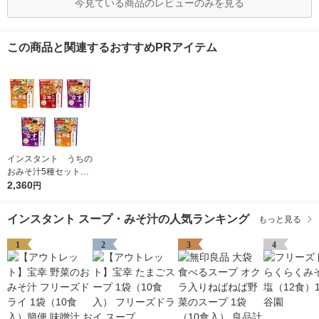
今見ている商品のレビューのみを見る
この商品と関連するおすすめPRアイテム
インスタント うちの
おみそ汁5種セット
1箱(25食入) アマノ
2,360
円
フーズ インスタント
味噌汁
インスタント スープ・みそ汁の人気ランキング
もっと見る
1
2
3
4