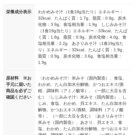
栄養成分表示
わかめみそ汁（1食18g当たり）エネルギー：
32kcal、たんぱく質：1.7g、脂質：0.9g、炭水
化物：3.9g、食塩相当量：1.9g しじみみそ汁
（1食19g当たり）エネルギー：33kcal、たんぱ
く質：1.8g、脂質：0.9g、炭水化物：4.0g、食
塩相当量：2.2g あさりみそ汁（1食19g当た
り）エネルギー：32kcal、たんぱく質：1.9g、
脂質：0.9g、炭水化物：3.6g、食塩相当量：
1.9g
原材料 ※お
〈わかめみそ汁〉米みそ（国内製造）、食塩、
手元に届いた
わかめ、たん白加水分解物、かつおエキス/酒
商品を必ずご
精、調味料（アミノ酸等）、（一部に大豆を含
確認ください
む）〈しじみみそ汁〉米みそ（国内製造）、し
じみ、食塩、わかめ、貝エキス、たん白加水分
解物、かつおエキス/酒精、調味料（アミノ酸
等）、（一部に大豆を含む）〈あさりみそ汁〉
米みそ（国内製造）、あさり、貝エキス、食
塩、わかめ、たん白加水分解物、かつおエキス/