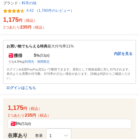
ブランド：
料亭の味
4.42 （1,780件のレビュー）
1,175
円
（税込）
235
1つあたり
円
（税込）
お買い物でもらえる特典
最大付与率11%
内訳を見る
5
獲得
%
(53pt)
うち4.5%は
利用先・期間限定
ログイン&全額PayPay支払いで獲得できます。原則として税抜金額に対し付与されます。
表示よりも実際の付与数、付与率が少ない場合があります。詳細は内訳からご確認くださ
い。
ログインはこちら
1,175
円
（税込）
235
1つあたり
円
（税込）
5
%
(53pt)
在庫あり
1
数量