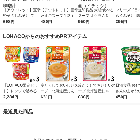
【アウトレット】宝幸
【アウトレット】宝幸
無印良品 大袋 食べる
フリーズドライ
野菜のおみそ汁 フリ
たまごスープ 1袋（10
スープ オクラ入りね
らくみそ汁 減
ーズドライ 1袋（10食
698
食入） フリーズドラ
480
ばねば野菜のスープ 1
950
食）1箱 永谷
395
円
円
円
円
入）簡便 味噌汁 お味
イ スープ
袋（10食入） 良品計
噌汁
画（イチオシ）
LOHACOからのおすすめPRアイテム
【LOHACO限定セッ
冷たくしておいしいス
冷たくしておいしいス
日清食品 おむ
ト】レンジで温めるだ
ープ 北海道産にんじ
ープ 北海道産じゃが
さんのまかな
け♪ 江崎グリコ クレ
2,284
ん 1セット（1個×3）
631
いも 1セット（1個×
636
ねぎ塩わかめ 
450
円
円
円
円
アおばさんの具だくさ
清水食品 冷たい 夏 ポ
3） 清水食品
ップスープ イ
んスープ3種アソート
タージュ 冷製 朝ご
ントスープ
最近見た商品
セット（9食）
はん 野菜スープ