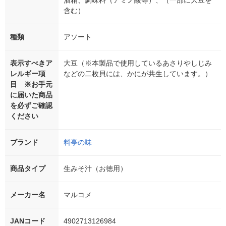
酒精、調味料（アミノ酸等）、（一部に大豆を
含む）
種類
アソート
表示すべきア
大豆（※本製品で使用しているあさりやしじみ
レルギー項
などの二枚貝には、かにが共生しています。）
目 ※お手元
に届いた商品
を必ずご確認
ください
ブランド
料亭の味
商品タイプ
生みそ汁（お徳用）
メーカー名
マルコメ
JANコード
4902713126984