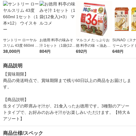
サントリー ローヤル
お徳用 料亭の味みそ
マルコメ たっぷりお
SUNAO（ス
スリム 43度 660ml 1
汁 1セット（1袋(12食
徳 料亭の味 ＜油あ
リームサンド
セット（1本×12） ウ
38,000
入)×3） マルコメ
804
げ・わかめ・とうふ・
692
ルセット（ア
648
円
円
円
円
イスキー
長ねぎ＞ 36食 1個
＆バニラ、レ
ニラ2種×1箱
商品説明
リコ クッキ
【賞味期限】

商品の発送時点で、賞味期限まで残り60日以上の商品をお届けしま
す。

【商品説明】

生タイプの即席みそ汁が、21食入ったお徳用です。3種類のアソー
トタイプで、お好みのおみそ汁がお楽しみいただけます。【特大＆
アソート】
商品仕様/スペック