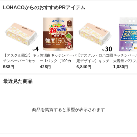
ル 日本製紙クレシア
ルデザイン キッチン
半透明 1箱（1
LOHACOからのおすすめPRアイテム
タオル 日本製紙クレ
入） オリジナ
シア 限定
【アスクル限定】キッ
無漂白キッチンペーパ
【アスクル・ロハコ限
キッチンペーパ
チンペーパー 1セット
ー 1パック（100カッ
定デザイン】キッチン
大容量 パワフ
（200組×4）スコッテ
988
ト×2ロール）超吸収
428
ペーパー スコッティ
6,840
巻 キッチンロ
1,080
円
円
円
円
ィ サッとサッと タイ
キッチンタオル エリ
ソフトパック サッと
パック（200
ルデザイン キッチン
エール 大王製紙
サッと タイルデザイ
ロール）
最近見た商品
タオル 日本製紙クレ
ン 200枚×30個 日本
シア 限定
製紙クレシア 限定
商品を閲覧すると履歴が表示されます