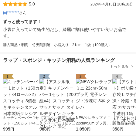
5.0
2024年4月13日 20時18分
jnj********
さん
ずっと使ってます！
小袋に入っていて衛生的だし、綺麗に割れ使いやすい良いお品で
す。
購入商品：明海 竹天削割箸 小袋入り 21cm 1袋（100膳入）
ラップ・スポンジ・キッチン消耗の人気ランキング
もっと見る
1
2
3
4
キッチンペーパー 1セ
【アスクル限定】キッ
NEWクレラップ ミニ
【アウトレッ
ット（150カット×4ロ
チンペーパー 1セット
22cm×50m プラ刃 電
袋 食品保存袋 
ール×2） スコッティ
995
（200組×4）スコッテ
988
子レンジ・冷凍可 3本
1,050
付 冷凍・冷蔵
358
円
円
円
円
3倍巻きキッチンタオ
ィ サッとサッと タイ
クレハ
対応 カサカサ