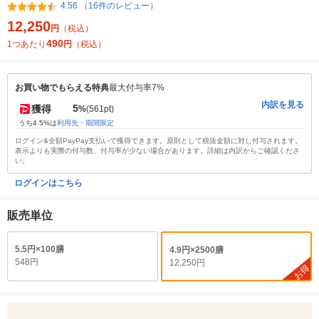
4.56 （16件のレビュー）
12,250
円
（税込）
490
1つあたり
円
（税込）
お買い物でもらえる特典
最大付与率7%
内訳を見る
5
獲得
%
(561pt)
うち4.5%は
利用先・期間限定
ログイン&全額PayPay支払いで獲得できます。原則として税抜金額に対し付与されます。
表示よりも実際の付与数、付与率が少ない場合があります。詳細は内訳からご確認くださ
い。
ログインはこちら
販売単位
5.5円×100膳
4.9円×2500膳
548円
12,250円
お得