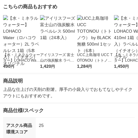
こちらの商品もおすすめ
【水・ミネラルウォー
アイリスフーズ 富士
UCC上島珈琲 UCC T
【水・ミネラ
ター】LOHACO Wate
山の強炭酸水 ラベル
OTONOU（トトノ
ター】LOHACO
r（ロハコウォータ
490
レス 500ml 1箱（24
1,420
ウ） by BLACK無糖 5
1,284
r 410ml 1箱
1,450
円
円
円
円
ー）2L ラベルレス 1
本入）
00ml 1セット（6本）
入）ラベルレ
箱（5本入）（イチオ
オシ） オリジ
商品説明
シ） オリジナル
上品な仕上げの天削の割箸。厚手の小袋入りでおもてなしやテイク
アウトにもおすすめです。
商品仕様/スペック
アスクル商品
25
環境スコア