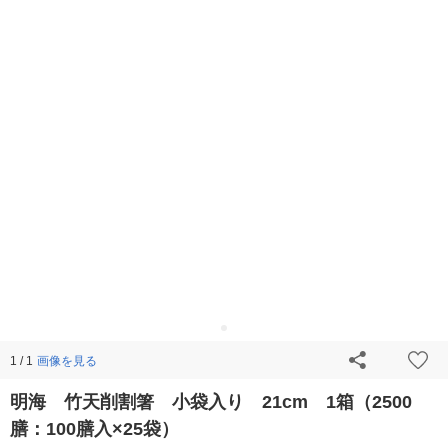
画像を見る
1 / 1
明海 竹天削割箸 小袋入り 21cm 1箱（2500
膳：100膳入×25袋）