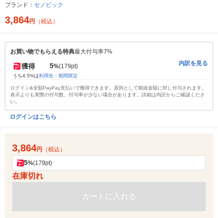
ブランド：
セノビック
3,864
円
（税込）
お買い物でもらえる特典
最大付与率7%
内訳を見る
5
獲得
%
(179pt)
うち4.5%は
利用先・期間限定
ログイン&全額PayPay支払いで獲得できます。原則として税抜金額に対し付与されます。
表示よりも実際の付与数、付与率が少ない場合があります。詳細は内訳からご確認くださ
い。
ログインはこちら
3,864
円
（税込）
5
%
(179pt)
在庫切れ
カートに入れる