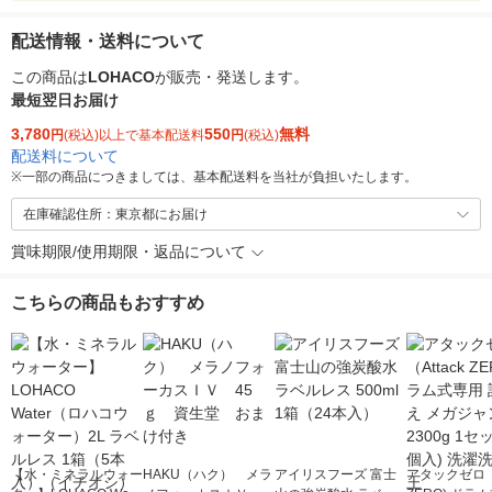
配送情報・送料について
この商品は
LOHACO
が販売・発送します。
最短翌日お届け
3,780
550
無料
円
(税込)以上で基本配送料
円
(税込)
配送料について
※
一部の商品につきましては、基本配送料を当社が負担いたします。
在庫確認住所：東京都にお届け
賞味期限/使用期限・返品について
こちらの商品もおすすめ
【水・ミネラルウォー
HAKU（ハク） メラ
アイリスフーズ 富士
アタックゼロ（A