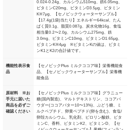
0.024-0.24g、カルシウム510mg、鉄6.05mg、
ビタミンC20mg、ビタミンD3.5μg、ビタミン
K※7μg、【セノビックウォーターサンプル】
【17.4g(1袋)当たり】エネルギー64kcal、たん
ぱく質0.1g、脂質0.087g、炭水化物16g、食塩
相当量0.2〜2.0g、カルシウム275mg、鉄
3.0mg、ビタミンC10mg、ビタミンD1.65μg、
ビタミンK※4μg ※ビタミンKの値は、ビタミ
ンK1とK2の合計値です。
機能性表示食
【セノビックPlus ミルクココア味】栄養機能食
品
品、【セノビックウォーターサンプル】栄養機
能食品
原材料 ※お
【セノビックPlus ミルクココア味】グラニュー
手元に届いた
糖(国内製造)、マルトデキストリン、ココアパ
商品を必ずご
ウダー(ココアバター10〜13%)、ぶどう糖、ミ
確認ください
ルクペプチド、卵黄ペプチド(卵を含む)、食塩/
卵殻カルシウム、乳化剤、ピロリン酸鉄、ビタ
ミンC、香料、ビタミンK2、ビタミンD、【セ
ノビックウォーターサンプル】果糖(フィンラン