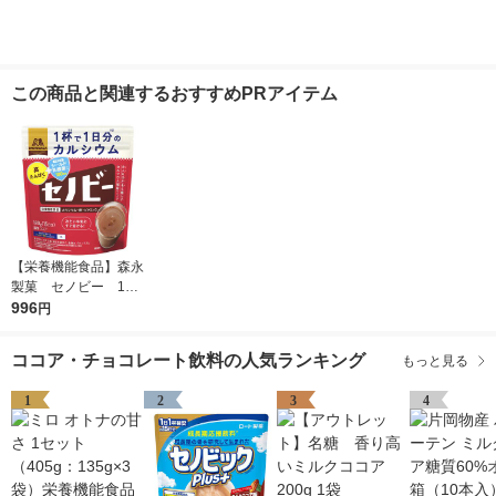
この商品と関連するおすすめPRアイテム
【栄養機能食品】森永
製菓 セノビー 1袋
（180g）
996
円
ココア・チョコレート飲料の人気ランキング
もっと見る
1
2
3
4