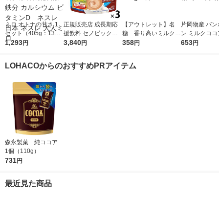
ミロ オトナの甘さ 1
正規販売店 成長期応
【アウトレット】名
片岡物産 バン
セット（405g：135g
援飲料 セノビックプ
糖 香り高いミルクコ
ン ミルクココ
×3袋）栄養機能食品
1,293
ラス ミルクココア味
3,840
コア 200g 1袋
358
0%オフ 1箱（
653
円
円
円
円
鉄分 カルシウム ビタ
1セット（1袋（180
入）
ミンD ネスレ日本 ネ
g）×3）ポリフェノー
LOHACOからのおすすめPRアイテム
スレ 大人ミロ
ル入り 栄養機能食品
森永製菓 純ココア
1個（110g）
731
円
最近見た商品