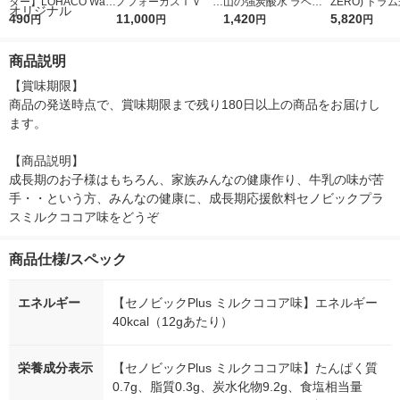
ター】LOHACO Wate
ノフォーカスＩＶ 4
山の強炭酸水 ラベル
ZERO) ドラ
r（ロハコウォータ
490
5ｇ 資生堂 おまけ
11,000
レス 500ml 1箱（24
1,420
詰め替え メガ
5,820
円
円
円
円
ー）2L ラベルレス 1
付き
本入）
ボ 2300g 1
箱（5本入）（イチオ
個入) 洗濯洗剤
商品説明
シ） オリジナル
【賞味期限】

商品の発送時点で、賞味期限まで残り180日以上の商品をお届けし
ます。

【商品説明】

成長期のお子様はもちろん、家族みんなの健康作り、牛乳の味が苦
手・・という方、みんなの健康に、成長期応援飲料セノビックプラ
スミルクココア味をどうぞ
商品仕様/スペック
エネルギー
【セノビックPlus ミルクココア味】エネルギー
40kcal（12gあたり）
栄養成分表示
【セノビックPlus ミルクココア味】たんぱく質
0.7g、脂質0.3g、炭水化物9.2g、食塩相当量