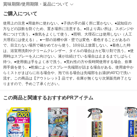
賞味期限/使用期限・返品について
ご購入について
使用上の注意 ●用途外に使わない。●子供の手の届く所に置かない。●認知症の
方などの誤飲を防ぐため、置き場所に注意する。●目より高い所は、スポンジや
布につけて洗う。●換気をよくして使う。●照明、大理石には使用しない（人工
大理石には使える）。●一部の浴槽や床・壁では変色・着色することがあるの
で、目立たない場所で確かめてから使う。10分以上放置しない。●着色した時
は、浴室用洗剤やクリームクレンザー、タイルの場合はカビ取り剤で洗う。●使
用時はスプレーを人に向けない。液が出続けている場合は止まるまでしばらく
待つ。●使用後は手をよく水で洗う。●荒れ性の方や長時間使用する場合、炊事
用手袋を使う。●乾燥によってスプレー先端部が詰まる場合がある。使用途中か
らミストがまばらに出る場合や、泡で出る場合は先端部をお湯(約40℃)で洗い
流す。この商品は【アウトレット】品です。在庫が無くなり次第販売終了とな
りますので、予めご了承ください。
この商品と関連するおすすめPRアイテム