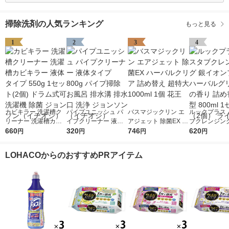
掃除洗剤の人気ランキング
もっと見る
1
2
3
4
カビキラー 洗濯槽ク
パイプユニッシュ パ
バスマジックリン エ
ルックプラス 
リーナー 洗濯槽カビ
イプクリーナー 液体
アジェット 除菌EX ハ
ブクレンジング
キラー 液体タイプ 55
660
タイプ 800g パイプ掃
320
ーバルクリア 詰め替
746
オンプラス ハ
620
円
円
円
円
0g 1セット(2個) ドラ
除 お風呂 排水溝 排水
え 超特大 1000ml 1個
グリーンの香り
ム式可 洗濯機 除菌 ジ
口 洗浄 ジョンソン
花王
替え 大型 800
LOHACOからのおすすめPRアイテム
ョンソン（イチオシ）
（イチオシ）
ット（2個） 