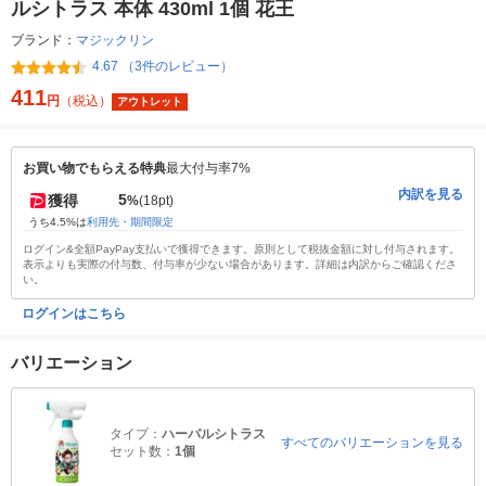
ルシトラス 本体 430ml 1個 花王
ブランド：
マジックリン
4.67 （3件のレビュー）
411
円
（税込）
アウトレット
お買い物でもらえる特典
最大付与率7%
内訳を見る
5
獲得
%
(18pt)
うち4.5%は
利用先・期間限定
ログイン&全額PayPay支払いで獲得できます。原則として税抜金額に対し付与されます。
表示よりも実際の付与数、付与率が少ない場合があります。詳細は内訳からご確認くださ
い。
ログインはこちら
バリエーション
タイプ：
ハーバルシトラス
すべてのバリエーションを見る
セット数：
1個