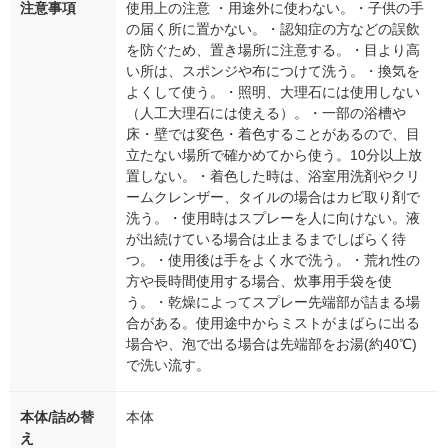
注意事項
使用上の注意 ・用途外に使わない。・子供の手
の届く所に置かない。・認知症の方などの誤飲
を防ぐため、置き場所に注意する。・目より高
い所は、スポンジや布につけて洗う。・換気を
よくして使う。・照明、大理石には使用しない
（人工大理石には使える）。・一部の浴槽や
床・壁では変色・着色することがあるので、目
立たない場所で確かめてから使う。10分以上放
置しない。・着色した時は、浴室用洗剤やクリ
ームクレンザー、タイルの場合はカビ取り剤で
洗う。・使用時はスプレーを人に向けない。液
が出続けている場合は止まるまでしばらく待
つ。・使用後は手をよく水で洗う。・荒れ性の
方や長時間使用する場合、炊事用手袋を使
う。・乾燥によってスプレー先端部が詰まる場
合がある。使用途中からミストがまばらに出る
場合や、泡で出る場合は先端部をお湯(約40℃)
で洗い流す。
本体/詰め替
本体
え