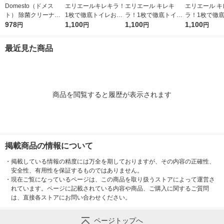
Domesto（ドメス
エリエールキレキラ！
エリエール キレキ
エリエール キ
ト） 除菌クリーナー
1枚で徹底トイレお掃
ラ！1枚で徹底トイレ
ラ！1枚で徹
本体 500ml １セット
978
除シート シトラスミ
1,100
おそうじシート ロー
1,100
おそうじシート
1,100
円
円
円
円
（3本） 【ウイルス対
ント 詰替 1セット（3
ズ 詰め替え 1セット
替え 1セット
策】【次亜塩素酸ナト
個）除菌99.9％ 大王
（3パック） 除菌99.
×3パック）除菌
最近見た商品
リウム】 ユニリーバ
製紙（イチオシ）
9％・消臭・抗菌・防
9％・消臭・
臭 大王製紙
臭 大王製紙
商品を閲覧すると履歴が表示されます
掲載商品の情報について
・
掲載している情報の精度には万全を期しておりますが、その内容の正確性、
安全性、有用性を保証するものではありません。
・
現在ご覧になっているページは、この商品を取り扱うストアによって運営さ
れています。ページに記載されている内容や商品、ご購入に関するご質問
は、直接各ストアにお問い合わせください。
ページトップへ