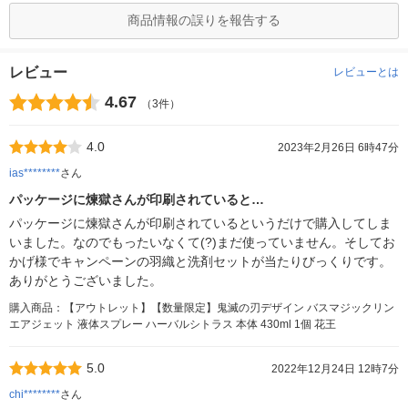
商品情報の誤りを報告する
レビュー
レビューとは
4.67
（3件）
4.0
2023年2月26日 6時47分
ias********
さん
パッケージに煉獄さんが印刷されていると…
パッケージに煉獄さんが印刷されているというだけで購入してしま
いました。なのでもったいなくて(?)まだ使っていません。そしてお
かげ様でキャンペーンの羽織と洗剤セットが当たりびっくりです。
ありがとうございました。
購入商品：【アウトレット】【数量限定】鬼滅の刃デザイン バスマジックリン
エアジェット 液体スプレー ハーバルシトラス 本体 430ml 1個 花王
5.0
2022年12月24日 12時7分
chi********
さん