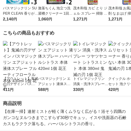
バスマジックリン SU
激落ちくん 泡立つ洗
茂木和哉 カビ とり ジ
茂木和哉 お風
PER CLEAN 香りが残
濯槽クリーナー 1回分
ェル スプレー 掃除 32
剤 なまはげ 掃
らない 詰め替え 超特
2,140
120g 1セット（2個）
1,060
0ml レック
1,271
ml 1個 レック
1,271
円
円
円
円
大 1200ml 1セット
レック
（3個） 花王
こちらの商品もおすすめ
【アウトレット】鬼滅
バスマジックリン エ
トイレマジックリン
クイックル ホ
の刃デザイン バスマ
アジェット 液体スプ
消臭・洗浄スプレー
セット 泡クリ
ジックリン エアジェ
411
レー ハーバルシトラ
588
ツヤツヤコート シト
330
香りが残らない
420
円
円
円
円
ット 液体スプレー フ
ス 本体 420ml 1個 花
ラスミント 本体 380
300ml 鬼滅の
ルーティフローラル
王
ml 鬼滅の刃 1個 花王
花王
商品説明
本体 430ml 1個 花王
【在庫一掃】連射ミストが軽く薄くムラなく広がる！浴そう四隅の
ガンコなヌルつきまでこすらず30秒でキュッ。イスや洗面器の石鹸
カスもラクラク落ちる。ハーバルシトラスの香り。