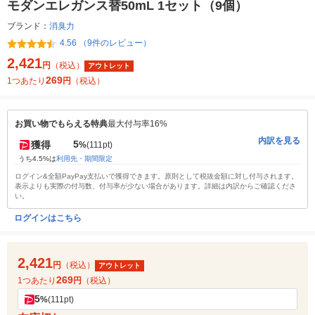
モダンエレガンス替50mL 1セット（9個）
ブランド：
消臭力
4.56 （9件のレビュー）
2,421
円
（税込）
アウトレット
269
1つあたり
円
（税込）
お買い物でもらえる特典
最大付与率16%
内訳を見る
5
獲得
%
(111pt)
うち4.5%は
利用先・期間限定
ログイン&全額PayPay支払いで獲得できます。原則として税抜金額に対し付与されます。
表示よりも実際の付与数、付与率が少ない場合があります。詳細は内訳からご確認くださ
い。
ログインはこちら
2,421
円
（税込）
アウトレット
269
1つあたり
円
（税込）
5
%
(111pt)