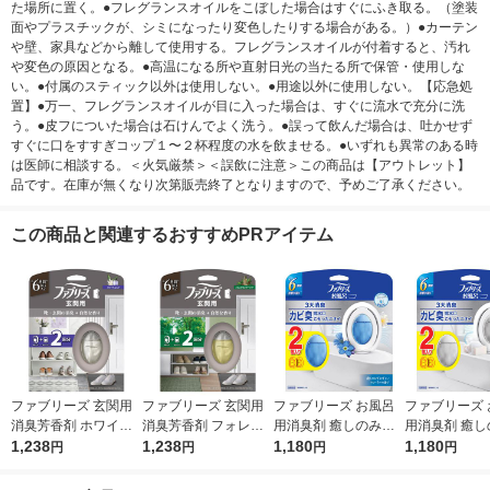
た場所に置く。●フレグランスオイルをこぼした場合はすぐにふき取る。（塗装
面やプラスチックが、シミになったり変色したりする場合がある。）●カーテン
や壁、家具などから離して使用する。フレグランスオイルが付着すると、汚れ
や変色の原因となる。●高温になる所や直射日光の当たる所で保管・使用しな
い。●付属のスティック以外は使用しない。●用途以外に使用しない。【応急処
置】●万一、フレグランスオイルが目に入った場合は、すぐに流水で充分に洗
う。●皮フについた場合は石けんでよく洗う。●誤って飲んだ場合は、吐かせず
すぐに口をすすぎコップ１〜２杯程度の水を飲ませる。●いずれも異常のある時
は医師に相談する。＜火気厳禁＞＜誤飲に注意＞この商品は【アウトレット】
品です。在庫が無くなり次第販売終了となりますので、予めご了承ください。
この商品と関連するおすすめPRアイテム
ファブリーズ 玄関用
ファブリーズ 玄関用
ファブリーズ お風呂
ファブリーズ 
消臭芳香剤 ホワイト
消臭芳香剤 フォレス
用消臭剤 癒しのみず
用消臭剤 癒し
ムスクの香り 7mL 1
1,238
ト＆シダーウッドの香
1,238
みずしいフローラルの
1,180
っと香るせっ
1,180
円
円
円
円
パック（本体+詰替1
り 7mL 1パック（本
香り 7mL 1パック（2
り 7mL 1パ
個） P＆G
体+詰替1個） P＆G
個入） P＆G
入） P＆G