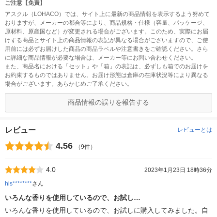
ご注意【免責】
アスクル（LOHACO）では、サイト上に最新の商品情報を表示するよう努めて
おりますが、メーカーの都合等により、商品規格・仕様（容量、パッケージ、
原材料、原産国など）が変更される場合がございます。このため、実際にお届
けする商品とサイト上の商品情報の表記が異なる場合がございますので、ご使
用前には必ずお届けした商品の商品ラベルや注意書きをご確認ください。さら
に詳細な商品情報が必要な場合は、メーカー等にお問い合わせください。
また、商品名における「セット」や「箱」の表記は、必ずしも箱でのお届けを
お約束するものではありません。お届け形態は倉庫の在庫状況等により異なる
場合がございます。あらかじめご了承ください。
商品情報の誤りを報告する
レビュー
レビューとは
4.56
（9件）
4.0
2023年1月23日 18時36分
his********
さん
いろんな香りを使用しているので、お試し…
いろんな香りを使用しているので、お試しに購入してみました。自