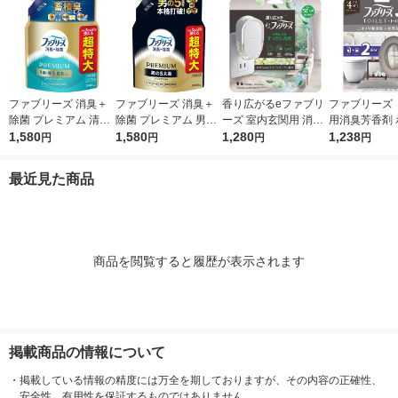
ファブリーズ 消臭＋
ファブリーズ 消臭＋
香り広がるeファブリ
ファブリーズ 
除菌 プレミアム 清潔
除菌 プレミアム 男の
ーズ 室内玄関用 消臭
用消臭芳香剤 
なランドリーの香り
1,580
5大臭クールアクア 詰
1,580
芳香剤 すずらん＆グ
1,280
トムスクの香り 
1,238
円
円
円
円
詰め替え 1240mL 1
め替え 1240mL 1個
リーンブーケ プラグ
L 1パック（
個 P＆Gジャパン合
P＆Gジャパン合同会
本体＋付替1回分 1個
1個） P＆G
最近見た商品
同会社
社
P＆G
商品を閲覧すると履歴が表示されます
掲載商品の情報について
・
掲載している情報の精度には万全を期しておりますが、その内容の正確性、
安全性、有用性を保証するものではありません。