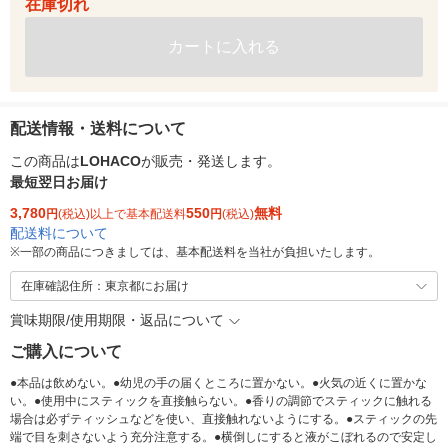
在庫切れ
カートに入れる
配送情報・送料について
この商品は
LOHACO
が販売・発送します。
最短翌日お届け
3,780
550
無料
円
(税込)以上で基本配送料
円
(税込)
配送料について
※
一部の商品につきましては、基本配送料を当社が負担いたします。
在庫確認住所：東京都にお届け
賞味期限/使用期限・返品について
ご購入について
●本品は飲めない。●幼児の手の届くところに置かない。●火気の近くに置かな
い。●使用中にスティックを直接触らない。●香りの調節でスティックに触れる
場合は必ずティッシュなどを使い、直接触れないようにする。●スティックの先
端で目を刺さないよう充分注意する。●横倒しにすると液がこぼれるので安定し