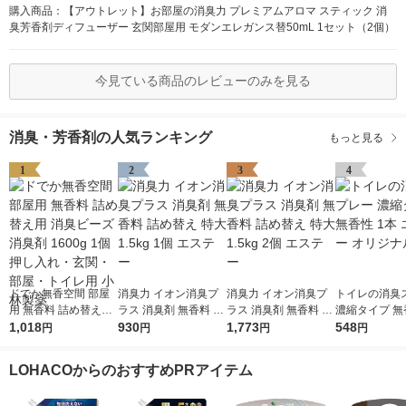
購入商品：【アウトレット】お部屋の消臭力 プレミアムアロマ スティック 消
臭芳香剤ディフューザー 玄関部屋用 モダンエレガンス替50mL 1セット（2個）
今見ている商品のレビューのみを見る
消臭・芳香剤の人気ランキング
もっと見る
1
2
3
4
ドでか無香空間 部屋
消臭力 イオン消臭プ
消臭力 イオン消臭プ
トイレの消臭
用 無香料 詰め替え用
ラス 消臭剤 無香料 詰
ラス 消臭剤 無香料 詰
濃縮タイプ 無
消臭ビーズ 消臭剤 16
1,018
め替え 特大 1.5kg 1個
930
め替え 特大 1.5kg 2個
1,773
本 エステー 
548
円
円
円
円
00g 1個 押し入れ・玄
エステー
エステー
ル
関・部屋・トイレ用
LOHACOからのおすすめPRアイテム
小林製薬