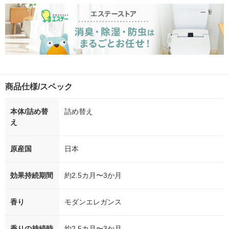
商品仕様/スペック
本体/詰め替
詰め替え
え
原産国
日本
効果持続期間
約2.5カ月〜3か月
香り
モダンエレガンス
香りの持続時
約2.5カ月〜3か月