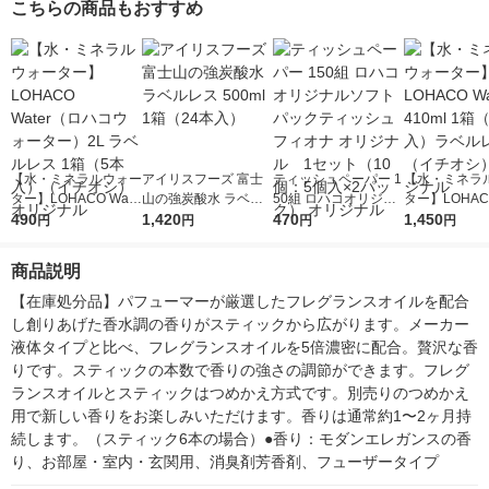
こちらの商品もおすすめ
【水・ミネラルウォー
アイリスフーズ 富士
ティッシュペーパー 1
【水・ミネラ
ター】LOHACO Wate
山の強炭酸水 ラベル
50組 ロハコオリジナ
ター】LOHACO
r（ロハコウォータ
490
レス 500ml 1箱（24
1,420
ルソフトパックティッ
470
r 410ml 1箱
1,450
円
円
円
円
ー）2L ラベルレス 1
本入）
シュ フィオナ オリジ
入）ラベルレ
箱（5本入）（イチオ
ナル 1セット（10
オシ） オリジ
商品説明
シ） オリジナル
個：5個入×2パック）
オリジナル
【在庫処分品】パフューマーが厳選したフレグランスオイルを配合
し創りあげた香水調の香りがスティックから広がります。メーカー
液体タイプと比べ、フレグランスオイルを5倍濃密に配合。贅沢な香
りです。スティックの本数で香りの強さの調節ができます。フレグ
ランスオイルとスティックはつめかえ方式です。別売りのつめかえ
用で新しい香りをお楽しみいただけます。香りは通常約1〜2ヶ月持
続します。（スティック6本の場合）●香り：モダンエレガンスの香
り、お部屋・室内・玄関用、消臭剤芳香剤、フューザータイプ