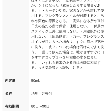
はすぐにふき取る。（塗装面やプラスチック
が、シミになったり変色したりする場合があ
る。）・カーテンや壁、家具などから離して使
用する。フレグランスオイルが付着すると、汚
れや変色の原因となる。・高温になる所や直射
日光の当たる所で保管・使用しない。・付属の
スティック以外は使用しない。・用途以外に使
用しない。【応急処置】・万一、フレグランス
オイルが目に入った場合は、すぐに流水で充分
に洗う。・皮フについた場合は石けんでよく洗
う。・誤って飲んだ場合は、吐かせずすぐに口
をすすぎコップ１〜２杯程度の水を飲ませ
る。・いずれも異常のある時は医師に相談す
る。＜火気厳禁＞＜誤飲に注意＞
内容量
50mL
名称
消臭・芳香剤
有効期間
80日〜90日