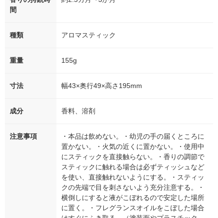
間
種類
アロマスティック
重量
155g
寸法
幅43×奥行49×高さ195mm
成分
香料、溶剤
注意事項
・本品は飲めない。・幼児の手の届くところに
置かない。・火気の近くに置かない。・使用中
にスティックを直接触らない。・香りの調節で
スティックに触れる場合は必ずティッシュなど
を使い、直接触れないようにする。・スティッ
クの先端で目を刺さないよう充分注意する。・
横倒しにすると液がこぼれるので安定した場所
に置く。・フレグランスオイルをこぼした場合