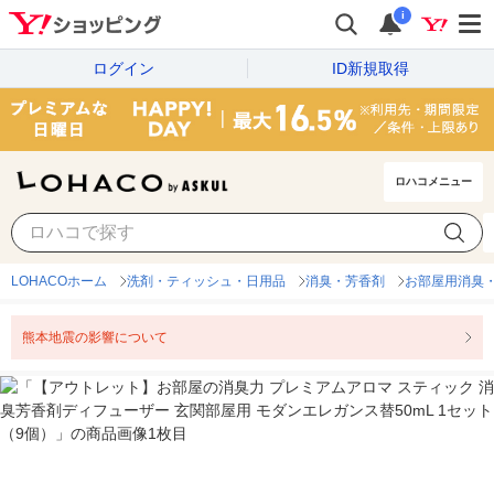
i
ログイン
ID新規取得
ロハコメニュー
LOHACOホーム
洗剤・ティッシュ・日用品
消臭・芳香剤
お部屋用消臭
熊本地震の影響について