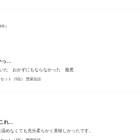
4件）
いっ…
ていた おかずにもならなかった 最悪
1セット（5缶） 惣菜缶詰
これ…
は温めなくても充分柔らかく美味しかったです。