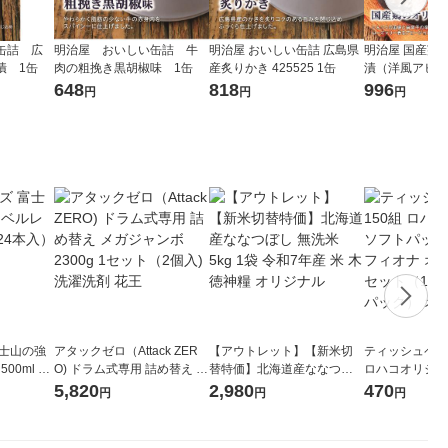
缶詰 広
明治屋 おいしい缶詰 牛
明治屋 おいしい缶詰 広島県
明治屋 国産鶏
漬 1缶
肉の粗挽き黒胡椒味 1缶
産炙りかき 425525 1缶
漬（洋風アヒー
ト（2缶）
648
818
996
円
円
円
富士山の強
アタックゼロ（Attack ZER
【アウトレット】【新米切
ティッシュペーパ
00ml 1
O) ドラム式専用 詰め替え メ
替特価】北海道産ななつぼ
ロハコオリジナ
ガジャンボ 2300g 1セット
し 無洗米 5kg 1袋 令和7年産
ックティッシュ
5,820
2,980
470
円
円
円
（2個入) 洗濯洗剤 花王
米 木徳神糧 オリジナル
リジナル 1セ
5個入×2パック
ル