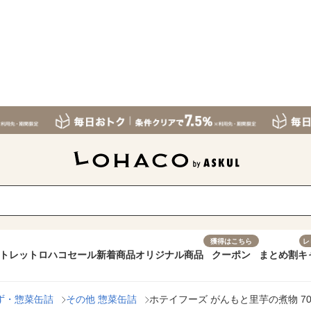
獲得はこちら
レ
トレット
ロハコセール
新着商品
オリジナル商品
クーポン
まとめ割
キ
ず・惣菜缶詰
その他 惣菜缶詰
ホテイフーズ がんもと里芋の煮物 70