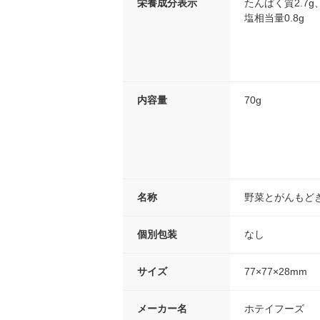
栄養成分表示
たんぱく質2.7g
塩相当量0.8g
内容量
70g
名称
野菜とがんもど
個別包装
なし
サイズ
77×77×28mm
メーカー名
ホテイフーズ