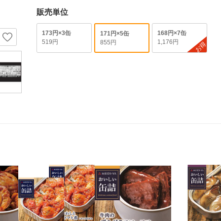
販売単位
173円×3缶
168円×7缶
171円×5缶
519円
1,176円
855円
お得