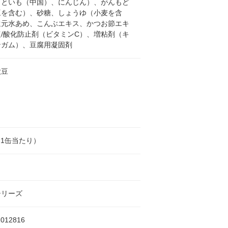
さといも（中国）、にんじん）、がんもど
豆を含む）、砂糖、しょうゆ（小麦を含
還元水あめ、こんぶエキス、かつお節エキ
/酸化防止剤（ビタミンC）、増粘剤（キ
ンガム）、豆腐用凝固剤
大豆
l（1缶当たり）
シリーズ
1012816