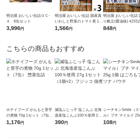
明治屋 おいしい缶詰ＯＣ‐
明治屋 おいしい缶詰 国産真
明治屋 おいしい缶詰 
Ａ 6缶セット
いわしと野菜のトマト煮 1セ
り帆立(醤油味) 42552
ット（3缶）
3,996
1,566
848
円
円
円
こちらの商品もおすすめ
ホテイフーズ がんもと里芋
減塩ふじっ子 塩こんぶ 北海
シーチキンSmile（
の煮物 70g 1セット（7缶）
道産塩こんぶ100％使用 27g
ル）プチ マイルド 25g
惣菜缶詰
1セット（1個×2）フジッコ
はごろもフーズ ツナ 
1,176
390
108
円
円
円
佃煮