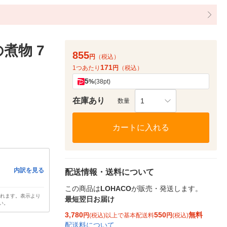
煮物 7
855
円
（税込）
171
1つあたり
円
（税込）
5
%
(38pt)
在庫あり
1
数量
カートに入れる
内訳を見る
配送情報・送料について
この商品は
LOHACO
が販売・発送します。
されます。表示より
最短翌日お届け
い。
3,780
550
無料
円
(税込)以上で基本配送料
円
(税込)
配送料について