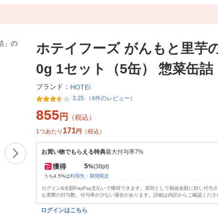
ホテイフーズ がんもと里芋の
0g 1セット（5缶） 惣菜缶詰
ブランド：
HOTEi
3.25 （4件のレビュー）
855
円
（税込）
171
1つあたり
円
（税込）
お買い物でもらえる特典
最大付与率7%
5
獲得
%
(38pt)
うち4.5%は
利用先・期間限定
ログイン&全額PayPay支払いで獲得できます。原則として税抜金額に対し付与
も実際の付与数、付与率が少ない場合があります。詳細は内訳からご確認くださ
ログインはこちら