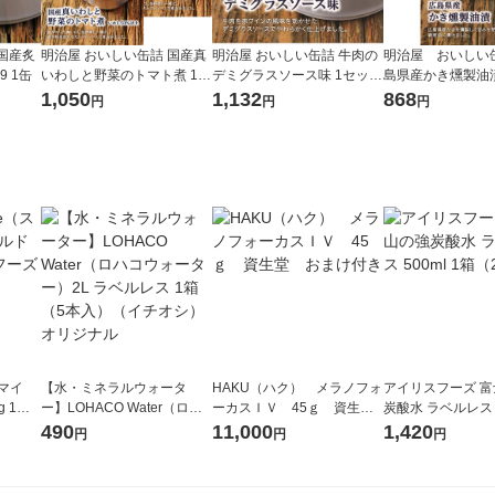
国産炙
明治屋 おいしい缶詰 国産真
明治屋 おいしい缶詰 牛肉の
明治屋 おいしい
9 1缶
いわしと野菜のトマト煮 1セ
デミグラスソース味 1セット
島県産かき燻製油
ット（2缶）
（2缶）
1,050
1,132
868
円
円
円
スマイ
【水・ミネラルウォータ
HAKU（ハク） メラノフォ
アイリスフーズ 
 1個
ー】LOHACO Water（ロハ
ーカスＩＶ 45ｇ 資生
炭酸水 ラベルレス 5
パウチ
コウォーター）2L ラベルレ
堂 おまけ付き
箱（24本入）
490
11,000
1,420
円
円
円
ス 1箱（5本入）（イチオ
シ） オリジナル