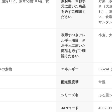
、脂質1.0g、炭水化物10.6g、食
原材料 ※お手
野菜（
元に届いた商品
き（大
を必ずご確認く
む）、
ださい
ス、食塩
サンタ
表示すべきアレ
小麦、
ルギー項目 ※
お手元に届いた
商品を必ずご確
認ください
きの煮物
エネルギー
62kca
配送温度帯
常温
シリーズ名
ふる里
JANコード
490251