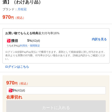
酒】（わけあり品）
ブランド：
月桂冠
970
円
（税込）
お買い物でもらえる特典
最大付与率16%
内訳を見る
5
獲得
%
(42pt)
うち4.5%は
利用先・期間限定
ログイン&全額PayPay支払いで獲得できます。原則として税抜金額に対し付与されます。
表示よりも実際の付与数、付与率が少ない場合があります。詳細は内訳からご確認くださ
い。
ログインはこちら
970
円
（税込）
5
%
(42pt)
在庫切れ
カートに入れる