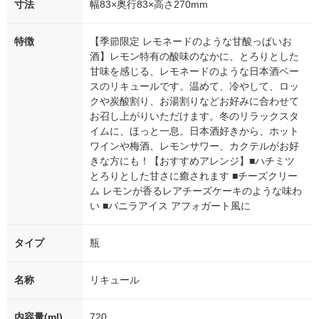
寸法
幅83×奥行83×高さ270mm
特徴
【季節限定 レモネードのような甘酸っぱいお
酒】レモン特有の酸味のなかに、とろりとした
甘味を感じる、レモネードのような日本酒ベー
スのリキュールです。温めて、冷やして、ロッ
クや炭酸割り、お湯割りなどお好みに合わせて
お召し上がりいただけます。冬のリラックスタ
イムに、ほっと一息。日本酒好きから、ホット
ワインや梅酒、レモンサワー、カクテルがお好
きな方にも！【おすすめアレンジ】■ハチミツ
とろりとした甘さに癒されます ■チーズクリー
ム レモンが香るレアチーズケーキのような味わ
い ■バニラアイス アフォガート風に
タイプ
瓶
名称
リキュール
内容量(ml)
720