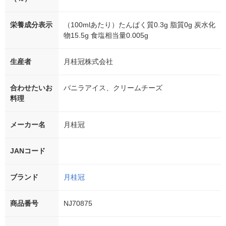
栄養成分表示
（100mlあたり）たんぱく質0.3g 脂質0g 炭水化
物15.5g 食塩相当量0.005g
生産者
月桂冠株式会社
合わせたいお
バニラアイス、クリームチーズ
料理
メーカー名
月桂冠
JANコード
ブランド
月桂冠
商品番号
NJ70875