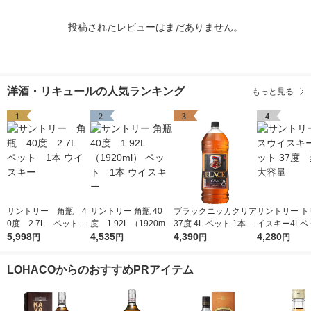
投稿されたレビューはまだありません。
洋酒・リキュールの人気ランキング
もっと見る
1
2
3
4
サントリー 角瓶 4
サントリー 角瓶 40
ブラックニッカクリア
サントリー ト
0度 2.7L ペット
度 1.92L （1920m
37度 4L ペット 1本 ニ
イスキー4Lペッ
1本 ウイスキー
5,998
l） ペット 1本 ウイ
4,535
ッカ ウイスキー
4,390
度 業務用 大
4,280
円
円
円
円
スキー
LOHACOからのおすすめPRアイテム