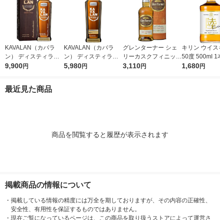
KAVALAN（カバラ
KAVALAN（カバラ
グレンターナー シェ
キリン ウイス
ン） ディスティラリ
ン） ディスティラリ
リーカスクフィニッシ
50度 500ml 1
ー クラシック シング
9,900
ーセレクトNo1 シン
5,980
ュ シングルモルト 40
3,110
1,680
円
円
円
円
ルモルトウイスキー 4
グルモルトウイスキー
度 700ml 1本 スペイ
0度 700ml 1本 台湾ウ
1本 台湾ウイスキー
サイド スコッチウイ
最近見た商品
イスキー
スキー 正規品
商品を閲覧すると履歴が表示されます
掲載商品の情報について
・
掲載している情報の精度には万全を期しておりますが、その内容の正確性、
安全性、有用性を保証するものではありません。
・
現在ご覧になっているページは、この商品を取り扱うストアによって運営さ