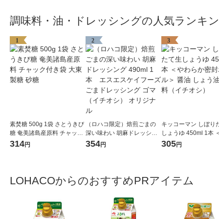
調味料・油・ドレッシングの人気ランキ
1
2
3
素焚糖 500g 1袋 さとうきび
（ロハコ限定）焙煎ごまの
キッコーマン しぼり
糖 奄美諸島産原料 チャック
深い味わい 胡麻ドレッシン
しょうゆ 450ml 1本
付き袋 大東製糖 砂糖
グ 490ml 1本 エスエスケイ
らか密封ボトル＞ 醤油
314
354
305
円
円
円
フーズ ごまドレッシング ゴ
う油 調味料（イチオ
マ（イチオシ） オリジナル
LOHACOからのおすすめPRアイテム