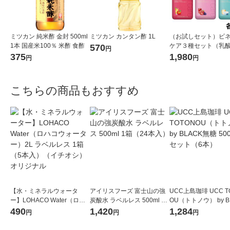
ミツカン 純米酢 金封 500ml
ミツカン カンタン酢 1L
（お試しセット）ビ
1本 国産米100％ 米酢 食酢
ケア３種セット（乳
570
円
りんご・セラミド＆
375
1,980
円
円
ろ・GABA＆ヨーグル
ml）飲むお酢ビネガ
ンク
こちらの商品もおすすめ
【水・ミネラルウォータ
アイリスフーズ 富士山の強
UCC上島珈琲 UCC T
ー】LOHACO Water（ロハ
炭酸水 ラベルレス 500ml 1
OU（トトノウ） by B
コウォーター）2L ラベルレ
箱（24本入）
無糖 500ml 1セット
490
1,420
1,284
円
円
円
ス 1箱（5本入）（イチオ
シ） オリジナル