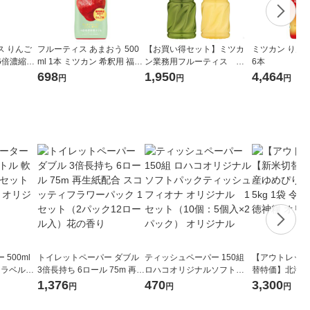
ス りんご
フルーティス あまおう 500
【お買い得セット】ミツカ
ミツカン りんご黒
6倍濃縮タ
ml 1本 ミツカン 希釈用 福岡
ン業務用フルーティス 国
6本
個 ミツカン
県産あまおう いちご 飲むお
産果汁シリーズ２種（長野
698
1,950
4,464
円
円
円
リンゴ酢
酢 ビネガードリンク
シャインマスカット/高知柚
子はちみつ）６倍濃縮 飲
む酢
500ml
トイレットペーパー ダブル
ティッシュペーパー 150組
【アウトレット
 ラベルレ
3倍長持ち 6ロール 75m 再生
ロハコオリジナルソフトパ
替特価】北海道
本）天然水
紙配合 スコッティフラワー
ックティッシュ フィオナ オ
か 無洗米 5kg
1,376
470
3,300
円
円
円
パック 1セット（2パック12
リジナル 1セット（10個：
米 木徳神糧 オ
ロール入）花の香り
5個入×2パック） オリジナ