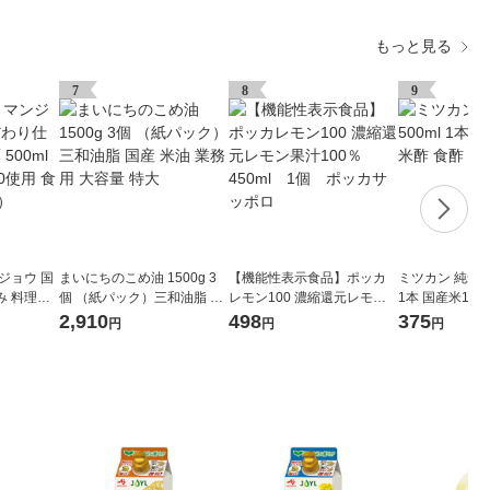
もっと見る
7
8
9
ジョウ 国
まいにちのこめ油 1500g 3
【機能性表示食品】ポッカ
ミツカン 純米酢 
み 料理の
個 （紙パック）三和油脂 国
レモン100 濃縮還元レモン
1本 国産米100
（国産米100
産 米油 業務用 大容量 特大
果汁100％ 450ml 1個 ポ
2,910
498
375
円
円
円
 無塩）
ッカサッポロ