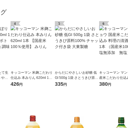
ング
4
5
6
たて生
キッコーマン 米麹こだわり
からだにやさしいお砂糖 低
キッコーマン マン
 ＜やわ
仕込み 本みりん 620ml 1本
GI 500g 1袋 さとうきび原料
産米こだわり仕込
 しょ
【国産米100％使用】 みり
100% チャック付き袋 大東
清酒 500ml 1本 
426
335
380
円
円
円
シ）
ん
製糖
使用 食塩無添加