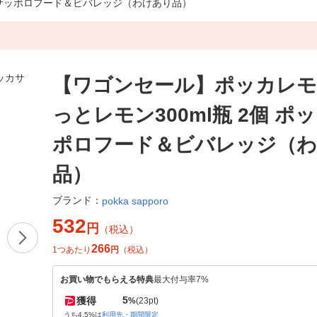
カサッポロフード＆ビバレッジ（わけあり品）
【ワゴンセール】ポッカレ
っとレモン300ml瓶 2個 ポ
ポロフード＆ビバレッジ（
品）
ブランド：
pokka sapporo
532
円
（税込）
266
1つあたり
円
（税込）
お買い物でもらえる特典
最大付与率7%
5
獲得
%
(23pt)
うち4.5%は
利用先・期間限定