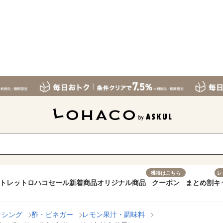
獲得はこちら
レ
トレット
ロハコセール
新着商品
オリジナル商品
クーポン
まとめ割
キ
ッシング
酢・ビネガー
レモン果汁・調味料