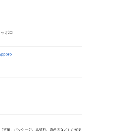
サッポロ
apporo
様（容量、パッケージ、原材料、原産国など）が変更