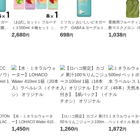
ネガー
（お試しセット）フルーテ
ミツカン おいしいビネガー
業務用フルーティ
酸菌＆
ィス500ml ４種セット（シ
ケア GABA＆ヨーグルト 5
酢マスクメロン（
ざく
ャインマスカット・ざく
00ml 1本 希釈用 りんご酢 リ
イプ）1000ml 1
2,680
698
1,038
円
円
円
ト500
ろ・白桃・あまおう）飲む
ンゴ酢 ビネガードリンク
大容量 飲むお酢 
ードリ
お酢 ビネガードリンク 希釈
用
OTON
【水・ミネラルウォータ
【ロハコ限定】カゴメ 果汁1
ミネラルウォーター 
LACK
ー】LOHACO Water 410ml
00％りんごジュース100ml 1
ペットボトル 軟水
（6本）
1箱（20本入）ラベルレス
箱（18本入）オリジナル
ス 1セット（48
1,450
1,260
1,872
円
円
円
（イチオシ） オリジナル
【クイズ付き】【紙パッ
オリジナル
ク】（イチオシ） オリジナ