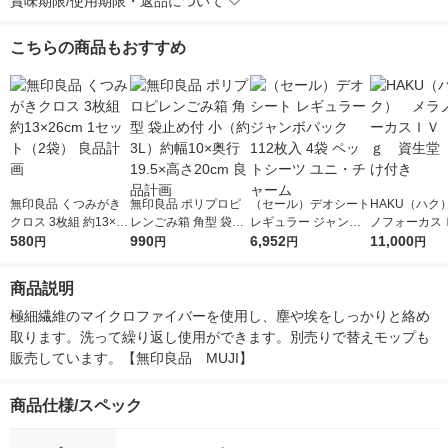
賞味期限/使用期限・返品について
こちらの商品もおすすめ
無印良品 くつみがき
無印良品 ポリプロピ
（セール）デオシート
HAKU（ハク
クロス 3枚組 約13×26
レンごみ箱 角型 袋止
レギュラー ジャンボ
ノフォーカス
cm 1セット（2袋） 良
580
め付 小（約3L）約幅1
990
パック 112枚入 4袋
6,952
5ｇ 資生堂
11,000
円
円
円
円
品計画
0×奥行19.5×高さ20c
ペットシーツ ユニ・
付き
m 良品計画
チャーム
商品説明
極細繊維のマイクロファイバーを使用し、塵や埃をしっかりと絡め
取ります。洗って繰り返し使用ができます。別売りで替えモップも
販売しています。【無印良品　MUJI】
商品仕様/スペック