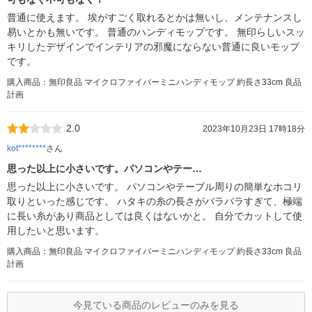
普通に使えます。 埃がすごく取れるとかは無いし、メンテナンスし
易いとかも無いです。 普通のハンディモップです。 無印らしいスッ
キリしたデザインでインテリアの邪魔にならない普通に良いモップ
です。
購入商品：無印良品 マイクロファイバーミニハンディモップ 約長さ33cm 良品
計画
2.0
2023年10月23日 17時18分
kot********
さん
思った以上に小さいです。パソコンやテー…
思った以上に小さいです。 パソコンやテーブル周りの簡単なホコリ
取りといった感じです。 ハタキの糸の長さがバラバラすぎて、極端
に長い糸があり商品としては良くはないかと。 自分でカットして使
用したいと思います。
購入商品：無印良品 マイクロファイバーミニハンディモップ 約長さ33cm 良品
計画
今見ている商品のレビューのみを見る