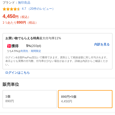
ブランド：
無印良品
4.7 （20件のレビュー）
4,450
円
（税込）
890
1つあたり
円
（税込）
お買い物でもらえる特典
最大付与率11%
内訳を見る
5
獲得
%
(203pt)
うち4.5%は
利用先・期間限定
ログイン&全額PayPay支払いで獲得できます。原則として税抜金額に対し付与されます。
表示よりも実際の付与数、付与率が少ない場合があります。詳細は内訳からご確認くださ
い。
ログインはこちら
販売単位
1個
890円×5個
890円
4,450円