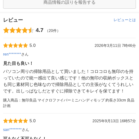
商品情報の誤りを報告する
レビュー
レビューとは
4.7
（20件）
5.0
2026年3月11日 7時46分
ren********
さん
見た目も良い！
パソコン周りの掃除用品として買いました！コロコロも無印のを持
っていたので統一感出て良い感じです！他の無印の収納ボックスと
も同じ素材同じ色味なので掃除用品としての主張がなくてうれしい
です。出しっぱなしだとすぐに掃除できてキレイを保てます！
購入商品：無印良品 マイクロファイバーミニハンディモップ 約長さ33cm 良品
計画
5.0
2025年9月13日 16時57分
san********
さん
可もなく不可もなく！