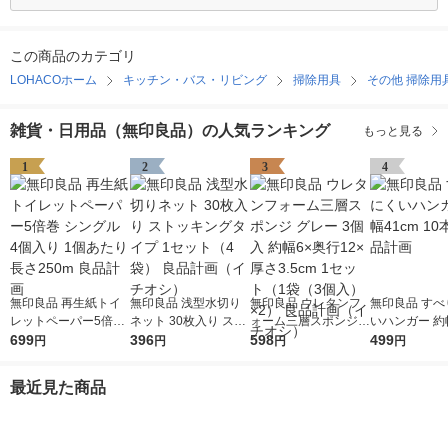
この商品のカテゴリ
LOHACOホーム
キッチン・バス・リビング
掃除用具
その他 掃除用
雑貨・日用品（無印良品）の人気ランキング
もっと見る
1
2
3
4
無印良品 再生紙トイ
無印良品 浅型水切り
無印良品 ウレタンフ
無印良品 すべ
レットペーパー5倍巻
ネット 30枚入り スト
ォーム三層スポンジ
いハンガー 約幅
シングル 4個入り 1個
699
ッキングタイプ 1セッ
396
グレー 3個入 約幅6×
598
10本組 良品
499
円
円
円
円
あたり長さ250m 良品
ト（4袋） 良品計画
奥行12×厚さ3.5cm 1
計画
（イチオシ）
セット（1袋（3個
最近見た商品
入）×2） 良品計画
（イチオシ）