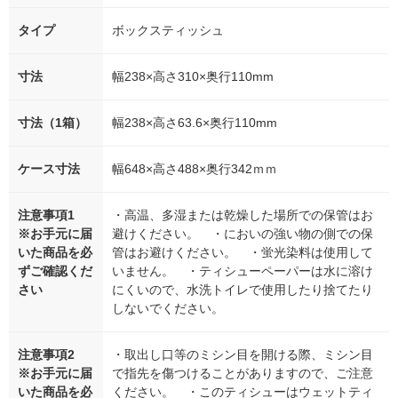
タイプ
ボックスティッシュ
寸法
幅238×高さ310×奥行110mm
寸法（1箱）
幅238×高さ63.6×奥行110mm
ケース寸法
幅648×高さ488×奥行342ｍｍ
注意事項1
・高温、多湿または乾燥した場所での保管はお
※お手元に届
避けください。 ・においの強い物の側での保
いた商品を必
管はお避けください。 ・蛍光染料は使用して
ずご確認くだ
いません。 ・ティシューペーパーは水に溶け
さい
にくいので、水洗トイレで使用したり捨てたり
しないでください。
注意事項2
・取出し口等のミシン目を開ける際、ミシン目
※お手元に届
で指先を傷つけることがありますので、ご注意
いた商品を必
ください。 ・このティシューはウェットティ