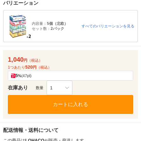
バリエーション
内容量：
5個（北欧）
すべてのバリエーションを見る
セット数：
2パック
1,040
円
（税込）
520
1つあたり
円
（税込）
5
%
(47pt)
在庫あり
1
数量
カートに入れる
配送情報・送料について
この商品は
LOHACO
が販売・発送します。