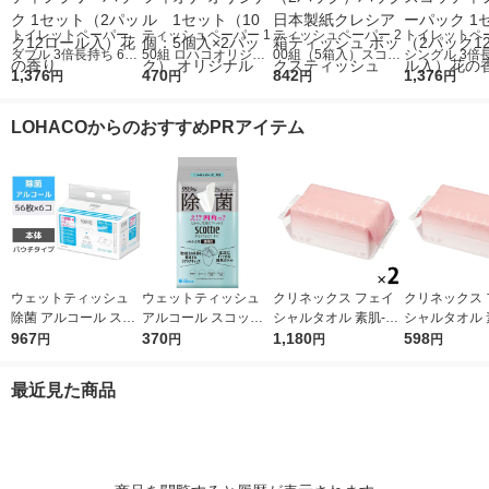
トイレットペーパー
ティッシュペーパー 1
ティッシュペーパー 2
トイレットペ
ダブル 3倍長持ち 6ロ
50組 ロハコオリジナ
00組（5箱入）スコッ
シングル 3倍長
ール 75m 再生紙配合
1,376
ルソフトパックティッ
470
ティティシュー 1セッ
842
ロール 150m
1,376
円
円
円
円
スコッティフラワーパ
シュ フィオナ オリジ
ト（2パック）パック
配合 スコッテ
ック 1セット（2パッ
ナル 1セット（10
日本製紙クレシア 箱
ワーパック 1
LOHACOからのおすすめPRアイテム
ク12ロール入）花の
個：5個入×2パック）
ティッシュ ボックス
（2パック12
香り
オリジナル
ティッシュ
入）花の香り
ウェットティッシュ
ウェットティッシュ
クリネックス フェイ
クリネックス 
除菌 アルコール スコ
アルコール スコッテ
シャルタオル 素肌-SU
シャルタオル 
ッティ ウェットティ
967
ィ パーフェクトフィ
370
HADA 100枚入 2個 日
1,180
HADA 100枚
598
円
円
円
円
シュー 1パック（56枚
ット 99.9%除菌 詰め
本製紙クレシア 限定
紙クレシア 限
入×6）日本製紙クレ
替え 100枚入 1個 日
（イチオシ） 限定
最近見た商品
シア
本製紙クレシア