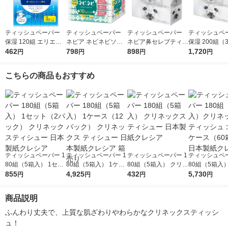
ティッシュペーパー
ティッシュペーパー
ティッシュペーパー
ティッシュペ
保湿 120組 エリエー
ネピア ネピネピソフ
ネピア鼻セレブティッ
保湿 200組（
ル +Water ソフトパッ
462
トパックティシュ150
798
シュ 1パック（3箱
898
1セット（2パ
1,720
円
円
円
円
クティッシュー 1パッ
組10個パック 王子ネ
入）王子ネピア
鼻セレブティシ
ク（5個入）大王製紙
ピア
子ネピア
こちらの商品もおすすめ
ティッシュペーパー 1
ティッシュペーパー 1
ティッシュペーパー 1
ティッシュペー
80組（5箱入） 1セッ
80組（5箱入） 1ケー
80組（5箱入） クリネ
80組（5箱入
ト（2パック） クリネ
855
ス（12パック） クリ
4,925
ックスティシュー 日
432
ックスティッシ
5,730
円
円
円
円
ックスティシュー 日
ネックス ティシュー
本製紙クレシア
欧 1ケース（
本製紙クレシア
日本製紙クレシア 箱
日本製紙クレ
商品説明
売り
ふんわり丈夫で、上質な肌ざわりやわらかなクリネックスティッシ
ュ！