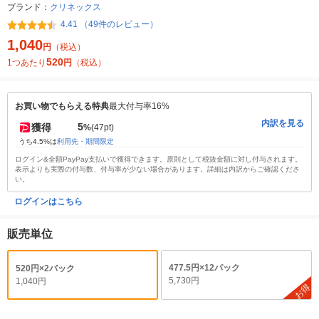
ブランド：
クリネックス
4.41 （49件のレビュー）
1,040
円
（税込）
520
1つあたり
円
（税込）
お買い物でもらえる特典
最大付与率16%
内訳を見る
5
獲得
%
(47pt)
うち4.5%は
利用先・期間限定
ログイン&全額PayPay支払いで獲得できます。原則として税抜金額に対し付与されます。
表示よりも実際の付与数、付与率が少ない場合があります。詳細は内訳からご確認くださ
い。
ログインはこちら
販売単位
477.5円×12パック
520円×2パック
5,730円
1,040円
お得