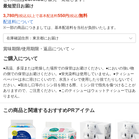
最短翌日お届け
3,780
550
無料
円
(税込)以上で基本配送料
円
(税込)
配送料について
※
一部の商品につきましては、基本配送料を当社が負担いたします。
在庫確認住所：東京都にお届け
賞味期限/使用期限・返品について
ご購入について
●高温、多湿または乾燥した場所での保管はお避けください。●においの強い物
の側での保管はお避けください。●蛍光染料は使用していません。●ティシュー
ペーパーは水に溶けにくいので、水洗トイレで使用したり捨てたりしないでく
ださい。●取出し口等のミシン目を開ける際、ミシン目で指先を傷つけることが
ありますので、ご注意ください。●このティシューはウェットティシューではあ
りません。
この商品と関連するおすすめPRアイテム