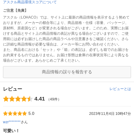
アスクル商品環境スコアについて
ご注意【免責】
アスクル（LOHACO）では、サイト上に最新の商品情報を表示するよう努めて
おりますが、メーカーの都合等により、商品規格・仕様（容量、パッケージ、
原材料、原産国など）が変更される場合がございます。このため、実際にお届
けする商品とサイト上の商品情報の表記が異なる場合がございますので、ご使
用前には必ずお届けした商品の商品ラベルや注意書きをご確認ください。さら
に詳細な商品情報が必要な場合は、メーカー等にお問い合わせください。
また、商品名における「セット」や「箱」の表記は、必ずしも箱でのお届けを
お約束するものではありません。お届け形態は倉庫の在庫状況等により異なる
場合がございます。あらかじめご了承ください。
商品情報の誤りを報告する
レビュー
レビューとは
4.41
（49件）
5.0
2023年11月4日 10時47分
wzr********
さん
可愛い！