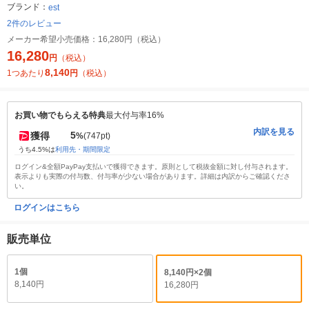
ブランド：
est
2件のレビュー
メーカー希望小売価格：
16,280円（税込）
16,280
円
（税込）
8,140
1つあたり
円
（税込）
お買い物でもらえる特典
最大付与率16%
内訳を見る
5
獲得
%
(747pt)
うち4.5%は
利用先・期間限定
ログイン&全額PayPay支払いで獲得できます。原則として税抜金額に対し付与されます。
表示よりも実際の付与数、付与率が少ない場合があります。詳細は内訳からご確認くださ
い。
ログインはこちら
販売単位
1個
8,140円×2個
8,140円
16,280円