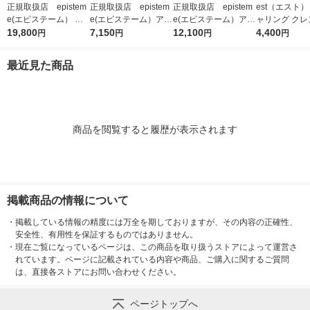
正規取扱店 epistem
正規取扱店 epistem
正規取扱店 epistem
est（エスト）
e(エピステーム） ス
e(エピステーム）アイ
e(エピステーム）アイ
ャリング クレ
テムサイエンスアイ 1
19,800
パーフェクトショット
7,150
パーフェクトショット
12,100
グセラム 180m
4,400
円
円
円
円
8g アイクリーム
b 9g アイクリーム
b 18g アイクリーム
最近見た商品
商品を閲覧すると履歴が表示されます
掲載商品の情報について
・
掲載している情報の精度には万全を期しておりますが、その内容の正確性、
安全性、有用性を保証するものではありません。
・
現在ご覧になっているページは、この商品を取り扱うストアによって運営さ
れています。ページに記載されている内容や商品、ご購入に関するご質問
は、直接各ストアにお問い合わせください。
ページトップへ