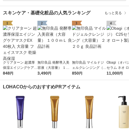
スキンケア・基礎化粧品の人気ランキング
もっと見る
1
2
3
4
クリアターン 超濃厚
無印良品 発酵導入美
無印良品 マイルドジ
Obagi（オバジ
保湿エイジングケアマ
容液（大容量） １０
ェルクレンジング（大
セラム ネオ 
スクEX 40枚入 大容量
848
０ｍＬ 良品計画
3,490
容量） ２２０ｇ 良品
850
薬
11,000
円
円
円
円
フェイスマスク 乾燥
計画
高保湿
LOHACOからのおすすめPRアイテム