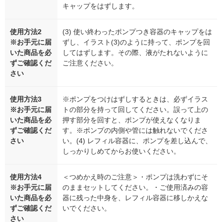
キャップをはずします。
使用方法2
(3) 使い終わったポンプつき容器のキャップをは
※お手元に届
ずし、イラスト(3)のように持って、ポンプを回
いた商品を必
してはずします。その際、液がたれないように
ずご確認くだ
ご注意ください。
さい
使用方法3
※ポンプをつけはずしするときは、必ずイラス
※お手元に届
トの部分を持って回してください。誤って上の
いた商品を必
押す部分を回すと、ポンプが使えなくなりま
ずご確認くだ
す。※ポンプの内側や管には触れないでくださ
さい
い。(4) レフィル容器に、ポンプを差し込んで、
しっかりしめてからお使いください。
使用方法4
＜つめかえ時のご注意＞・ポンプは洗わずにそ
※お手元に届
のままセットしてください。・ご使用済みの容
いた商品を必
器に残った中身を、レフィル容器に移しかえな
ずご確認くだ
いでください。
さい