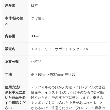
原産国
日本
本体/詰め替
つけ替え
え
内容量
30ml
販売名
エスト リフトサポートエッセンスa
薬事分類
化粧品
寸法
高さ98mm×幅37mm×奥行38mm
使用方法1
＜レフィルのつけかえ方法＞(1) レフィルの容器
※お手元に届
底面を、イラスト(1)のように手のひらで2〜3回
いた商品を必
軽くたたき、中の液を下に落とします。※その
ずご確認くだ
ままポンプを差し込むと中身があふれ出ること
さい
があるのでご注意ください。(2) レフィル容器の