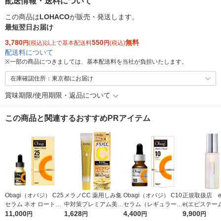
配送情報・送料について
この商品は
LOHACO
が販売・発送します。
最短翌日お届け
3,780
550
無料
円
(税込)以上で基本配送料
円
(税込)
配送料について
※
一部の商品につきましては、基本配送料を当社が負担いたします。
在庫確認住所：東京都にお届け
賞味期限/使用期限・返品について
この商品と関連するおすすめPRアイテム
Obagi（オバジ） C25
メラノCC 薬用しみ集
Obagi（オバジ） C10
正規取扱店 ep
セラム ネオ ロート製
中対策プレミアム美容
セラム（レギュラー）
e(エピステー
薬
11,000
液 20ml ロート製薬
1,628
ロート製薬
4,400
ュートラルク
9,900
円
円
円
円