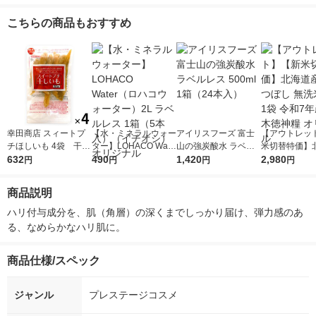
ム 50ml
こちらの商品もおすすめ
幸田商店 スィートプ
【水・ミネラルウォー
アイリスフーズ 富士
【アウトレッ
チほしいも 4袋 干し
ター】LOHACO Wate
山の強炭酸水 ラベル
米切替特価】
芋 干しいも おや
632
r（ロハコウォータ
490
レス 500ml 1箱（24
1,420
ななつぼし 無洗
2,980
円
円
円
円
つ お菓子
ー）2L ラベルレス 1
本入）
g 1袋 令和7年
箱（5本入）（イチオ
徳神糧 オリジ
商品説明
シ） オリジナル
ハリ付与成分を、肌（角層）の深くまでしっかり届け、弾力感のあ
る、なめらかなハリ肌に。
商品仕様/スペック
ジャンル
プレステージコスメ