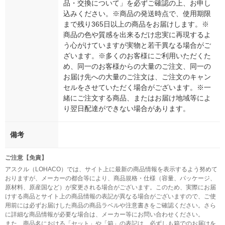
品・交換について」を必ずご確認の上、お申し
込みください。※商品の発送時点で、使用期限
まで残り365日以上の商品をお届けします。※
商品の色や質感を出来るだけ忠実に再現するよ
う心がけていますが実物と若干異なる場合がご
ざいます。※多くのお客様にご利用いただくた
め、同一のお客様からの大量のご注文、同一の
お届け先への大量のご注文は、ご注文のキャン
セルをさせていただく場合がございます。※一
緒にご注文する商品、またはお届け地域等によ
り翌日配達ができない場合があります。
備考
ご注意【免責】
アスクル（LOHACO）では、サイト上に最新の商品情報を表示するよう努めて
おりますが、メーカーの都合等により、商品規格・仕様（容量、パッケージ、
原材料、原産国など）が変更される場合がございます。このため、実際にお届
けする商品とサイト上の商品情報の表記が異なる場合がございますので、ご使
用前には必ずお届けした商品の商品ラベルや注意書きをご確認ください。さら
に詳細な商品情報が必要な場合は、メーカー等にお問い合わせください。
また、商品名における「セット」や「箱」の表記は、必ずしも箱でのお届けを