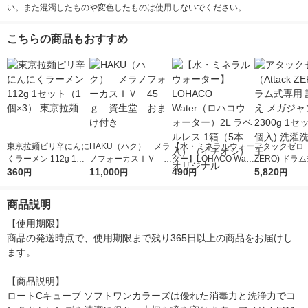
い。また混濁したものや変色したものは使用しないでください。
こちらの商品もおすすめ
東京拉麺ピリ辛にんに
HAKU（ハク） メラ
【水・ミネラルウォー
アタックゼロ（A
くラーメン 112g 1セ
ノフォーカスＩＶ 4
ター】LOHACO Wate
ZERO) ドラ
ット（1個×3） 東京拉
360
5ｇ 資生堂 おまけ
11,000
r（ロハコウォータ
490
詰め替え メガ
5,820
円
円
円
円
麺
付き
ー）2L ラベルレス 1
ボ 2300g 1
箱（5本入）（イチオ
個入) 洗濯洗剤
商品説明
シ） オリジナル
【使用期限】

商品の発送時点で、使用期限まで残り365日以上の商品をお届けし
ます。

【商品説明】

ロートCキューブ ソフトワンカラーズは優れた消毒力と洗浄力でコ