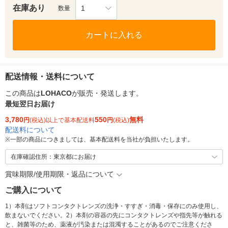
在庫あり
1
数量
カートに入れる
配送情報・送料について
この商品は
LOHACO
が販売・発送します。
最短翌日お届け
3,780
550
無料
円
(税込)以上で基本配送料
円
(税込)
配送料について
※
一部の商品につきましては、基本配送料を当社が負担いたします。
在庫確認住所：東京都にお届け
賞味期限/使用期限・返品について
ご購入について
1）本剤はソフトコンタクトレンズの洗浄・すすぎ・消毒・保存にのみ使用し、
飲まないでください。2）本剤の容器の先にコンタクトレンズや指先等が触れる
と、雑菌等のため、薬液が汚染または混濁することがあるのでご注意くださ