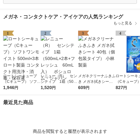
メガネ・コンタクトケア・アイケアの人気ランキング
もっと見る
1
2
3
4
ロートシーキューブ
レニュー（R） セン
メガネクリーナふきふ
ロートシーキ
（Cキューブ） ソフト
シティブ 1箱（500
き メガネ拭きシート
（Cキューブ） ソフ
ワンモイスト 500ml×
1,946
mL×2本+フレッシ
1,520
40包（個包装タイ
609
ワンモイストa
827
円
円
円
円
3本 ロート製薬 コン
ュ 60mL入） ボシ
プ） 小林製薬
00mL） コ
タクト用洗浄・消毒・
ュロム・ジャパン
洗浄・消毒・
最近見た商品
保存液
ロート製薬
商品を閲覧すると履歴が表示されます