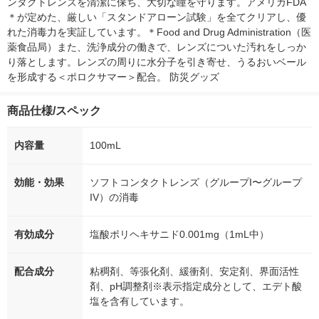
ンタクトレンズを清潔に保ち、大切な瞳を守ります。アメリカFDA
＊が定めた、厳しい「スタンドアローン試験」を全てクリアし、優
れた消毒力を実証しています。＊Food and Drug Administration（医
薬食品局）また、洗浄成分の働きで、レンズについた汚れをしっか
り落とします。レンズの周りに水分子を引き寄せ、うるおいベール
を形成する＜ポロクサマー＞配合。 防災グッズ
商品仕様/スペック
内容量
100mL
効能・効果
ソフトコンタクトレンズ（グループI〜グループ
IV）の消毒
有効成分
塩酸ポリヘキサニド0.001mg（1mL中）
配合成分
粘稠剤、等張化剤、緩衝剤、安定剤、界面活性
剤、pH調整剤※表示指定成分として、エデト酸
塩を含有しています。