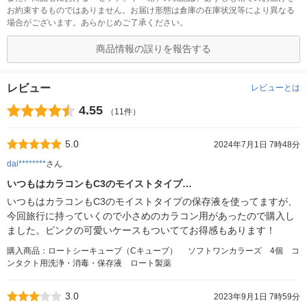
お約束するものではありません。お届け形態は倉庫の在庫状況等により異なる
場合がございます。あらかじめご了承ください。
商品情報の誤りを報告する
レビュー
レビューとは
4.55
（11件）
5.0
2024年7月1日 7時48分
dai********
さん
いつもはカラコンもC3のモイストタイプ…
いつもはカラコンもC3のモイストタイプの保存液を使ってますが、
今回旅行に持っていくので小さめのカラコン用があったので購入し
ました。ピンクの可愛いケースもついててお得感もあります！
購入商品：ロートシーキューブ（Cキューブ） ソフトワンカラーズ 4個 コ
ンタクト用洗浄・消毒・保存液 ロート製薬
3.0
2023年9月1日 7時59分