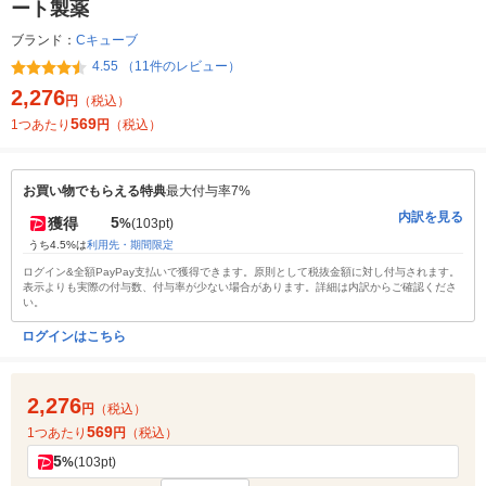
ート製薬
ブランド：
Cキューブ
4.55 （11件のレビュー）
2,276
円
（税込）
569
1つあたり
円
（税込）
お買い物でもらえる特典
最大付与率7%
内訳を見る
5
獲得
%
(103pt)
うち4.5%は
利用先・期間限定
ログイン&全額PayPay支払いで獲得できます。原則として税抜金額に対し付与されます。
表示よりも実際の付与数、付与率が少ない場合があります。詳細は内訳からご確認くださ
い。
ログインはこちら
2,276
円
（税込）
569
1つあたり
円
（税込）
5
%
(103pt)