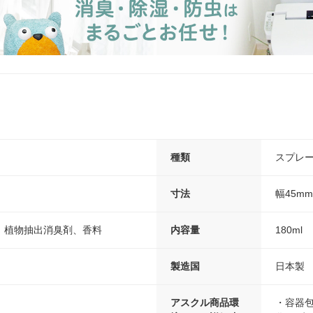
種類
スプレ
寸法
幅45m
、植物抽出消臭剤、香料
内容量
180ml
製造国
日本製
アスクル商品環
・容器包