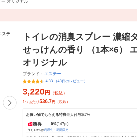
テー オリジナル
トイレの消臭スプレー 濃縮
せっけんの香り （1本×6） 
オリジナル
エステー
ブランド：
4.33 （43件のレビュー）
3,220
円
（税込）
536.7
1つあたり
円
（税込）
お買い物でもらえる特典
最大付与率7%
5
獲得
%
(147pt)
うち4.5%は
利用先・期間限定