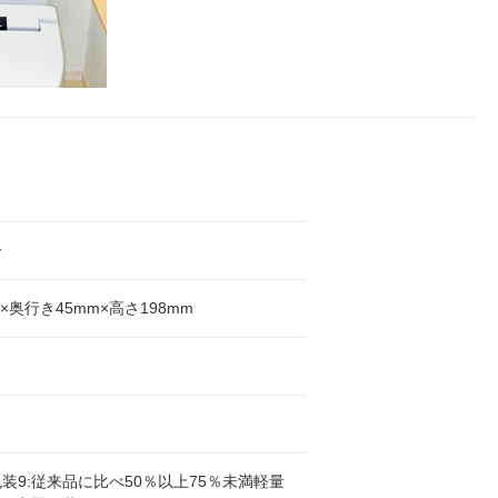
ー
m×奥行き45mm×高さ198mm
装9:従来品に比べ50％以上75％未満軽量