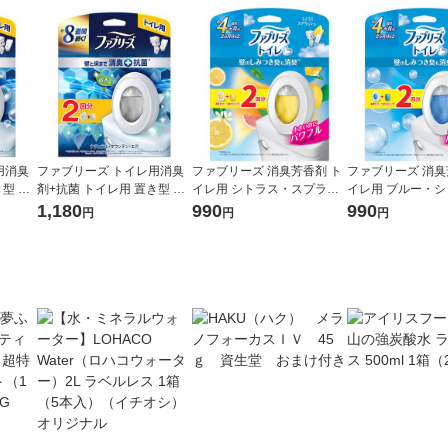
用消臭
ファブリーズ トイレ用消臭
ファブリーズ 消臭芳香剤 ト
ファブリーズ 消臭
き型 ウ
剤+抗菌 トイレ用 置き型 ナ
イレ用 シトラス・スプラッ
イレ用 ブルー・シ
・シャ
チュラル・マウンテン・エ
シュ 1パック（本体ケース
パック（本体ケー
1,180
990
990
円
円
円
詰替1
ア 1パック（本体+詰替1
+詰替2個） P＆G
個） P＆G
個） P＆G