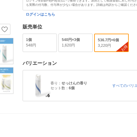
ログイン&全額PayPay支払いで獲得できます。原則として税抜金額に対し付与
も実際の付与数、付与率が少ない場合があります。詳細は内訳からご確認くださ
ログインはこちら
販売単位
1個
540円×3個
536.7円×6個
548円
1,620円
3,220円
お得
バリエーション
香り：
せっけんの香り
すべてのバリ
セット数：
6個