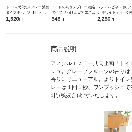
トイレの消臭スプレー 濃縮
トイレの消臭スプレー 濃縮
レノアハピネス 夢ふ
タイプ せっけん 1セット（1
タイプ せっけん 1本 エステ
チ ホワイトティーの香
本×3） エステー オリジナル
ー オリジナル
め替え 超特大 1285m
1,620
548
2,280
円
円
円
ット（1個×2） 柔軟剤
商品説明
アスクルエステー共同企画「トイ
シュ。グレープフルーツの香りは
香りにリニューアル。よりトイレ
レーは１回１秒、ワンプッシュで
1円(税抜き)寄付いたします。