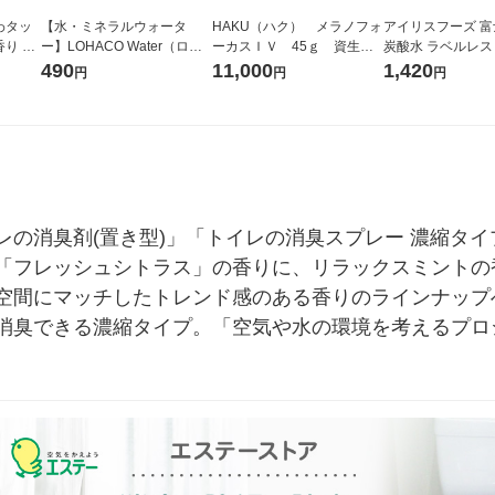
わタッ
【水・ミネラルウォータ
HAKU（ハク） メラノフォ
アイリスフーズ 
り 詰
ー】LOHACO Water（ロハ
ーカスＩＶ 45ｇ 資生
炭酸水 ラベルレス 5
L 1セ
コウォーター）2L ラベルレ
堂 おまけ付き
箱（24本入）
490
11,000
1,420
円
円
円
 P＆G
ス 1箱（5本入）（イチオ
シ） オリジナル
レの消臭剤(置き型)」「トイレの消臭スプレー 濃縮タ
「フレッシュシトラス」の香りに、リラックスミントの
空間にマッチしたトレンド感のある香りのラインナップ
消臭できる濃縮タイプ。「空気や水の環境を考えるプロ