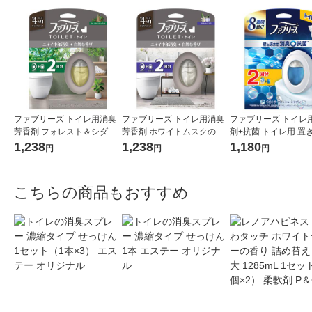
ファブリーズ トイレ用消臭
ファブリーズ トイレ用消臭
ファブリーズ トイレ
芳香剤 フォレスト＆シダー
芳香剤 ホワイトムスクの香
剤+抗菌 トイレ用 置
ウッドの香り 6.3mL 1パック
り 6.3mL 1パック（本体+詰
ルトラ・フレッシュ
1,238
1,238
1,180
円
円
円
（本体+詰替1個） P＆G
替1個） P＆G
ボン 1パック（本体+
個） P＆G
こちらの商品もおすすめ