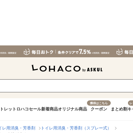
獲得はこちら
レ
トレット
ロハコセール
新着商品
オリジナル商品
クーポン
まとめ割
キ
イレ用消臭・芳香剤
トイレ用消臭・芳香剤（スプレー式）