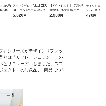
富士山の強
アタックゼロ（Attack ZER
【アウトレット】【新米切
ティッシュペーパ
00ml 1
O) ドラム式専用 詰め替え メ
替特価】北海道産ななつぼ
ロハコオリジナ
ガジャンボ 2300g 1セット
し 無洗米 5kg 1袋 令和7年産
ックティッシュ
5,820
2,980
470
円
円
円
（2個入) 洗濯洗剤 花王
米 木徳神糧 オリジナル
リジナル 1セ
5個入×2パック
ル
イプ」シリーズがデザインリフレッ
香りは「リフレッシュミント」の
へとリニューアルしました。スプ
ジェクト」の対象品、1商品につき