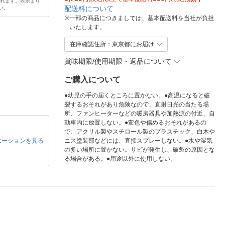
されます。表示より
配送料について
い。
※
一部の商品につきましては、基本配送料を当社が負担
いたします。
在庫確認住所：東京都にお届け
賞味期限/使用期限・返品について
ご購入について
●幼児の手の届くところに置かない。●高温になると破
裂するおそれがあり危険なので、直射日光の当たる場
所、ファンヒーターなどの暖房器具や加熱源の付近、自
動車内に放置しない。●変色や傷めるおそれがあるの
で、アクリル製やスチロール製のプラスチック、白木や
エーションを見る
ニス塗装部などには、直接スプレーしない。●水や湿気
の多い場所に置かない。サビが発生し、破裂の原因とな
る場合がある。●用途以外に使用しない。