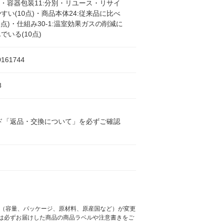
点)・容器包装11:分別・リユース・リサイ
すい(10点)・商品本体24:従来品に比べ
5点)・仕組み30-1:温室効果ガスの削減に
でいる(10点)
0161744
8
ド「返品・交換について」を必ずご確認
様（容量、パッケージ、原材料、原産国など）が変更
は必ずお届けした商品の商品ラベルや注意書きをご