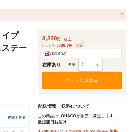
タイプ
3,220
円
（税込）
536.7
エステー
1つあたり
円
（税込）
5
%
(147pt)
在庫あり
1
数量
カートに入れる
配送情報・送料について
この商品は
LOHACO
が販売・発送します。
内訳を見る
最短翌日お届け
3,780
550
無料
円
(税込)以上で基本配送料
円
(税込)