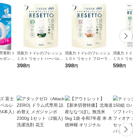
芳香剤 ト
消臭力 トイレのフレッシュ
消臭力 トイレのフレッシュ
消臭力 トイレ
ャボン 1
ミスト リセット ハーバルリ
ミスト リセット フローラル
ミスト リセッ
ス+詰替2
フレッシュ 詰め替え 50mL 1
ハグ 詰め替え 50mL 1個 エ
フレッシュ 本体 
398
398
598
円
円
円
個 エステー
ステー
プッシュ 1個 