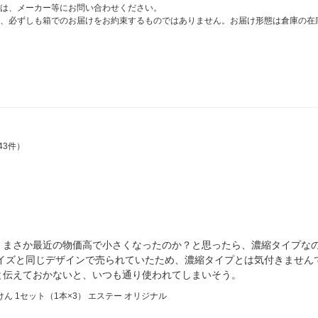
は、メーカー等にお問い合わせください。
、必ずしも箱でのお届けをお約束するものではありません。お届け形態は倉庫の在
43件）
！まさか最近の物価高で小さくなったのか？と思ったら、濃縮タイプな
サイズと同じデザインで売られていたため、濃縮タイプとは気付きません
と伝えておかないと、いつも通り使われてしまいそう。
ん 1セット（1本×3） エステー オリジナル