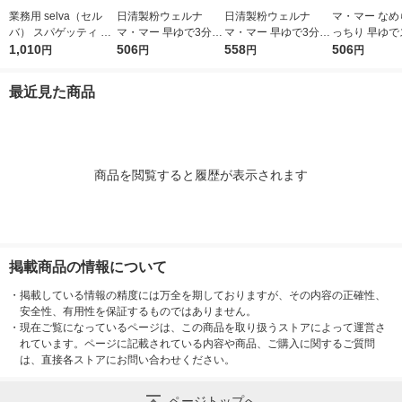
業務用 selva（セル
日清製粉ウェルナ
日清製粉ウェルナ
マ・マー なめ
バ） スパゲッティ 1.7
マ・マー 早ゆで3分ス
マ・マー 早ゆで3分ス
っちり 早ゆで
mm 1袋（3kg） ゆで
1,010
パゲティ2/3サイズ1.6
506
パゲティ 1.6mm チャ
558
ティ 2/3サイ
506
円
円
円
円
時間8分 朝日 パスタ
mm チャック付結束タ
ック付結束タイプ (50
ク付結束 400g
スパゲティ 大容量
イプ （400g） ×1個
0g) ×1個
清製粉ウェルナ
最近見た商品
タ
商品を閲覧すると履歴が表示されます
掲載商品の情報について
・
掲載している情報の精度には万全を期しておりますが、その内容の正確性、
安全性、有用性を保証するものではありません。
・
現在ご覧になっているページは、この商品を取り扱うストアによって運営さ
れています。ページに記載されている内容や商品、ご購入に関するご質問
は、直接各ストアにお問い合わせください。
ページトップへ