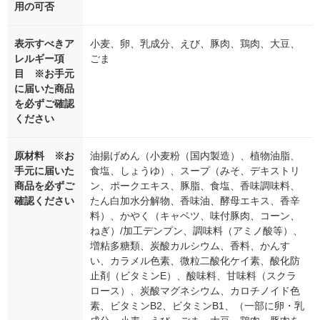
用の可否
表示すべきア
小麦、卵、乳成分、えび、豚肉、鶏肉、大豆、
レルギー項
ごま
目 ※お手元
に届いた商品
を必ずご確認
ください
原材料 ※お
油揚げめん（小麦粉（国内製造）、植物油脂、
手元に届いた
食塩、しょうゆ）、スープ（みそ、デキストリ
商品を必ずご
ン、ポークエキス、豚脂、食塩、香味調味料、
確認ください
たん白加水分解物、香味油、酵母エキス、香辛
料）、かやく（キャベツ、味付豚肉、コーン、
ねぎ）/加工デンプン、調味料（アミノ酸等）、
増粘多糖類、炭酸カルシウム、香料、かんす
い、カラメル色素、微粒二酸化ケイ素、酸化防
止剤（ビタミンE）、酸味料、甘味料（スクラ
ロース）、炭酸マグネシウム、カロチノイド色
素、ビタミンB2、ビタミンB1、（一部に卵・乳