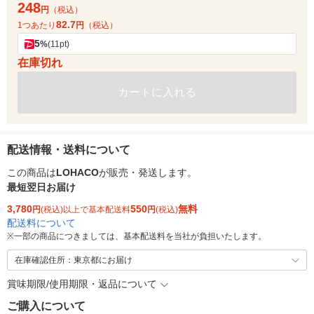
248
円
（税込）
82.7
1つあたり
円
（税込）
5
%
(11pt)
在庫切れ
カートに入れる
配送情報・送料について
この商品は
LOHACO
が販売・発送します。
最短翌日お届け
3,780
550
無料
円
(税込)以上で基本配送料
円
(税込)
配送料について
※
一部の商品につきましては、基本配送料を当社が負担いたします。
在庫確認住所：東京都にお届け
賞味期限/使用期限・返品について
ご購入について