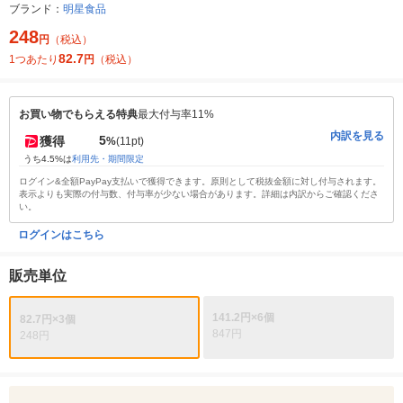
ブランド：
明星食品
248
円
（税込）
82.7
1つあたり
円
（税込）
お買い物でもらえる特典
最大付与率11%
内訳を見る
5
獲得
%
(11pt)
うち4.5%は
利用先・期間限定
ログイン&全額PayPay支払いで獲得できます。原則として税抜金額に対し付与されます。
表示よりも実際の付与数、付与率が少ない場合があります。詳細は内訳からご確認くださ
い。
ログインはこちら
販売単位
141.2円×6個
82.7円×3個
847円
248円