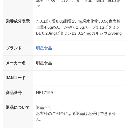
成分・小麦・えび・ごま・大豆・鶏肉・豚肉を
含
栄養成分表示
たんぱく質8.0g脂質13.4g炭水化物38.5g食塩相
当量4.6gめん・かやく1.5gスープ3.1gビタミン
B1 0.20mgビタミンB2 0.24mgカルシウム96mg
ブランド
明星食品
メーカー名
明星食品
JANコード
商品番号
NE17199
返品について
返品不可
お客様のご都合による返品はお受けできませ
ん。