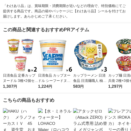
「わけあり品」は、賞味期限・消費期限が近いなどの理由で、特別価格にてご
提供する商品です。商品の箱やパッケージに【わけあり品】シールを付けてお
届けします。あらかじめご了承ください。
この商品と関連するおすすめPRアイテム
日清食品 定番カップ
日清食品 カップヌー
カップラーメン 日清
カップ麺 日清
ヌードル 3種×2個セッ
ドル シーフードヌー
食品 日清麺職人 柚子
兵衛 2種×3
ト カップ麺 カップラ
1,307
ドル カップ麺 カップ
1,224
しお ノンフライめん
583
西日本 日清食
1,297
円
円
円
円
ーメン 詰め合わせア
ラーメン 1セット（6
インスタントカップ麺
ん そば
ソート
食）
3個
こちらの商品もおすすめ