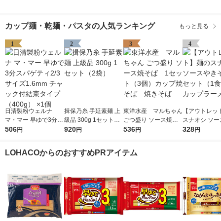
カップ麺・乾麺・パスタの人気ランキング
もっと見る
1
2
3
4
日清製粉ウェルナ
揖保乃糸 手延素麺 上
東洋水産 マルちゃん
【アウトレッ
マ・マー 早ゆで3分ス
級品 300g 1セット（2
ごつ盛り ソース焼そ
スナオシ ソー
パゲティ2/3サイズ1.6
506
袋）
920
ば 1セット（3個）
536
そば 1セット
328
円
円
円
円
mm チャック付結束タ
カップ焼そば 焼きそ
3） カップラ
イプ （400g） ×1個
ば
LOHACOからのおすすめPRアイテム