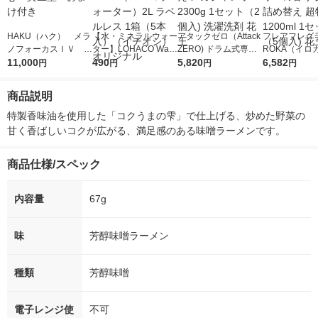
HAKU（ハク） メラ
【水・ミネラルウォー
アタックゼロ（Attack
フレアフレグラ
ノフォーカスＩＶ 4
ター】LOHACO Wate
ZERO) ドラム式専用
ROKA（イロ
5ｇ 資生堂 おまけ
11,000
r（ロハコウォータ
490
詰め替え メガジャン
5,820
イキッドリリ
6,582
円
円
円
円
付き
ー）2L ラベルレス 1
ボ 2300g 1セット（2
柔軟剤 詰め替
箱（5本入）（イチオ
個入) 洗濯洗剤 花王
大 1200ml 
商品説明
シ） オリジナル
（5個入) 花王
特製香味油を使用した「コクうまの雫」で仕上げる、炒めた野菜の
甘く香ばしいコクが広がる、満足感のある味噌ラーメンです。
商品仕様/スペック
内容量
67g
味
芳醇味噌ラーメン
種類
芳醇味噌
電子レンジ使
不可