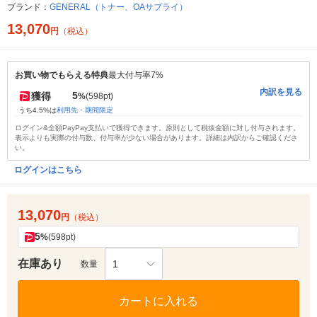
ブランド：
GENERAL（トナー、OAサプライ）
13,070
円
（税込）
お買い物でもらえる特典
最大付与率7%
内訳を見る
5
獲得
%
(598pt)
うち4.5%は
利用先・期間限定
ログイン&全額PayPay支払いで獲得できます。原則として税抜金額に対し付与されます。
表示よりも実際の付与数、付与率が少ない場合があります。詳細は内訳からご確認くださ
い。
ログインはこちら
13,070
円
（税込）
5
%
(598pt)
在庫あり
1
数量
カートに入れる