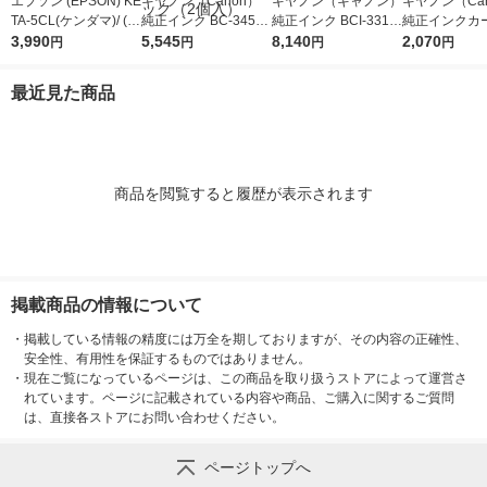
エプソン (EPSON) KE
キヤノン（Canon）
キヤノン（キャノン）
キヤノン（Ca
TA-5CL(ケンダマ)/ (タ
純正インク BC-345XL
純正インク BCI-331+
純正インクカ
ケトンボ) 純正インク
3,990
+BC-346XL （ブラッ
5,545
330/6MP BK/C/M/Y/G
8,140
ジ BCI-381X
2,070
円
円
円
円
ボトル 5色パック
ク+3色カラー） 大容
Y/BK(顔料) 1箱
ン 大容量 1個
量 1パック（2個入）
最近見た商品
商品を閲覧すると履歴が表示されます
掲載商品の情報について
・
掲載している情報の精度には万全を期しておりますが、その内容の正確性、
安全性、有用性を保証するものではありません。
・
現在ご覧になっているページは、この商品を取り扱うストアによって運営さ
れています。ページに記載されている内容や商品、ご購入に関するご質問
は、直接各ストアにお問い合わせください。
ページトップへ