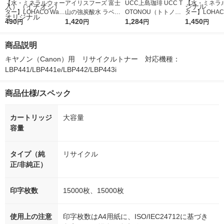
【水・ミネラルウォー
アイリスフーズ 富士
UCC上島珈琲 UCC T
【水・ミネラ
ター】LOHACO Wate
山の強炭酸水 ラベル
OTONOU（トトノ
ター】LOHACO
r（ロハコウォータ
490
レス 500ml 1箱（24
1,420
ウ） by BLACK無糖 5
1,284
r 410ml 1箱
1,450
円
円
円
円
ー）2L ラベルレス 1
本入）
00ml 1セット（6本）
入）ラベルレ
箱（5本入）（イチオ
オシ） オリジ
商品説明
シ） オリジナル
キヤノン（Canon）用　リサイクルトナー　対応機種：
LBP441/LBP441e/LBP442/LBP443i
商品仕様/スペック
カートリッジ
大容量
容量
タイプ（純
リサイクル
正/非純正）
印字枚数
15000枚、15000枚
使用上の注意
印字枚数はA4用紙に、ISO/IEC24712に基づき