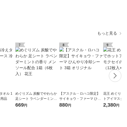
もっと見る
7
8
9
タオル 1
めぐりズム 炭酸でやわらか
【アスクル・ロハコ限定】
花王 めぐりズ
却用品
足シート ラベンダーミント
サイキョウ・ファーマ ひん
トアイマスクキ
の香り メンソール配合 1箱
やり冷却シート 3箱 オリジ
の香り 1セット
669
880
2,380
円
円
円
（6枚入） 花王
ナル
箱）