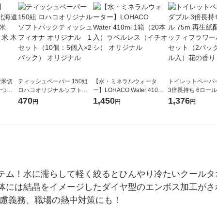
新米切
ティッシュペーパー 150組
【水・ミネラルウォータ
トイレットペーパ
なつぼ
ロハコオリジナルソフトパ
ー】LOHACO Water 410ml
3倍長持ち 6ロール 75m 再
令和7年産
ックティッシュ フィオナ オ
1箱（20本入）ラベルレス
紙配合 スコッテ
470
1,450
1,376
円
円
円
ル
リジナル 1セット（10個：
（イチオシ） オリジナル
パック 1セット（2
5個入×2パック） オリジナ
ロール入）花の香
ル
テム！水に濡らして軽く絞るとひんやり冷たいクールタ
体には結晶をイメージしたダイヤ型のエンボス加工がさ
配慮義務、職場の熱中対策にも！