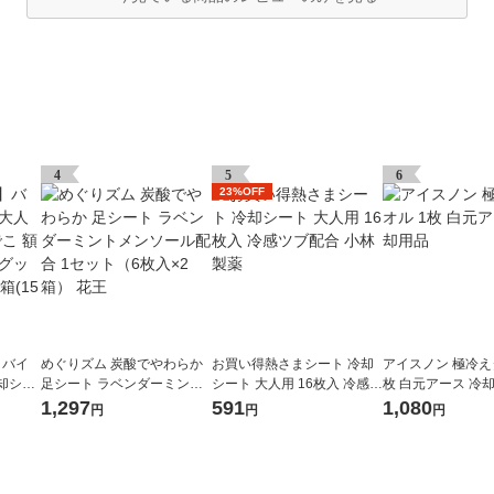
4
5
6
23%OFF
イバイ
めぐりズム 炭酸でやわらか
お買い得熱さまシート 冷却
アイスノン 極冷え
却シー
足シート ラベンダーミント
シート 大人用 16枚入 冷感ツ
枚 白元アース 冷
 ひん
メンソール配合 1セット（6
ブ配合 小林製薬
1,297
591
1,080
円
円
円
製薬 1
枚入×2箱） 花王