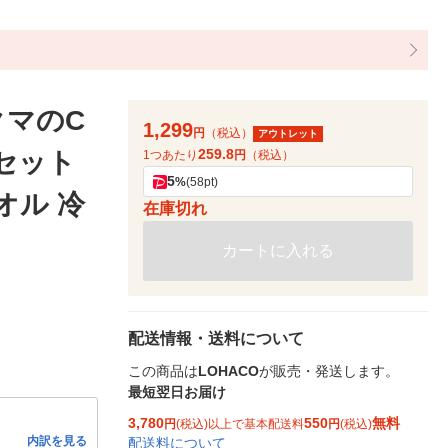
クマのC
1,299
円
（税込）
アウトレット
259.8
1セット
1つあたり
円
（税込）
5
%
(58pt)
オル 冷
在庫切れ
カートに入れる
配送情報・送料について
この商品は
LOHACO
が販売・発送します。
最短翌日お届け
3,780
550
無料
円
(税込)以上で基本配送料
円
(税込)
内訳を見る
配送料について