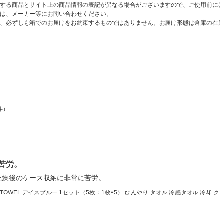
する商品とサイト上の商品情報の表記が異なる場合がございますので、ご使用前に
は、メーカー等にお問い合わせください。
、必ずしも箱でのお届けをお約束するものではありません。お届け形態は倉庫の在
件）
苦労。
乾燥後のケース収納に非常に苦労。
WEL アイスブルー 1セット（5枚：1枚×5） ひんやり タオル 冷感タオル 冷却 