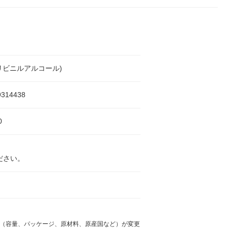
ポリビニルアルコール)
9314438
0
ださい。
様（容量、パッケージ、原材料、原産国など）が変更