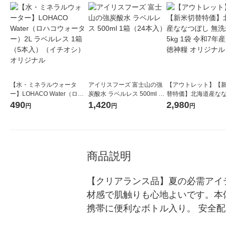
【水・ミネラルウォータ
アイリスフーズ 富士山の強
【アウトレット】【
ー】LOHACO Water（ロハ
炭酸水 ラベルレス 500ml 1
替特価】北海道産な
コウォーター）2L ラベルレ
箱（24本入）
し 無洗米 5kg 1袋 
490
1,420
2,980
円
円
円
ス 1箱（5本入）（イチオ
米 木徳神糧 オリジナ
シ） オリジナル
商品説明
【クリアランス品】夏の必需アイ
材感で肌触りも心地よいです。本
携帯に便利なボトル入り。 安全