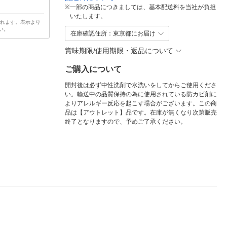
※
一部の商品につきましては、基本配送料を当社が負担
いたします。
されます。表示より
い。
在庫確認住所：東京都にお届け
賞味期限/使用期限・返品について
ご購入について
開封後は必ず中性洗剤で水洗いをしてからご使用くださ
い。輸送中の品質保持の為に使用されている防カビ剤に
よりアレルギー反応を起こす場合がございます。この商
品は【アウトレット】品です。在庫が無くなり次第販売
終了となりますので、予めご了承ください。