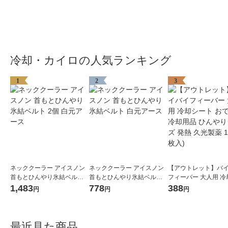
冷却・カイロの人気ランキング
1
2
3
ネッククーラー アイスノン
ネッククーラー アイスノン
【アウトレット】バ
首もとひんやり氷結ベルト 2
首もとひんやり氷結ベルト
フィーバー 大人用 冷
個 白元アース
白元アース
ト おでこ 額 冷却用品
1,483
778
388
円
円
円
やりグッズ 発熱 久光
箱(15枚入)
最近見た商品