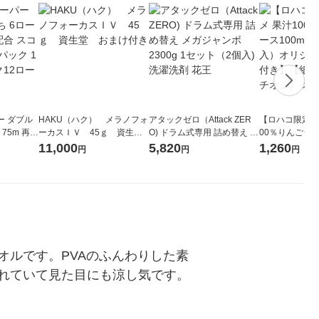
ー ダブル
HAKU（ハク） メラノフォ
アタックゼロ（Attack ZER
【ロハコ限定】
生
ーカスＩＶ 45ｇ 資生
O) ドラム式専用 詰め替え メ
00％りんごジュー
ィフラワー
堂 おまけ付き
ガジャンボ 2300g 1セット
箱（18本入）
11,000
5,820
1,260
円
円
円
パック12
（2個入) 洗濯洗剤 花王
【クイズ付き】
り
ク】（イチオシ
ル
オルです。PVAのふんわりした素
れていて見た目にも涼し気です。