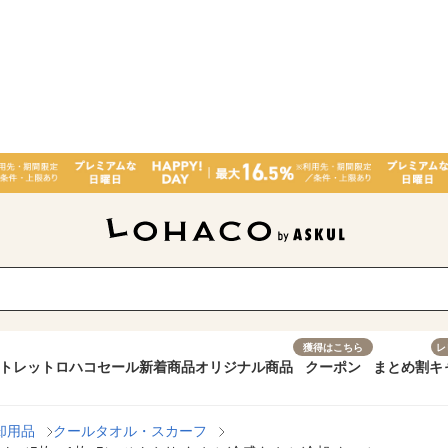
獲得はこちら
レ
トレット
ロハコセール
新着商品
オリジナル商品
クーポン
まとめ割
キ
却用品
クールタオル・スカーフ