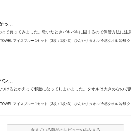
かっ…
たので買ってみました。乾いたときパキパキに固まるので保管方法に注
WEL アイスブルー 1セット（3枚：1枚×3） ひんやり タオル 冷感タオル 冷却 
バン…
につけるとかえって邪魔になってしまいました。タオルは大きめなので
WEL アイスブルー 1セット（3枚：1枚×3） ひんやり タオル 冷感タオル 冷却 
今見ている商品のレビューのみを見る