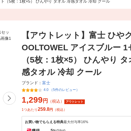
ト（5枚：1枚×5） ひんやり タオル 冷感タオル 冷却 クール
【アウトレット】富士 ひや
OOLTOWEL アイスブルー 
（5枚：1枚×5） ひんやり タ
感タオル 冷却 クール
富士
ブランド：
4.0 （5件のレビュー）
1,299
円
（税込）
アウトレット
259.8
1つあたり
円
（税込）
お買い物でもらえる特典
最大付与率16%
5
獲得
%
(58pt)