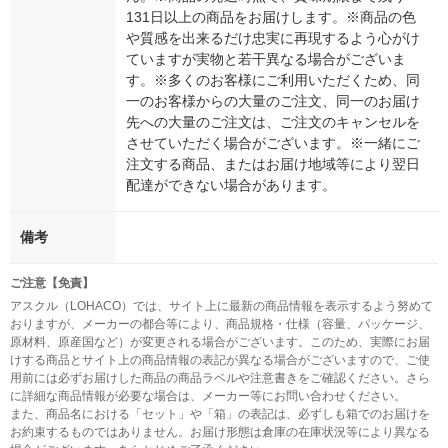
131日以上の商品をお届けします。※商品の色
や質感を出来るだけ忠実に再現するよう心がけ
ていますが実物と若干異なる場合がございま
す。※多くのお客様にご利用いただくため、同
一のお客様からの大量のご注文、同一のお届け
先への大量のご注文は、ご注文のキャンセルを
させていただく場合がございます。※一緒にご
注文する商品、またはお届け地域等により翌日
配達ができない場合があります。
備考
ご注意【免責】
アスクル（LOHACO）では、サイト上に最新の商品情報を表示するよう努めて
おりますが、メーカーの都合等により、商品規格・仕様（容量、パッケージ、
原材料、原産国など）が変更される場合がございます。このため、実際にお届
けする商品とサイト上の商品情報の表記が異なる場合がございますので、ご使
用前には必ずお届けした商品の商品ラベルや注意書きをご確認ください。さら
に詳細な商品情報が必要な場合は、メーカー等にお問い合わせください。
また、商品名における「セット」や「箱」の表記は、必ずしも箱でのお届けを
お約束するものではありません。お届け形態は倉庫の在庫状況等により異なる