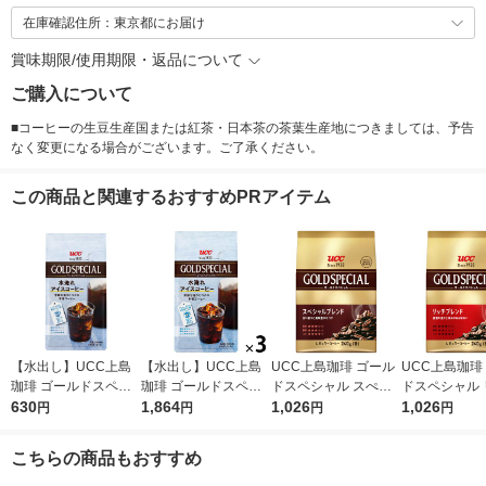
在庫確認住所：東京都にお届け
賞味期限/使用期限・返品について
ご購入について
■コーヒーの生豆生産国または紅茶・日本茶の茶葉生産地につきましては、予告
なく変更になる場合がございます。ご了承ください。
この商品と関連するおすすめPRアイテム
【水出し】UCC上島
【水出し】UCC上島
UCC上島珈琲 ゴール
UCC上島珈琲
珈琲 ゴールドスペシ
珈琲 ゴールドスペシ
ドスペシャル スぺシ
ドスペシャル 
ャル 水淹れアイスコ
630
ャル 水淹れアイスコ
1,864
ャルブレンド SAP 1
1,026
ブレンド SAP
1,026
円
円
円
円
ーヒー 1袋（4バッグ
ーヒー 1セット（12バ
袋（240g） コーヒー
40g） コーヒ
入）
ッグ：4バッグ入×3
粉
こちらの商品もおすすめ
袋）