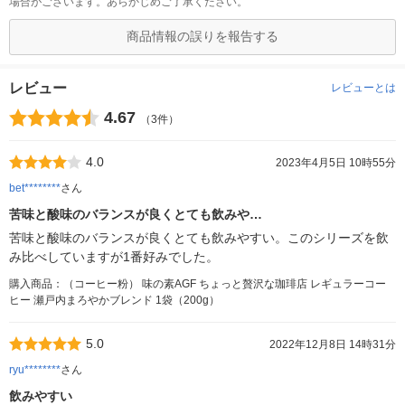
場合がございます。あらかじめご了承ください。
商品情報の誤りを報告する
レビュー
レビューとは
4.67
（3件）
4.0
2023年4月5日 10時55分
bet********
さん
苦味と酸味のバランスが良くとても飲みや…
苦味と酸味のバランスが良くとても飲みやすい。このシリーズを飲
み比べしていますが1番好みでした。
購入商品：（コーヒー粉） 味の素AGF ちょっと贅沢な珈琲店 レギュラーコー
ヒー 瀬戸内まろやかブレンド 1袋（200g）
5.0
2022年12月8日 14時31分
ryu********
さん
飲みやすい