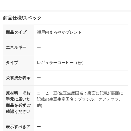
商品仕様/スペック
商品タイプ
瀬戸内まろやかブレンド
エネルギー
ー
タイプ
レギュラーコーヒー（粉）
栄養成分表示
ー
原材料 ※お
コーヒー豆(生豆生産国名：裏面に記載)(裏面に
手元に届いた
記載の生豆生産国名：ブラジル、グアテマラ、
商品を必ずご
他)
確認ください
表示すべきア
ー