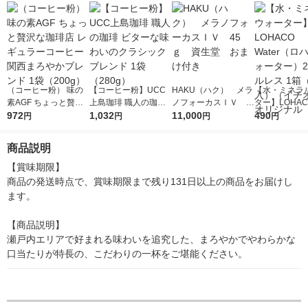
（コーヒー粉） 味の
【コーヒー粉】UCC
HAKU（ハク） メラ
【水・ミネラ
素AGF ちょっと贅沢
上島珈琲 職人の珈琲
ノフォーカスＩＶ 4
ター】LOHACO
な珈琲店 レギュラー
972
ビターな味わいのクラ
1,032
5ｇ 資生堂 おまけ
11,000
r（ロハコウォ
490
円
円
円
円
コーヒー 関西まろや
シックブレンド 1袋
付き
ー）2L ラベル
かブレンド 1袋（200
（280g）
箱（5本入）
商品説明
g）
シ） オリジナ
【賞味期限】

商品の発送時点で、賞味期限まで残り131日以上の商品をお届けし
ます。

【商品説明】

瀬戸内エリアで好まれる味わいを追究した、まろやかでやわらかな
口当たりが特長の、こだわりの一杯をご堪能ください。