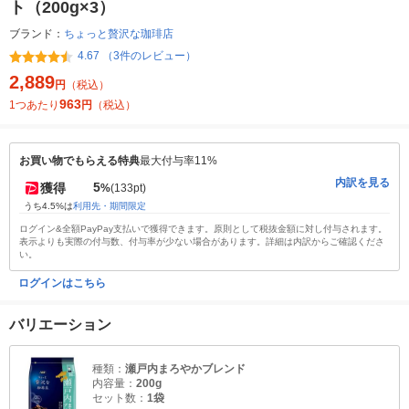
ト（200g×3）
ブランド：
ちょっと贅沢な珈琲店
4.67 （3件のレビュー）
2,889
円
（税込）
963
1つあたり
円
（税込）
お買い物でもらえる特典
最大付与率11%
内訳を見る
5
獲得
%
(133pt)
うち4.5%は
利用先・期間限定
ログイン&全額PayPay支払いで獲得できます。原則として税抜金額に対し付与されます。
表示よりも実際の付与数、付与率が少ない場合があります。詳細は内訳からご確認くださ
い。
ログインはこちら
バリエーション
種類：
瀬戸内まろやかブレンド
内容量：
200g
セット数：
1袋