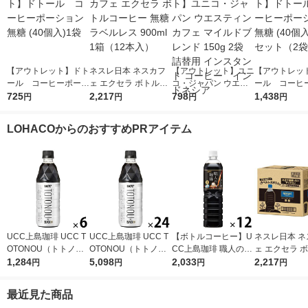
【アウトレット】ドト
ネスレ日本 ネスカフ
【アウトレット】ユニ
【アウトレッ
ール コーヒーポーシ
ェ エクセラ ボトルコ
コ・ジャパン ウエス
ール コーヒ
ョン 無糖 (40個入)1袋
725
ーヒー 無糖 ラベルレ
2,217
ティンカフェ マイル
798
ョン 無糖 (40
1,438
円
円
円
円
ス 900ml 1箱（12本
ドブレンド 150g 2袋
セット（2袋
入）
詰替用 インスタント
LOHACOからのおすすめPRアイテム
コーヒー インドネシ
ア
UCC上島珈琲 UCC T
UCC上島珈琲 UCC T
【ボトルコーヒー】U
ネスレ日本 ネ
OTONOU（トトノ
OTONOU（トトノ
CC上島珈琲 職人の珈
ェ エクセラ 
ウ） by BLACK無糖 5
1,284
ウ） by BLACK無糖 5
5,098
琲 無糖 900ml 1箱（1
2,033
ーヒー 無糖 
2,217
円
円
円
円
00ml 1セット（6本）
00ml 1箱（24本入）
2本入）
ス 900ml 1箱
入）
最近見た商品