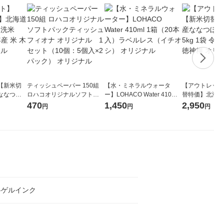
【新米切
ティッシュペーパー 150組
【水・ミネラルウォータ
【アウトレット
ななつぼ
ロハコオリジナルソフトパ
ー】LOHACO Water 410ml
替特価】北海道
袋 令和7年産
ックティッシュ フィオナ オ
1箱（20本入）ラベルレス
し 精白米 5kg
470
1,450
2,950
円
円
円
ジナル
リジナル 1セット（10個：
（イチオシ） オリジナル
米 木徳神糧 オ
5個入×2パック） オリジナ
ル
料ゲルインク