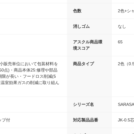
色数
2色+シ
消しゴム
なし
アスクル商品環
65
境スコア
最小販売単位において包装材料を
商品タイプ
2色（0
50点)・商品本体25:修理や部品
期限が長い・フードロス削減(5
-1:温室効果ガスの削減に取り組ん
シリーズ名
SARAS
ップ付
対応製品品番
JK-0.