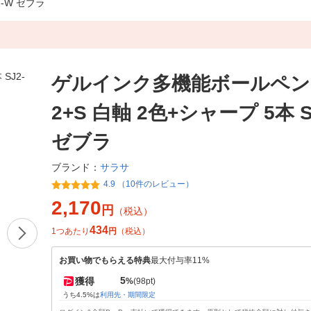
-W ゼブラ
ゲルインク多機能ボールペン
2+S 白軸 2色+シャープ 5本 S
ゼブラ
サラサ
ブランド：
4.9 （10件のレビュー）
2,170
円
（税込）
434
1つあたり
円
（税込）
お買い物でもらえる特典
最大付与率11%
5
獲得
%
(98pt)
うち4.5%は
利用先・期間限定