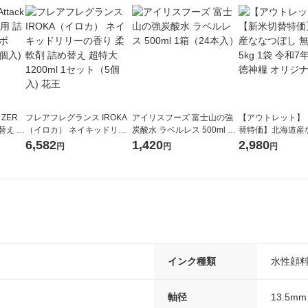
 ZER
フレアフレグランス IROKA
アイリスフーズ 富士山の強
【アウトレット】
替え メ
（イロカ） ネイキッドリリ
炭酸水 ラベルレス 500ml 1
替特価】北海道産
セット
ーの香り 柔軟剤 詰め替え 超
箱（24本入）
し 無洗米 5kg 1
6,582
1,420
2,980
円
円
円
王
特大 1200ml 1セット（5個
米 木徳神糧 オリ
入) 花王
インク種類
水性顔
軸径
13.5mm