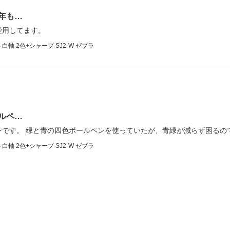
年も…
愛用してます。
軸 2色+シャープ SJ2-W ゼブラ
ルペ…
ンです。 緑と青の四色ボールペンを使っていたが、青緑が減らず困るの
軸 2色+シャープ SJ2-W ゼブラ