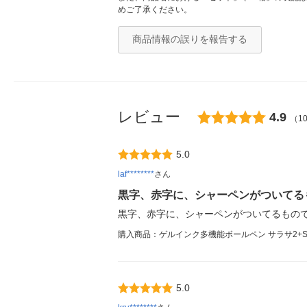
めご了承ください。
商品情報の誤りを報告する
レビュー
4.9
（1
5.0
laf********
さん
黒字、赤字に、シャーペンがついてる
黒字、赤字に、シャーペンがついてるもの
購入商品：ゲルインク多機能ボールペン サラサ2+S 白
5.0