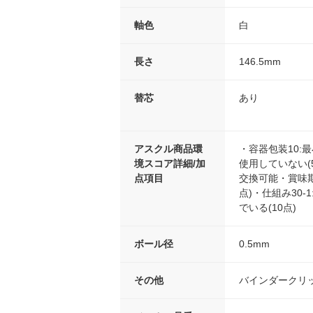
軸色
白
長さ
146.5mm
替芯
あり
アスクル商品環
・容器包装10:
境スコア詳細/加
使用していない(
点項目
交換可能・賞味
点)・仕組み30
でいる(10点)
ボール径
0.5mm
その他
バインダークリ