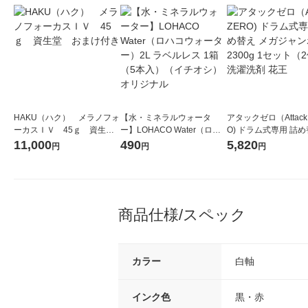
HAKU（ハク） メラノフォ
【水・ミネラルウォータ
アタックゼロ（Attack
ーカスＩＶ 45ｇ 資生
ー】LOHACO Water（ロハ
O) ドラム式専用 詰め
堂 おまけ付き
コウォーター）2L ラベルレ
ガジャンボ 2300g 1
11,000
490
5,820
円
円
円
ス 1箱（5本入）（イチオ
（2個入) 洗濯洗剤 花
シ） オリジナル
商品仕様/スペック
カラー
白軸
インク色
黒・赤