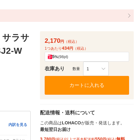
 サラサ
2,170
円
（税込）
434
J2-W
1つあたり
円
（税込）
5
%
(98pt)
在庫あり
1
数量
カートに入れる
配送情報・送料について
この商品は
LOHACO
が販売・発送します。
内訳を見る
最短翌日お届け
3,780
550
無料
円
(税込)以上で基本配送料
円
(税込)