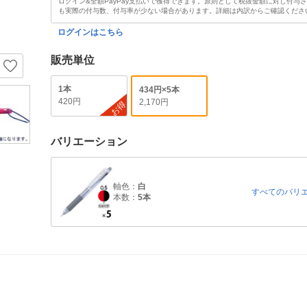
ログイン&全額PayPay支払いで獲得できます。原則として税抜金額に対し付与
も実際の付与数、付与率が少ない場合があります。詳細は内訳からご確認くださ
ログインはこちら
販売単位
1本
434円×5本
420円
2,170円
お得
バリエーション
軸色：
白
すべてのバリ
本数：
5本