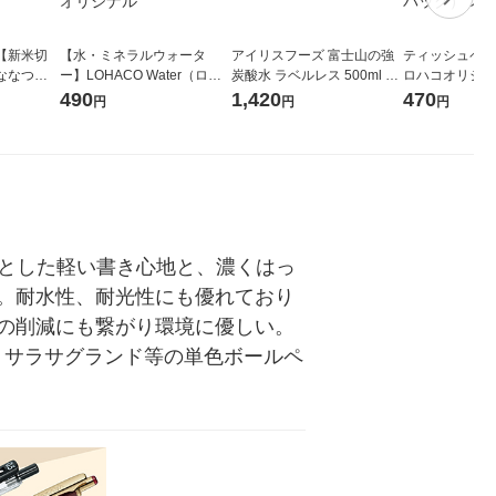
【新米切
【水・ミネラルウォータ
アイリスフーズ 富士山の強
ティッシュペーパ
ななつぼ
ー】LOHACO Water（ロハ
炭酸水 ラベルレス 500ml 1
ロハコオリジナ
袋 令和7年産
コウォーター）2L ラベルレ
箱（24本入）
ックティッシュ
490
1,420
470
円
円
円
ジナル
ス 1箱（5本入）（イチオ
リジナル 1セ
シ） オリジナル
5個入×2パック
ル
ラとした軽い書き心地と、濃くはっ
。耐水性、耐光性にも優れており
の削減にも繋がり環境に優しい。
プ・サラサグランド等の単色ボールペ