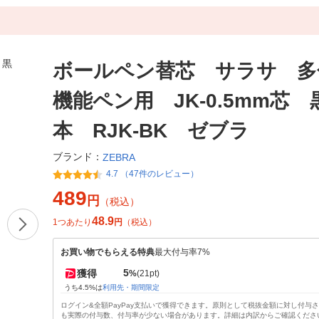
ボールペン替芯 サラサ 多
機能ペン用 JK-0.5mm芯 
本 RJK-BK ゼブラ
ブランド：
ZEBRA
4.7 （47件のレビュー）
489
円
（税込）
48.9
1つあたり
円
（税込）
お買い物でもらえる特典
最大付与率7%
5
獲得
%
(21pt)
うち4.5%は
利用先・期間限定
ログイン&全額PayPay支払いで獲得できます。原則として税抜金額に対し付与
も実際の付与数、付与率が少ない場合があります。詳細は内訳からご確認くださ