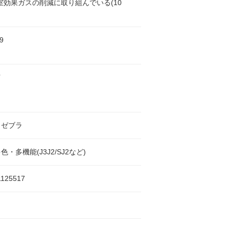
:温室効果ガスの削減に取り組んでいる(10
9
芯
、ゼブラ
・多機能(J3J2/SJ2など)
1125517