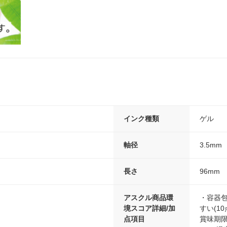
インク種類
ゲル
軸径
3.5mm
長さ
96mm
アスクル商品環
・容器包
境スコア詳細/加
すい(1
点項目
賞味期限