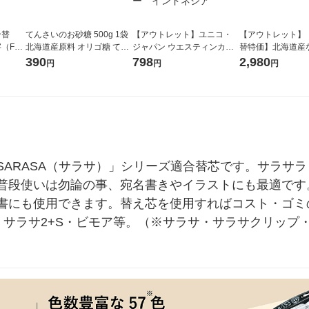
ン替
てんさいのお砂糖 500g 1袋
【アウトレット】ユニコ・
【アウトレット】
（F）
北海道産原料 オリゴ糖 てん
ジャパン ウエスティンカフ
替特価】北海道産
さい糖 大東製糖
ェ マイルドブレンド 150g 2
し 無洗米 5kg 1
390
798
2,980
円
円
円
袋 詰替用 インスタント コー
米 木徳神糧 オリ
ヒー インドネシア
SARASA（サラサ）」シリーズ適合替芯です。サラサ
普段使いは勿論の事、宛名書きやイラストにも最適です
書にも使用できます。替え芯を使用すればコスト・ゴミ
3・サラサ2+S・ビモア等。（※サラサ・サラサクリッ