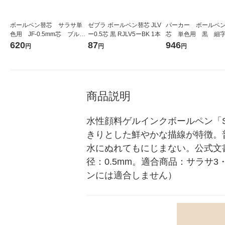
ボールペン替芯 サラサ単
ゼブラ ボールペン替芯 JLV
パーカー ボールペ
色用 JF-0.5mm芯 ブルー
ー0.5芯 黒 RJLV5ーBK 1本
芯 単色用 黒 細字
ブラック 紺 ゲルイン
S1950367
620
87
946
円
円
円
ク 10本 RJF5-FB ゼブ
ラ
商品説明
水性顔料ゲルインクボールペン「
きりとした鮮やかな描線が特徴。
水にぬれてもにじまない。公式文
径：0.5mm。適合商品：サラサ
ンには適合しません）