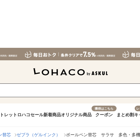
獲得はこちら
レ
トレット
ロハコセール
新着商品
オリジナル商品
クーポン
まとめ割
キ
ン替芯
ゼブラ（ゲルインク）
ボールペン替芯 サラサ 多色・多機能ペ