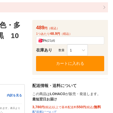
色・多
489
円
（税込）
48.9
黒 10
1つあたり
円
（税込）
5
%
(21pt)
在庫あり
1
数量
カートに入れる
配送情報・送料について
この商品は
LOHACO
が販売・発送します。
内訳を見る
最短翌日お届け
3,780
550
無料
円
(税込)以上で基本配送料
円
(税込)
されます。表示より
配送料について
い。