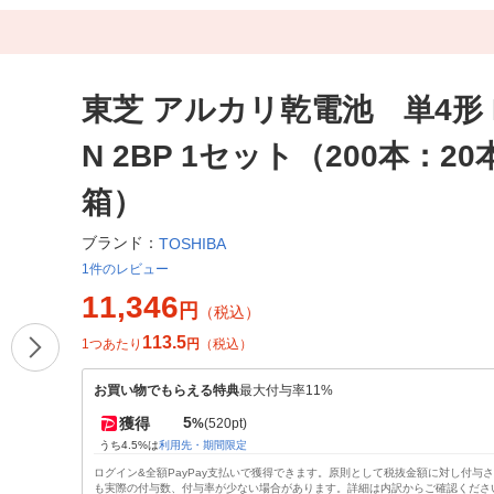
東芝 アルカリ乾電池 単4形 L
N 2BP 1セット（200本：20本
箱）
ブランド：
TOSHIBA
1件のレビュー
11,346
円
（税込）
113.5
1つあたり
円
（税込）
お買い物でもらえる特典
最大付与率11%
5
獲得
%
(520pt)
うち4.5%は
利用先・期間限定
ログイン&全額PayPay支払いで獲得できます。原則として税抜金額に対し付与
も実際の付与数、付与率が少ない場合があります。詳細は内訳からご確認くださ