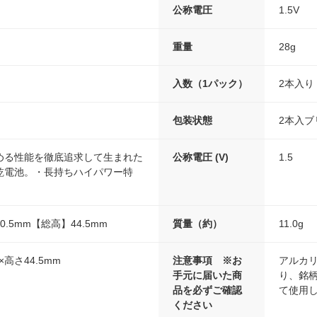
公称電圧
1.5V
重量
28g
入数（1パック）
2本入り
包装状態
2本入ブ
める性能を徹底追求して生まれた
公称電圧 (V)
1.5
乾電池。・長持ちハイパワー特
.5mm【総高】44.5mm
質量（約）
11.0g
×高さ44.5mm
注意事項 ※お
アルカ
手元に届いた商
り、銘
品を必ずご確認
て使用
ください