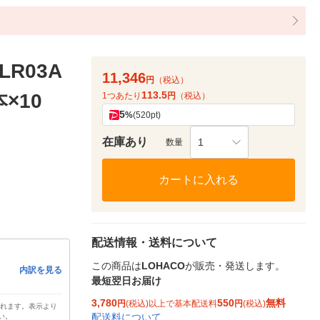
R03A
11,346
円
（税込）
113.5
×10
1つあたり
円
（税込）
5
%
(520pt)
在庫あり
1
数量
カートに入れる
配送情報・送料について
この商品は
LOHACO
が販売・発送します。
内訳を見る
最短翌日お届け
3,780
550
無料
円
(税込)以上で基本配送料
円
(税込)
されます。表示より
配送料について
い。