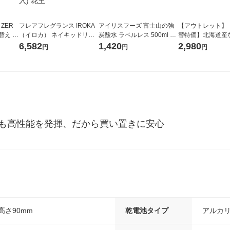
 ZER
フレアフレグランス IROKA
アイリスフーズ 富士山の強
【アウトレット】
替え メ
（イロカ） ネイキッドリリ
炭酸水 ラベルレス 500ml 1
替特価】北海道産
セット
ーの香り 柔軟剤 詰め替え 超
箱（24本入）
し 無洗米 5kg 1
6,582
1,420
2,980
円
円
円
王
特大 1200ml 1セット（5個
米 木徳神糧 オリ
入) 花王
でも高性能を発揮、だから買い置きに安心
×高さ90mm
乾電池タイプ
アルカ