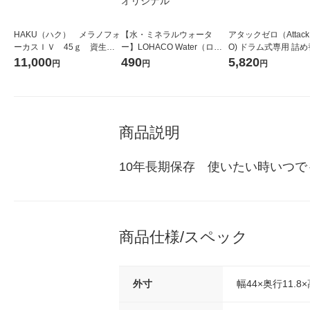
HAKU（ハク） メラノフォ
【水・ミネラルウォータ
アタックゼロ（Attack
ーカスＩＶ 45ｇ 資生
ー】LOHACO Water（ロハ
O) ドラム式専用 詰め
堂 おまけ付き
コウォーター）2L ラベルレ
ガジャンボ 2300g 1
11,000
490
5,820
円
円
円
ス 1箱（5本入）（イチオ
（2個入) 洗濯洗剤 花
シ） オリジナル
商品説明
10年長期保存　使いたい時いつ
商品仕様/スペック
外寸
幅44×奥行11.8