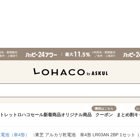
獲得はこちら
レ
トレット
ロハコセール
新着商品
オリジナル商品
クーポン
まとめ割
キ
乾電池（単4形）
東芝 アルカリ乾電池 単4形 LR03AN 2BP 1セット（