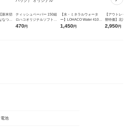
【新米切
ティッシュペーパー 150組
【水・ミネラルウォータ
【アウトレット
ななつぼ
ロハコオリジナルソフトパ
ー】LOHACO Water 410ml
替特価】北海道
袋 令和7年産
ックティッシュ フィオナ オ
1箱（20本入）ラベルレス
し 精白米 5kg
470
1,450
2,950
円
円
円
ジナル
リジナル 1セット（10個：
（イチオシ） オリジナル
米 木徳神糧 オ
5個入×2パック） オリジナ
ル
リ電池