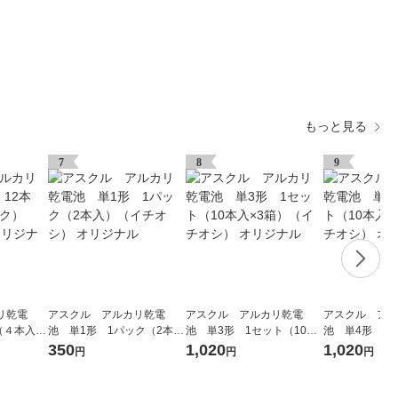
もっと見る
7
8
9
リ乾電
アスクル アルカリ乾電
アスクル アルカリ乾電
アスクル アル
（４本入×3
池 単1形 1パック（2本
池 単3形 1セット（10本
池 単4形 1
シ） オリ
入）（イチオシ） オリジナ
入×3箱）（イチオシ） オリ
入×3箱）（イ
350
1,020
1,020
円
円
円
ル
ジナル
ジナル