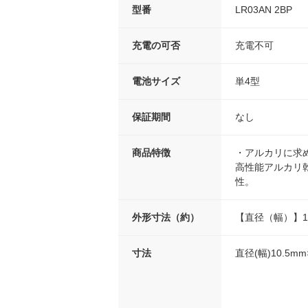
型番
LR03AN 2BP
充電の可否
充電不可
電池サイズ
単4型
保証期間
なし
商品特徴
・アルカリに求
高性能アルカリ
性。
外形寸法（約）
【直径（幅）】10
寸法
直径(幅)10.5mm