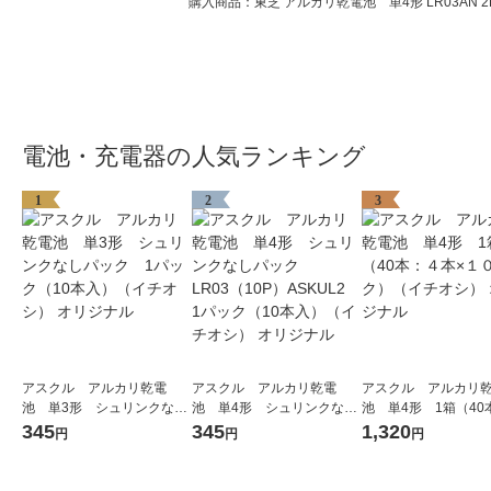
購入商品：東芝 アルカリ乾電池 単4形 LR03AN 2
電池・充電器の人気ランキング
1
2
3
アスクル アルカリ乾電
アスクル アルカリ乾電
アスクル アルカリ
池 単3形 シュリンクなし
池 単4形 シュリンクなし
池 単4形 1箱（40
パック 1パック（10本入）
パック LR03（10P）ASK
本×１０パック）（イ
345
345
1,320
円
円
円
（イチオシ） オリジナル
UL2 1パック（10本入）
シ） オリジナル
（イチオシ） オリジナル