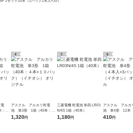
BP 1セット20本（1パック2本入×10）
4
5
6
乾電
アスクル アルカリ乾電
三菱電機 乾電池 単四 LR03
アスクル アルカ
本：４
池 単3形 1箱（40本：４
N/4S 1箱（40本）
池 単4形 12本
チオ
本×１０パック）（イチオ
パック）（イチオ
1,320
1,180
410
円
円
円
シ） オリジナル
ジナル