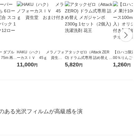
ー ダブル
HAKU（ハク） メラノフォ
アタックゼロ（Attack ZER
【ロハコ限定】
生
ーカスＩＶ 45ｇ 資生
O) ドラム式専用 詰め替え メ
00％りんごジュー
ィフラワー
堂 おまけ付き
ガジャンボ 2300g 1セット
箱（18本入）
11,000
5,820
1,260
円
円
円
パック12
（2個入) 洗濯洗剤 花王
【クイズ付き】
り
ク】（イチオシ
ル
のある光沢フィルムが高級感を演