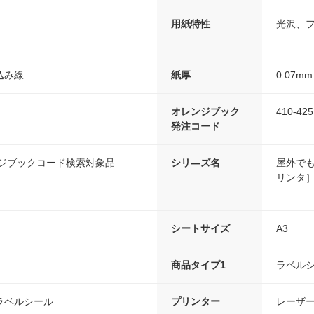
用紙特性
光沢、
込み線
紙厚
0.07mm
オレンジブック
410-425
発注コード
ンジブックコード検索対象品
シリ―ズ名
屋外で
リンタ
シートサイズ
A3
商品タイプ1
ラベル
ラベルシール
プリンター
レーザ