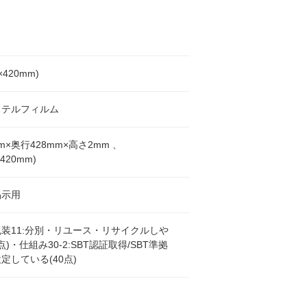
7×420mm)
ステルフィルム
m×奥行428mm×高さ2mm 、
×420mm)
掲示用
装11:分別・リユース・リサイクルしや
点)・仕組み30-2:SBT認証取得/SBT準拠
定している(40点)