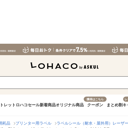
獲得はこちら
レ
トレット
ロハコセール
新着商品
オリジナル商品
クーポン
まとめ割
キ
消耗品
プリンター用ラベル
ラベルシール（耐水・屋外用）レーザ