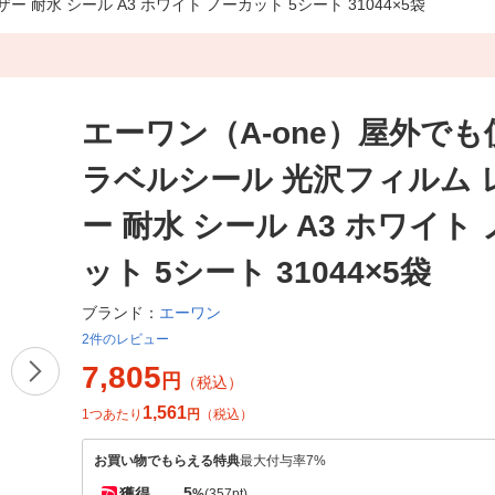
耐水 シール A3 ホワイト ノーカット 5シート 31044×5袋
エーワン（A-one）屋外で
ラベルシール 光沢フィルム 
ー 耐水 シール A3 ホワイト
ット 5シート 31044×5袋
エーワン
ブランド：
2件のレビュー
7,805
円
（税込）
1,561
1つあたり
円
（税込）
お買い物でもらえる特典
最大付与率7%
5
獲得
%
(357pt)