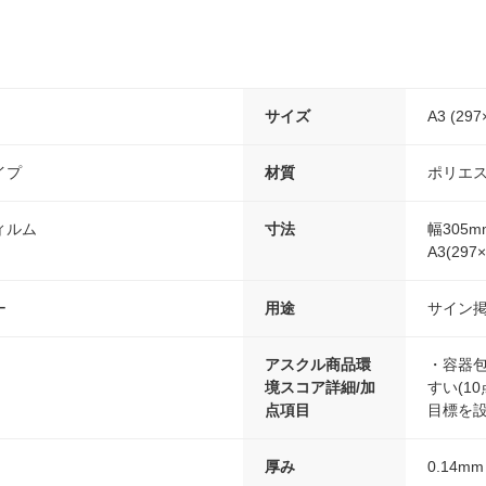
サイズ
A3 (29
イプ
材質
ポリエ
ィルム
寸法
幅305m
A3(297
ー
用途
サイン
アスクル商品環
・容器包
境スコア詳細/加
すい(10
点項目
目標を設
厚み
0.14mm