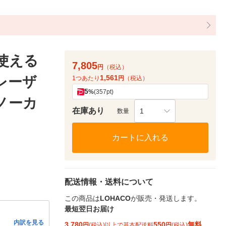
も使える
7,805
円
（税込）
1,561
レーザ
1つあたり
円
（税込）
5
%
(357pt)
 ノーカ
在庫あり
1
数量
カートに入れる
配送情報・送料について
この商品は
LOHACO
が販売・発送します。
最短翌日お届け
内訳を見る
3,780
550
無料
円
(税込)以上で基本配送料
円
(税込)