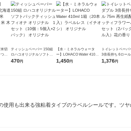
新米切
ティッシュペーパー 150組
【水・ミネラルウォータ
トイレットペーパ
なつぼ
ロハコオリジナルソフトパ
ー】LOHACO Water 410ml
3倍長持ち 6ロール 75m 再
令和7年産
ックティッシュ フィオナ オ
1箱（20本入）ラベルレス
紙配合 スコッテ
470
1,450
1,376
円
円
円
ル
リジナル 1セット（10個：
（イチオシ） オリジナル
パック 1セット（2
5個入×2パック） オリジナ
ロール入）花の香
ル
の使用も出来る強粘着タイプのラベルシールです。ツヤ