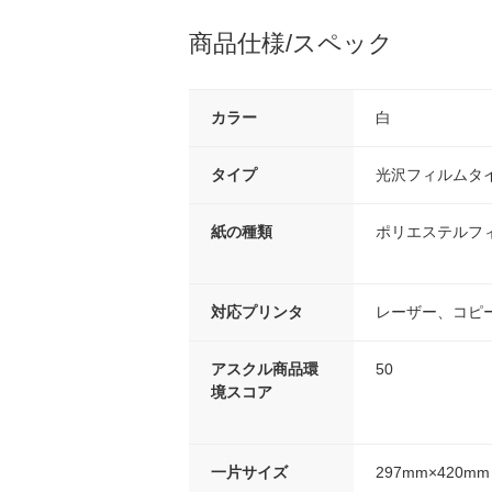
商品仕様/スペック
カラー
白
タイプ
光沢フィルムタ
紙の種類
ポリエステルフ
対応プリンタ
レーザー、コピ
アスクル商品環
50
境スコア
一片サイズ
297mm×420mm