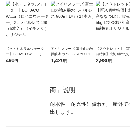
【水・ミネラルウォータ
アイリスフーズ 富士山の強
【アウトレット】【
ー】LOHACO Water（ロハ
炭酸水 ラベルレス 500ml 1
替特価】北海道産な
コウォーター）2L ラベルレ
箱（24本入）
し 無洗米 5kg 1袋 
490
1,420
2,980
円
円
円
ス 1箱（5本入）（イチオ
米 木徳神糧 オリジナ
シ） オリジナル
商品説明
耐水性・耐光性に優れた、屋外で
出します。