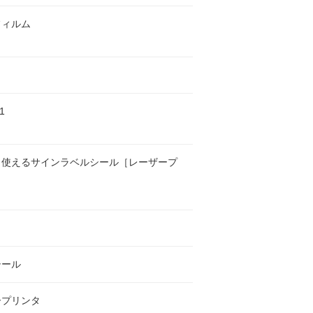
フィルム
1
も使えるサインラベルシール［レーザープ
］
シール
ープリンタ