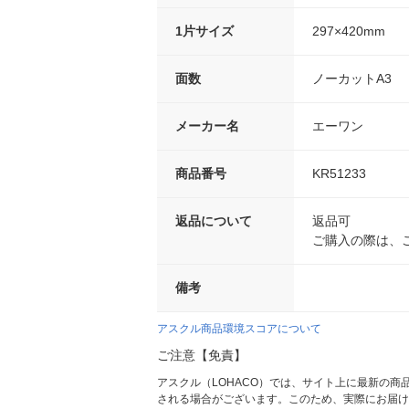
1片サイズ
297×420mm
面数
ノーカットA3
メーカー名
エーワン
商品番号
KR51233
返品について
返品可
ご購入の際は、
備考
アスクル商品環境スコアについて
ご注意【免責】
アスクル（LOHACO）では、サイト上に最新の
される場合がございます。このため、実際にお届け