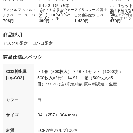
アスクル アスクルマ
【水・ミネラルウォー
アイリスフーズ 富士
ティッシュペー
ルチペーパースーパー
ター】LOHACO Wate
山の強炭酸水 ラベル
50組 ロハコ
セレクトA4 1冊(500
708
r（ロハコウォータ
490
レス 500ml 1箱（24
1,420
ルソフトパッ
470
円
円
円
円
枚入) オリジナル
ー）2L ラベルレス 1
本入）
シュ フィオナ
箱（5本入）（イチオ
ナル 1セット
商品説明
シ） オリジナル
個：5個入×2
オリジナル
アスクル限定・ロハコ限定
商品仕様/スペック
CO2排出量
・1冊（500枚入）:7.46・1セット（1000枚：
[kg-CO2]
500枚入×2冊）:14.91・1箱（500枚入×5
冊）:37.26 (注)算定対象:原材料調達・生産
カラー
白
サイズ
B4 （257 × 364 mm）
材質
ECF漂白パルプ100％