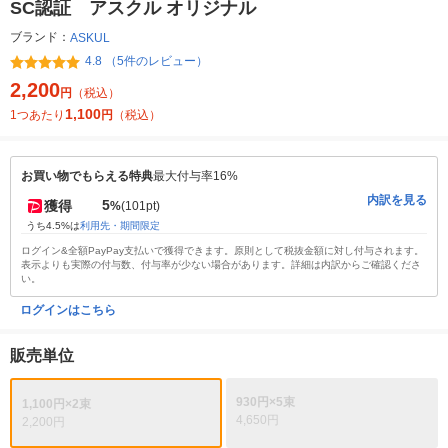
SC認証 アスクル オリジナル
ブランド：
ASKUL
4.8 （5件のレビュー）
2,200
円
（税込）
1,100
1つあたり
円
（税込）
お買い物でもらえる特典
最大付与率16%
内訳を見る
5
獲得
%
(101pt)
うち4.5%は
利用先・期間限定
ログイン&全額PayPay支払いで獲得できます。原則として税抜金額に対し付与されます。
表示よりも実際の付与数、付与率が少ない場合があります。詳細は内訳からご確認くださ
い。
ログインはこちら
販売単位
930円×5束
1,100円×2束
4,650円
2,200円