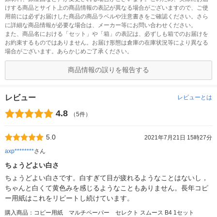
けする商品とサイト上の商品情報の表記が異なる場合がございますので、ご使
用前には必ずお届けした商品の商品ラベルや注意書きをご確認ください。さら
に詳細な商品情報が必要な場合は、メーカー等にお問い合わせください。
また、商品名における「セット」や「箱」の表記は、必ずしも箱でのお届けを
お約束するものではありません。お届け形態は倉庫の在庫状況等により異なる
場合がございます。あらかじめご了承ください。
商品情報の誤りを報告する
レビュー
レビューとは
4.8
（5件）
5.0
2021年7月21日 15時27分
axp********
さん
ちょうどよい白さ
ちょうどよい白さです。白すぎて目が疲れるようなことはないし，
ちゃんと白くて黄色みを感じるようなこともありません。長年コピ
ー用紙はこれをリピートし続けています。
購入商品：コピー用紙 マルチペーパー セレクト スムース B4 1セット