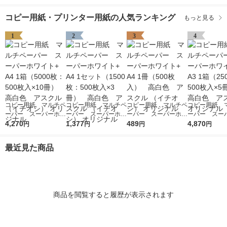
コピー用紙・プリンター用紙の人気ランキング
もっと見る
1
2
3
4
コピー用紙 マルチペ
コピー用紙 マルチペ
コピー用紙 マルチペ
コピー用紙 
ーパー スーパーホワ
ーパー スーパーホワ
ーパー スーパーホワ
ーパー スー
イト+ A4 1箱（5000
4,270
イト+ A4 1セット
1,377
イト+ A4 1冊（500
489
イト+ A3 1箱
4,870
円
円
円
円
枚：500枚入×10冊）
（1500枚：500枚入×
枚入） 高白色 アス
枚：500枚入
高白色 アスクル
3冊） 高白色 アス
クル （イチオシ） オ
高白色 アスク
最近見た商品
（イチオシ） オリジ
クル （イチオシ） オ
リジナル
リジナル
ナル
リジナル
商品を閲覧すると履歴が表示されます