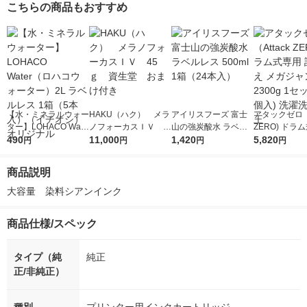
こちらの商品もおすすめ
【水・ミネラルウォー
HAKU（ハク） メラ
アイリスフーズ 富士
アタックゼロ（A
ター】LOHACO Wate
ノフォーカスＩＶ 4
山の強炭酸水 ラベル
ZERO) ドラ
r（ロハコウォータ
490
5ｇ 資生堂 おまけ
11,000
レス 500ml 1箱（24
1,420
詰め替え メガ
5,820
円
円
円
円
ー）2L ラベルレス 1
付き
本入）
ボ 2300g 1
箱（5本入）（イチオ
個入) 洗濯洗剤
商品説明
シ） オリジナル
大容量　染料シアンインク
商品仕様/スペック
タイプ（純
純正
正/非純正）