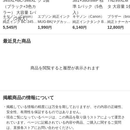
キヤノン（Canon）
エプソン 純正インク
キヤノン（Canon）
ブラザー（brot
純正インク BC-345XL
MUG-BK(マグカップ)
純正インクタンク BCI
純正トナーカ
+BC-346XL （ブラッ
5,545
ブラック 1個
1,990
-381+380/5MP 標準 1
6,140
ジ TN299XL
12,800
円
円
円
円
ク+3色カラー） 大容
パック（5色入）
タ 大容量 1個
量 1パック（2個入）
最近見た商品
商品を閲覧すると履歴が表示されます
掲載商品の情報について
・
掲載している情報の精度には万全を期しておりますが、その内容の正確性、
安全性、有用性を保証するものではありません。
・
現在ご覧になっているページは、この商品を取り扱うストアによって運営さ
れています。ページに記載されている内容や商品、ご購入に関するご質問
は、直接各ストアにお問い合わせください。