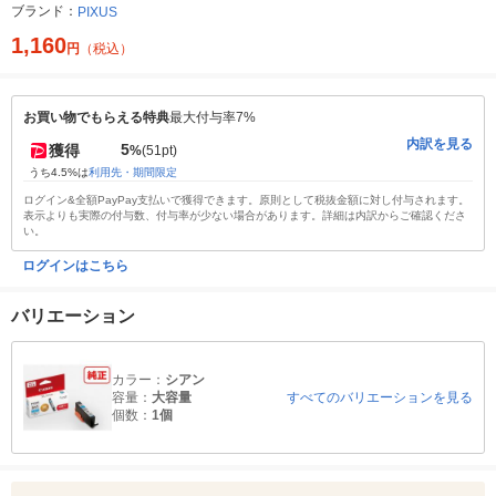
ブランド：
PIXUS
1,160
円
（税込）
お買い物でもらえる特典
最大付与率7%
内訳を見る
5
獲得
%
(51pt)
うち4.5%は
利用先・期間限定
ログイン&全額PayPay支払いで獲得できます。原則として税抜金額に対し付与されます。
表示よりも実際の付与数、付与率が少ない場合があります。詳細は内訳からご確認くださ
い。
ログインはこちら
バリエーション
カラー：
シアン
容量：
大容量
すべてのバリエーションを見る
個数：
1個