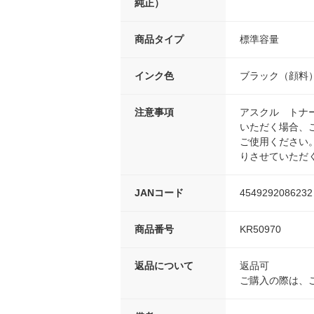
純正）
商品タイプ
標準容量
インク色
ブラック（顔料
注意事項
アスクル トナ
いただく場合、
ご使用ください
りさせていただ
JANコード
4549292086232
商品番号
KR50970
返品について
返品可
ご購入の際は、