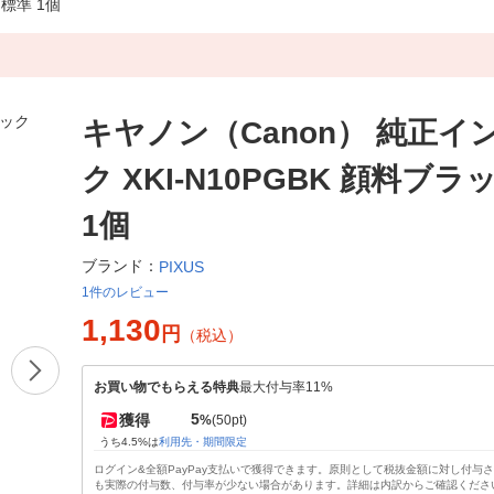
 標準 1個
キヤノン（Canon） 純正イ
ク XKI-N10PGBK 顔料ブラ
1個
ブランド：
PIXUS
1件のレビュー
1,130
円
（税込）
お買い物でもらえる特典
最大付与率11%
5
獲得
%
(50pt)
うち4.5%は
利用先・期間限定
ログイン&全額PayPay支払いで獲得できます。原則として税抜金額に対し付与
も実際の付与数、付与率が少ない場合があります。詳細は内訳からご確認くださ