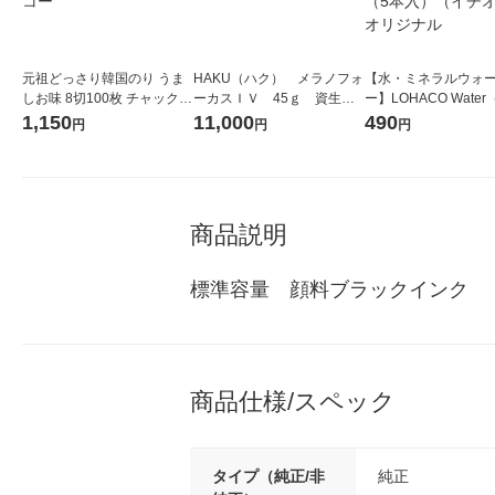
元祖どっさり韓国のり うま
HAKU（ハク） メラノフォ
【水・ミネラルウォ
しお味 8切100枚 チャック付
ーカスＩＶ 45ｇ 資生
ー】LOHACO Wate
き 1セット（1個×2）オリオ
堂 おまけ付き
コウォーター）2L ラ
1,150
11,000
490
円
円
円
ンジャコー
ス 1箱（5本入）（イ
シ） オリジナル
商品説明
標準容量　顔料ブラックインク
商品仕様/スペック
タイプ（純正/非
純正