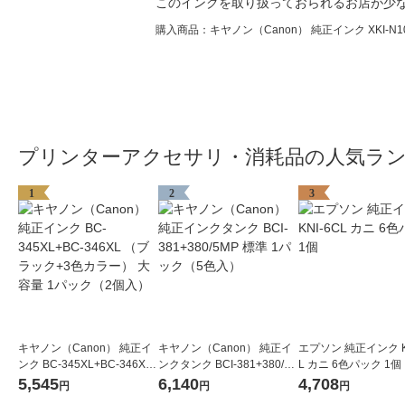
このインクを取り扱っておられるお店が少な
購入商品：キヤノン（Canon） 純正インク XKI-N10PGB
プリンターアクセサリ・消耗品の人気ラ
1
2
3
キヤノン（Canon） 純正イ
キヤノン（Canon） 純正イ
エプソン 純正インク KN
ンク BC-345XL+BC-346XL
ンクタンク BCI-381+380/5
L カニ 6色パック 1個
（ブラック+3色カラー） 大
MP 標準 1パック（5色入）
5,545
6,140
4,708
円
円
円
容量 1パック（2個入）