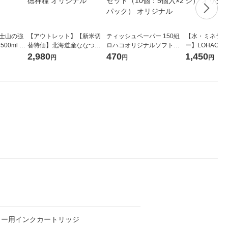
富士山の強
【アウトレット】【新米切
ティッシュペーパー 150組
【水・ミネラル
00ml 1
替特価】北海道産ななつぼ
ロハコオリジナルソフトパ
ー】LOHACO Wa
し 無洗米 5kg 1袋 令和7年産
ックティッシュ フィオナ オ
1箱（20本入
2,980
470
1,450
円
円
円
米 木徳神糧 オリジナル
リジナル 1セット（10個：
（イチオシ） 
5個入×2パック） オリジナ
ル
ター用インクカートリッジ