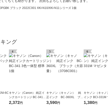
くてちても助かります。 次回もよろしくお願い致します。
K ブラック 2022C001 XKI-N10/XKI-N11シリーズ 1個
ンキング
4
5
6
I-6C
キヤノン（Canon） 純正イ
キヤノン（キャノン） 純
キヤノン（キャノ
ンクカートリッジ BC-341 3
正インク BC-360XL ブラ
インク BCI-331M
色一体型 標準 1個
ック（大容量） （3708C0
個
2,372
3,590
1,380
円
円
円
01）