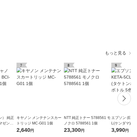
もっと見る
7
8
9
ン） 純正
キヤノン メンテナンスカー
NTT 純正トナー 5788561 モ
エプソン (EPSO
 マゼンタ 1
トリッジ MC-G01 1個
ノクロ 5788561 1個
L(ケンダマ)/ 
正インクボトル
2,640
23,300
3,990
円
円
円