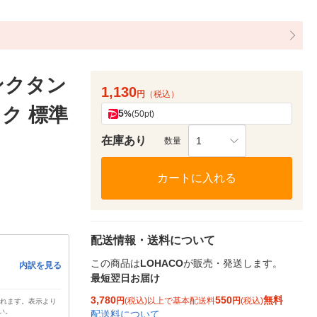
ンクタン
1,130
円
（税込）
ック 標準
5
%
(50pt)
在庫あり
1
数量
カートに入れる
配送情報・送料について
この商品は
LOHACO
が販売・発送します。
内訳を見る
最短翌日お届け
3,780
550
無料
円
(税込)以上で基本配送料
円
(税込)
されます。表示より
い。
配送料について