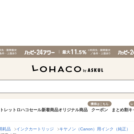
獲得はこちら
レ
トレット
ロハコセール
新着商品
オリジナル商品
クーポン
まとめ割
キ
消耗品
インクカートリッジ
キヤノン（Canon）用インク（純正）