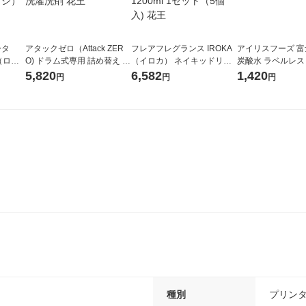
ータ
アタックゼロ（Attack ZER
フレアフレグランス IROKA
アイリスフーズ 
r（ロハ
O) ドラム式専用 詰め替え メ
（イロカ） ネイキッドリリ
炭酸水 ラベルレス 5
ベルレ
ガジャンボ 2300g 1セット
ーの香り 柔軟剤 詰め替え 超
箱（24本入）
5,820
6,582
1,420
円
円
円
チオ
（2個入) 洗濯洗剤 花王
特大 1200ml 1セット（5個
入) 花王
種別
プリン