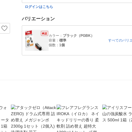
ログインはこちら
バリエーション
カラー：
ブラック（PGBK）
容量：
標準
すべてのバリ
個数：
1個