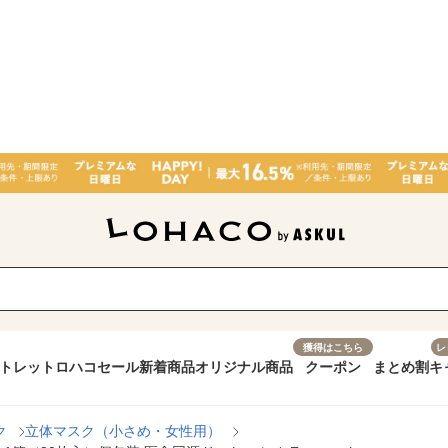
獲得はこちら
レ
トレット
ロハコセール
新着商品
オリジナル商品
クーポン
まとめ割
キ
ク
立体マスク（小さめ・女性用）