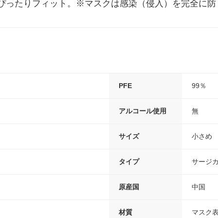
ぴったりフィット。※マスクは感染（侵入）を完全に防
PFE
99％
アルコール使用
無
サイズ
小さめ
タイプ
サージ
原産国
中国
材質
マスク