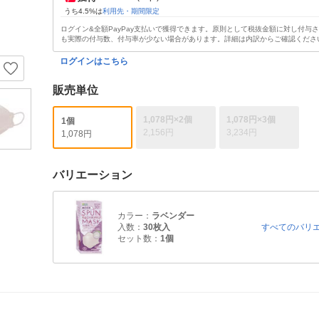
うち4.5%は
利用先・期間限定
ログイン&全額PayPay支払いで獲得できます。原則として税抜金額に対し付与
も実際の付与数、付与率が少ない場合があります。詳細は内訳からご確認くださ
ログインはこちら
販売単位
1,078円×2個
1,078円×3個
1個
2,156円
3,234円
1,078円
バリエーション
カラー：
ラベンダー
入数：
30枚入
すべてのバリ
セット数：
1個