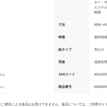
ター：
エステ
樹脂
寸法
W90 ×H
特徴
個別包
紐タイプ
耳かけ
用途
花粉症
コム
JANコード
456235
コム
商品番号
KR4603
のご都合による返品はお受けできません。返品については、ご利用ガイ