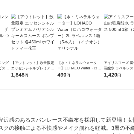
ジング
【アウトレット】数量限定
【水・ミネラルウォータ
アイリスフーズ 
ルビス）
エッセンシャルプレミアム
ー】LOHACO Water（ロハ
炭酸水 ラベルレス 5
ル つめ
バリアシルキー＆スムース
コウォーター）2L ラベルレ
箱（24本入）
1,848
490
1,420
円
円
円
ポンプセット 各450ml ホワ
ス 1箱（5本入）（イチオ
イトティー花王
シ） オリジナル
光沢感のあるスパンレース不織布を採用して新登場！女
スクの接触による不快感やメイク崩れを軽減。3層の不