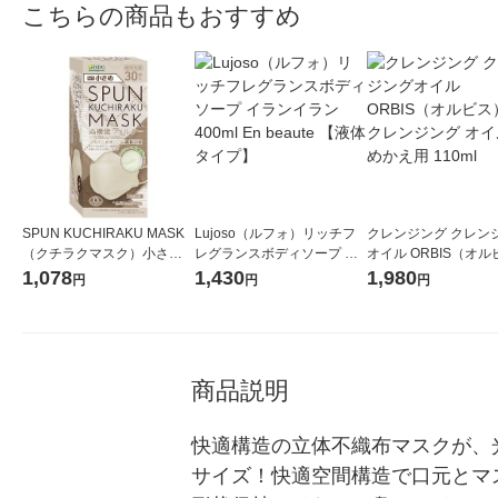
こちらの商品もおすすめ
SPUN KUCHIRAKU MASK
Lujoso（ルフォ）リッチフ
クレンジング クレン
（クチラクマスク）小さめ
レグランスボディソープ イ
オイル ORBIS（オ
（グレージュ）1箱（30枚
ランイラン 400ml En beaut
ザ クレンジング オイ
1,078
1,430
1,980
円
円
円
入）個包装 医食同源ドット
e 【液体タイプ】
かえ用 110ml
コム カラーマスク
商品説明
快適構造の立体不織布マスクが、
サイズ！快適空間構造で口元とマ