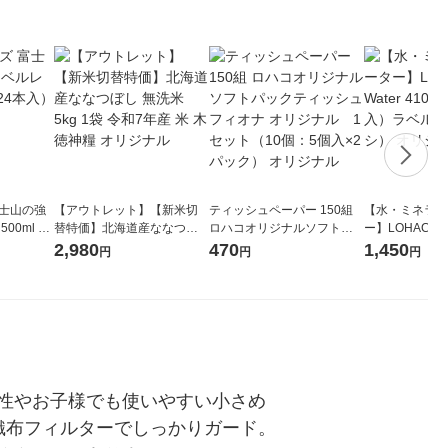
富士山の強
【アウトレット】【新米切
ティッシュペーパー 150組
【水・ミネラル
00ml 1
替特価】北海道産ななつぼ
ロハコオリジナルソフトパ
ー】LOHACO Wa
し 無洗米 5kg 1袋 令和7年産
ックティッシュ フィオナ オ
1箱（20本入
2,980
470
1,450
円
円
円
米 木徳神糧 オリジナル
リジナル 1セット（10個：
（イチオシ） 
5個入×2パック） オリジナ
ル
性やお子様でも使いやすい小さめ
織布フィルターでしっかりガード。