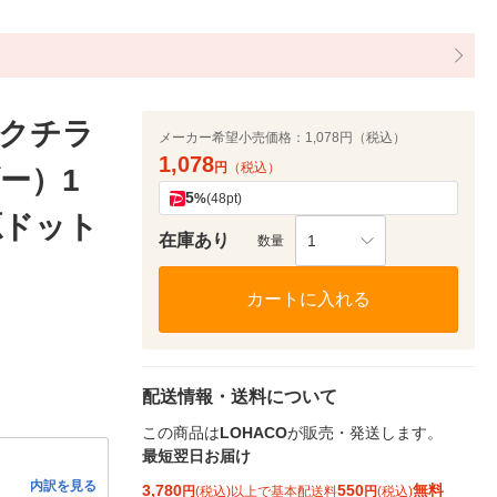
K（クチラ
メーカー希望小売価格：
1,078円（税込）
1,078
円
（税込）
ー）1
5
%
(48pt)
源ドット
在庫あり
1
数量
カートに入れる
配送情報・送料について
この商品は
LOHACO
が販売・発送します。
最短翌日お届け
内訳を見る
3,780
550
無料
円
(税込)以上で基本配送料
円
(税込)