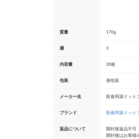
質量
170g
層
3
内容量
30枚
包装
個包装
メーカー名
医食同源ドット
ブランド
医食同源ドット
返品について
開封後返品不可
開封後はお客様