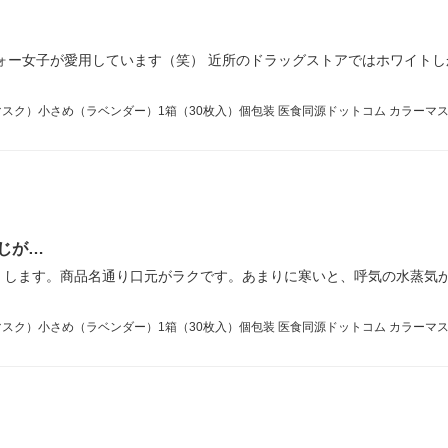
ォー女子が愛用しています（笑） 近所のドラッグストアではホワイト
チラクマスク）小さめ（ラベンダー）1箱（30枚入）個包装 医食同源ドットコム カラーマ
じが…
、します。商品名通り口元がラクです。あまりに寒いと、呼気の水蒸気
チラクマスク）小さめ（ラベンダー）1箱（30枚入）個包装 医食同源ドットコム カラーマ