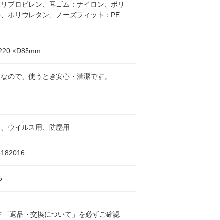
ポリプロピレン、耳ゴム：ナイロン、ポリ
ル、ポリウレタン、ノーズフィット：PE
220 ×D85mm
装なので、使うとき安心・清潔です。
用、ウイルス用、防塵用
5182016
5
ド「返品・交換について」を必ずご確認