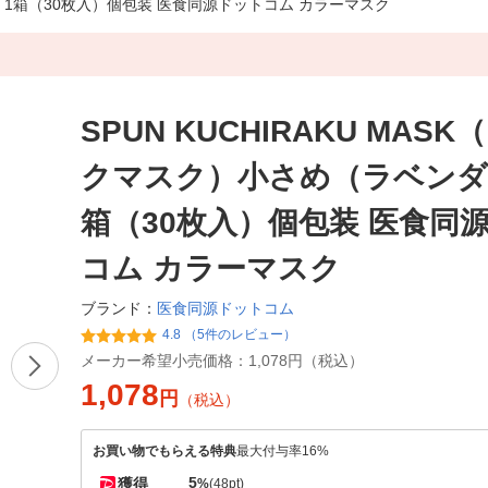
ダー）1箱（30枚入）個包装 医食同源ドットコム カラーマスク
SPUN KUCHIRAKU MAS
クマスク）小さめ（ラベンダ
箱（30枚入）個包装 医食同
コム カラーマスク
医食同源ドットコム
ブランド：
4.8 （5件のレビュー）
メーカー希望小売価格：
1,078円（税込）
1,078
円
（税込）
お買い物でもらえる特典
最大付与率16%
5
獲得
%
(48pt)