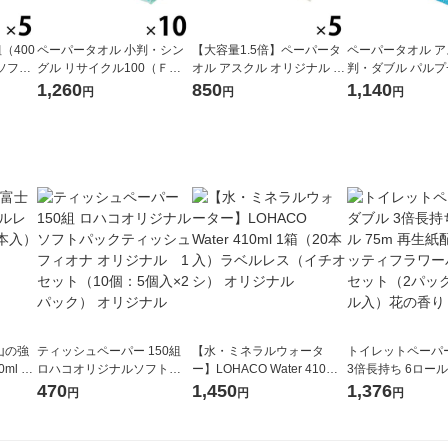
（400
ペーパータオル 小判・シン
【大容量1.5倍】ペーパータ
ペーパータオル ア
ソフト
グル リサイクル100（ＦＳ
オル アスクル オリジナル 小
判・ダブル パルプ
Fハン
Ｃ認証紙） 1セット（200枚
判・シングル クラフト 再生
リサイクル（FSC
1,260
850
1,140
円
円
円
イチオ
入×10個） 【業務用】アス
紙 大容量 段ボール古紙使用
セット（200組入
クル （イチオシ） オリジナ
1セット（300枚×5個入り）
チオシ） オリジナ
ル
オリジナル
山の強
ティッシュペーパー 150組
【水・ミネラルウォータ
トイレットペーパ
ml 1
ロハコオリジナルソフトパ
ー】LOHACO Water 410ml
3倍長持ち 6ロール 75m 再
ックティッシュ フィオナ オ
1箱（20本入）ラベルレス
紙配合 スコッテ
470
1,450
1,376
円
円
円
リジナル 1セット（10個：
（イチオシ） オリジナル
パック 1セット（2
5個入×2パック） オリジナ
ロール入）花の香
ル