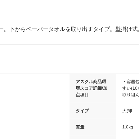
ー。下からペーパータオルを取り出すタイプ。壁掛け式
アスクル商品環
・容器包
境スコア詳細/加
すい(1
点項目
取り組ん
タイプ
大判L
質量
1.0kg