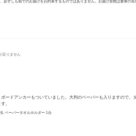
、必ずしも箱でのお届けをお約束するものではありません。お届け形態は倉庫の在
が足りません
、ボードアンカーもついていました。大判のペーパーも入りますので。
ます。
L ペーパータオルホルダー 1台