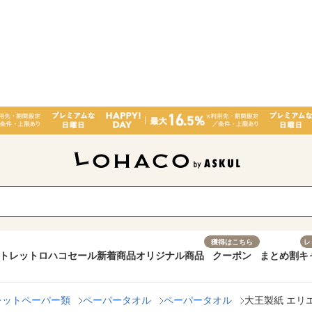
獲得はこちら
レ
トレット
ロハコセール
新着商品
オリジナル商品
クーポン
まとめ割
キ
レットペーパー類
ペーパータオル
ペーパータオル
大王製紙 エリ