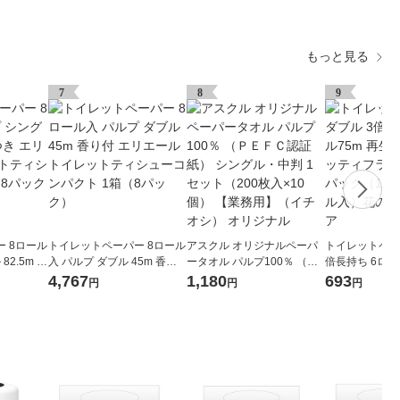
もっと見る
7
8
9
 8ロール
トイレットペーパー 8ロール
アスクル オリジナルペーパ
トイレットペー
82.5m 香
入 パルプ ダブル 45m 香り
ータオル パルプ100％ （Ｐ
倍長持ち 6ロー
ルトイレッ
付 エリエールトイレットテ
ＥＦＣ認証紙） シングル・
紙配合 スコッ
4,767
1,180
693
円
円
円
クト 8パ
ィシューコンパクト 1箱（8
中判 1セット（200枚入×10
パック 1パック
パック）
個） 【業務用】（イチオ
ロール入）花の
シ） オリジナル
シア