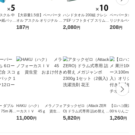
スクル 中
【大容量1.5倍】ペーパータ
ハンドタオル 200組 クレシ
ペーパータオル
+紙パック
オル アスクル オリジナル 小
アEF ソフトタイプ スリムE
リジナルペーパ
認証紙）1
判・シングル クラフト 再生
X 1セット（10パック）日本
判・シングル 
187
2,080
208
円
円
円
×5個）（イ
紙 大容量 段ボール古紙使用
製紙クレシア（イチオシ）
0（ＦＳＣ認証紙
ル
1個（300枚） オリジナル
0枚入） 【業務
オシ） オリジ
ー ダブル
HAKU（ハク） メラノフォ
アタックゼロ（Attack ZER
【ロハコ限定】
生
ーカスＩＶ 45ｇ 資生
O) ドラム式専用 詰め替え メ
00％りんごジュー
ィフラワー
堂 おまけ付き
ガジャンボ 2300g 1セット
箱（18本入）
11,000
5,820
1,260
円
円
円
パック12
（2個入) 洗濯洗剤 花王
【クイズ付き】
り
ク】（イチオシ
ル