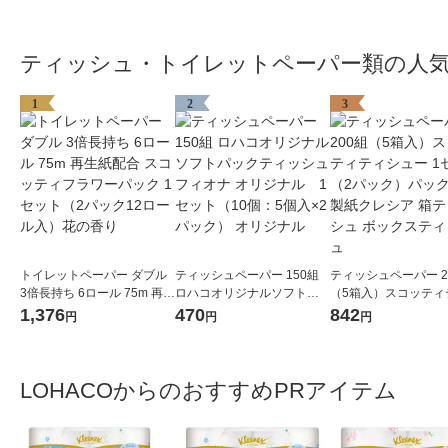
ティッシュ・トイレットペーパー類の人
1
2
3
トイレットペーパー ダブル
ティッシュペーパー 150組
ティッシュペーパー 2
3倍長持ち 6ロール 75m 再生
ロハコオリジナルソフトパ
（5箱入）スコッティ
紙配合 スコッティフラワー
ックティッシュ フィオナ オ
ュー 1セット（2パッ
1,376
470
842
円
円
円
パック 1セット（2パック12
リジナル 1セット（10個：
ック 日本製紙クレシア
ロール入）花の香り
5個入×2パック） オリジナ
ィッシュ ボックステ
ル
ュ
LOHACOからのおすすめPRアイテム