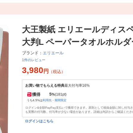
大王製紙 エリエールディス
大判L ペーパータオルホルダー
エリエール
ブランド：
1件のレビュー
3,980
円
（税込）
お買い物でもらえる特典
最大付与率16%
5
獲得
%
(181pt)
うち4.5%は
利用先・期間限定
ログイン&全額PayPay支払いで獲得できます。原則として税抜金額に対し付与
も実際の付与数、付与率が少ない場合があります。詳細は内訳からご確認くださ
ログインはこちら