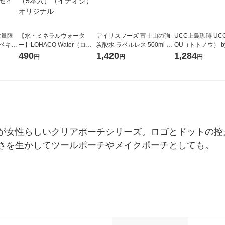
数量限
【水・ミネラルウォータ
アイリスフーズ 富士山の強
UCC上島珈琲 UCC
（ベキュ
ー】LOHACO Water（ロハ
炭酸水 ラベルレス 500ml 1
OU（トトノウ） by
イルオ
コウォーター）2L ラベルレ
箱（24本入）
無糖 500ml 1セ
490
1,420
1,284
円
円
円
イ 10
ス 1箱（5本入）（イチオ
シ） オリジナル
が女性らしいクリアポーチシリーズ。ロゴとドットの控
さを生かしてツールポーチやメイクポーチとしても。