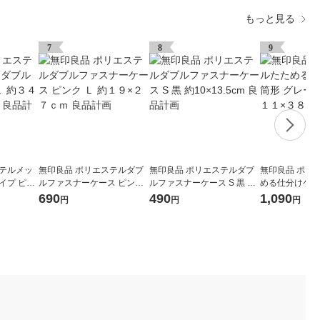
もっと見る
7
8
9
ステルメッ
無印良品 ポリエステルダブ
無印良品 ポリエステルダブ
無印良品 ポリ
イプ ピン
ルファスナーケース ピンク
ルファスナーケース S 黒 約
める仕分けケー
７×１４ｃｍ
Ｌ 約１９×２７ｃｍ 良品計
10×13.5cm 良品計画
ー Ｍ 約１１×
690
490
1,090
円
円
円
画
良品計画