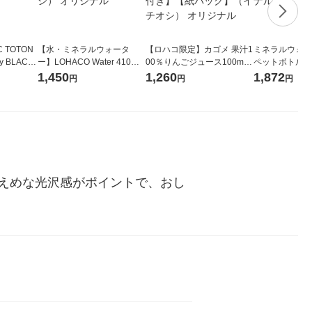
 TOTON
【水・ミネラルウォータ
【ロハコ限定】カゴメ 果汁1
ミネラルウォータ
 BLACK
ー】LOHACO Water 410ml
00％りんごジュース100ml 1
ペットボトル 
ット（6本）
1箱（20本入）ラベルレス
箱（18本入）オリジナル
ス 1セット（4
1,450
1,260
1,872
円
円
円
（イチオシ） オリジナル
【クイズ付き】【紙パッ
オリジナル
ク】（イチオシ） オリジナ
ル
えめな光沢感がポイントで、おし