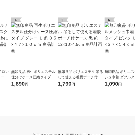
4
5
6
イロン
無印良品 再生ポリエステル
無印良品 ポリエステル 吊る
無印良品 ポリエ
ポーチ
仕分けケース圧縮タイプ グ
して使える着脱ポーチ付ケ
シュ巾着 ダブルタ
６ｃｍ
レー Ｌ 約３５×４７×１０ｃ
ース 黒 約12×18×4.5cm 良
ク Ｌ 約３４×３
1,890
1,790
1,090
円
円
円
ｍ 良品計画
品計画
良品計画