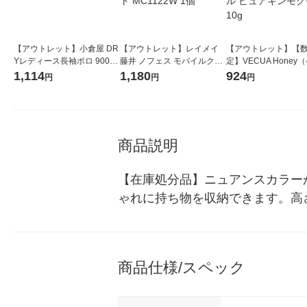
【アウトレット】小倉屋 DR
【アウトレット】レイメイ
【アウトレット】【
Yレディース長袖ポロ 9005
藤井 ノフェス モバイルクロ
定】VECUA Honey
1枚
ーゼット ガジェットポーチ
アハニー） ジュレネ
1,114
1,180
924
円
円
円
ホワイト MC1122W 1個
イル ピュアキンモクセ
g
商品説明
【在庫処分品】ニュアンスカラー
ゃれに持ち物を収納できます。高
商品仕様/スペック