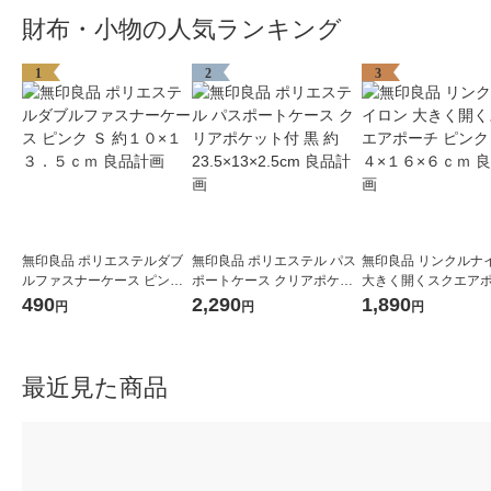
財布・小物の人気ランキング
1
2
3
無印良品 ポリエステルダブ
無印良品 ポリエステル パス
無印良品 リンクルナ
ルファスナーケース ピンク
ポートケース クリアポケッ
大きく開くスクエア
Ｓ 約１０×１３．５ｃｍ 良
ト付 黒 約23.5×13×2.5cm 良
ピンク 約１４×１６×
490
2,290
1,890
円
円
円
品計画
品計画
良品計画
最近見た商品