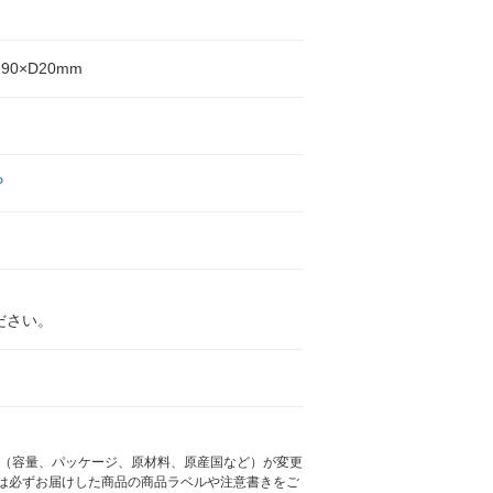
ト
H90×D20mm
P
ださい。
様（容量、パッケージ、原材料、原産国など）が変更
は必ずお届けした商品の商品ラベルや注意書きをご