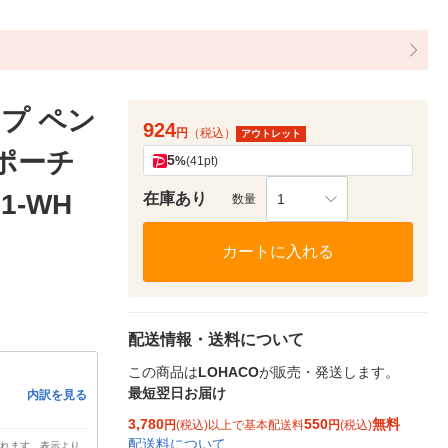
プ ペン
924
円
（税込）
アウトレット
ポーチ
5
%
(41pt)
1-WH
在庫あり
1
数量
カートに入れる
配送情報・送料について
この商品は
LOHACO
が販売・発送します。
最短翌日お届け
内訳を見る
3,780
550
無料
円
(税込)以上で基本配送料
円
(税込)
配送料について
されます。表示より