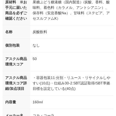
原材料 ※お
果糖ぶどう糖液糖（国内製造）/炭酸、香料、酸
手元に届いた
味料、着色料（カラメル、アントシアニン）、
商品を必ずご
保存料（安息香酸Na）、甘味料（ステビア、ア
確認ください
セスルファムK）
名称
炭酸飲料
個別包装
なし
アスクル商品
50
環境スコア
アスクル商品
・容器包装11:分別・リユース・リサイクルしや
環境スコア詳
すい(10点)・仕組み30-2:SBT認証取得/SBT準拠
細/加点項目
目標を設定している(40点)
内容量
160ml
メーカー名
コカ・コーラ