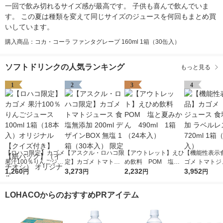
一回で飲み切れるサイズ感が最高です。 子供も喜んで飲んでいま
す。 この夏は種類を変えて同じサイズのジュースを何回もまとめ買
いしています。
購入商品：コカ・コーラ ファンタグレープ 160ml 1箱（30缶入）
ソフトドリンクの人気ランキング
もっと見る
1
2
3
4
【ロハコ限定】カゴメ
【アスクル・ロハコ限
【アウトレット】えひ
【機能性表示
果汁100％りんごジュ
定】カゴメ トマトジ
め飲料 POM 塩と
ゴメ トマトジ
ース100ml 1箱（18本
1,260
ュース 食塩無添加 20
3,273
夏みかん 490ml 1
2,232
食塩無添加 ラ
3,952
円
円
円
円
入）オリジナル【クイ
0ml デザインBOX 無
箱（24本入）
ス 720ml 1箱
ズ付き】【紙パック】
塩 1箱（30本入） 限
入）
LOHACOからのおすすめPRアイテム
（イチオシ） オリジ
定
ナル