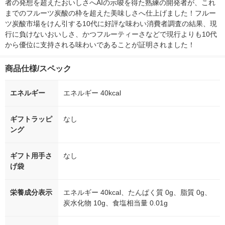
者の発想を超えたおいしさへAIの示唆を得た熟練の開発者が、これ
までのフルーツ炭酸の枠を超えた美味しさへ仕上げました！フルー
ツ炭酸市場をけん引する10代に好評な味わい消費者調査の結果、現
行に負けないおいしさ、かつフルーティーさなどで現行よりも10代
から優位に支持される味わいであることが証明されました！
商品仕様/スペック
エネルギー
エネルギー 40kcal
ギフトラッピ
なし
ング
ギフト用手さ
なし
げ袋
栄養成分表示
エネルギー 40kcal、たんぱく質 0g、脂質 0g、
炭水化物 10g、食塩相当量 0.01g