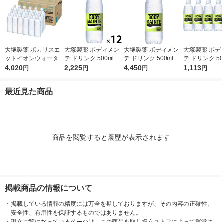
大塚製薬 ポカリスエ
大塚製薬 ボディメン
大塚製薬 ボディメン
大塚製薬 ボデ
ットイオンウォーター
テ ドリンク 500ml 1
テ ドリンク 500ml 1
テ ドリンク 50
ラベルレスボトル 500
4,020
セット（12本）
2,225
箱（24本入）
4,450
セット（6本
1,113
円
円
円
円
ml 1箱（24本入）
最近見た商品
商品を閲覧すると履歴が表示されます
掲載商品の情報について
・
掲載している情報の精度には万全を期しておりますが、その内容の正確性、
安全性、有用性を保証するものではありません。
・
現在ご覧になっているページは、この商品を取り扱うストアによって運営さ