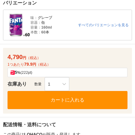
バリエーション
味：
グレープ
容器：
缶
すべてのバリエーションを見る
容量：
160ml
本数：
60本
4,790
円
（税込）
79.9
1つあたり
円
（税込）
5
%
(222pt)
在庫あり
1
数量
カートに入れる
配送情報・送料について
この商品は
LOHACO
が販売・発送します。