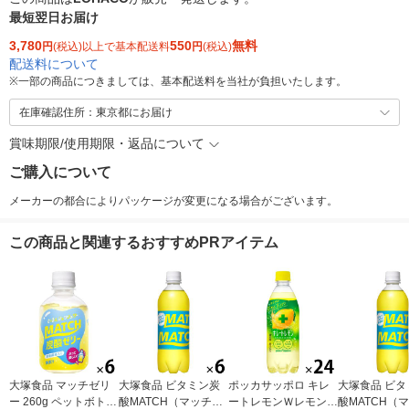
最短翌日お届け
3,780
550
無料
円
(税込)以上で基本配送料
円
(税込)
配送料について
※
一部の商品につきましては、基本配送料を当社が負担いたします。
在庫確認住所：東京都にお届け
賞味期限/使用期限・返品について
ご購入について
メーカーの都合によりパッケージが変更になる場合がございます。
この商品と関連するおすすめPRアイテム
大塚食品 マッチゼリ
大塚食品 ビタミン炭
ポッカサッポロ キレ
大塚食品 ビタ
ー 260g ペットボトル
酸MATCH（マッチ）
ートレモンＷレモン 5
酸MATCH（