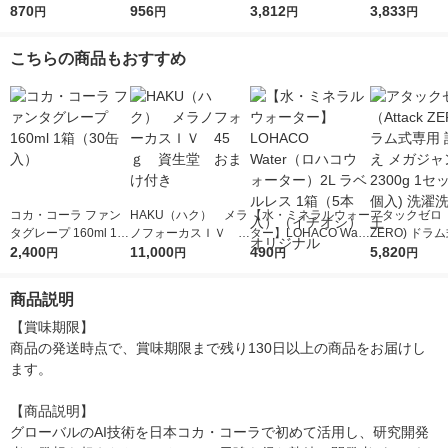
1セット（6本）
870
500ml 1セット（6
956
00ml 1箱（24本入）
3,812
500ml 1箱（
3,833
円
円
円
円
本）
こちらの商品もおすすめ
コカ・コーラ ファン
HAKU（ハク） メラ
【水・ミネラルウォー
アタックゼロ（A
タグレープ 160ml 1箱
ノフォーカスＩＶ 4
ター】LOHACO Wate
ZERO) ドラ
（30缶入）
2,400
5ｇ 資生堂 おまけ
11,000
r（ロハコウォータ
490
詰め替え メガ
5,820
円
円
円
円
付き
ー）2L ラベルレス 1
ボ 2300g 1
箱（5本入）（イチオ
個入) 洗濯洗剤
商品説明
シ） オリジナル
【賞味期限】

商品の発送時点で、賞味期限まで残り130日以上の商品をお届けし
ます。

【商品説明】

グローバルのAI技術を日本コカ・コーラで初めて活用し、研究開発