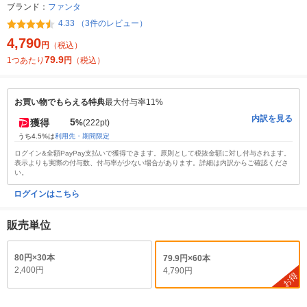
ブランド：
ファンタ
4.33 （3件のレビュー）
4,790
円
（税込）
79.9
1つあたり
円
（税込）
お買い物でもらえる特典
最大付与率11%
内訳を見る
5
獲得
%
(222pt)
うち4.5%は
利用先・期間限定
ログイン&全額PayPay支払いで獲得できます。原則として税抜金額に対し付与されます。
表示よりも実際の付与数、付与率が少ない場合があります。詳細は内訳からご確認くださ
い。
ログインはこちら
販売単位
80円×30本
79.9円×60本
2,400円
4,790円
お得