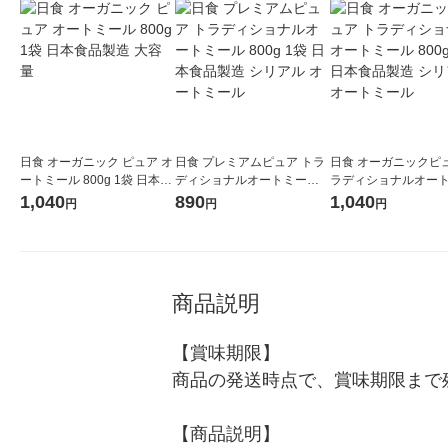
日食 オーガニック ピュア オ
日食 プレミアムピュア トラ
日食 オーガニックピュ
ートミール 800g 1袋 日本食
ディショナルオートミール 8
ラディショナルオー
品製造 大容量
00g 1袋 日本食品製造 シリ
ル 800g 1袋 日本食
1,040
890
1,040
円
円
円
アル オートミール
リアル オートミール
商品説明
【賞味期限】

商品の発送時点で、賞味期限まで残
【商品説明】
