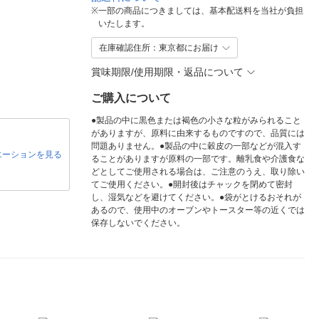
※
一部の商品につきましては、基本配送料を当社が負担
いたします。
在庫確認住所：東京都にお届け
賞味期限/使用期限・返品について
ご購入について
●製品の中に黒色または褐色の小さな粒がみられること
がありますが、原料に由来するものですので、品質には
問題ありません。●製品の中に穀皮の一部などが混入す
エーションを見る
ることがありますが原料の一部です。離乳食や介護食な
どとしてご使用される場合は、ご注意のうえ、取り除い
てご使用ください。●開封後はチャックを閉めて密封
し、湿気などを避けてください。●袋がとけるおそれが
あるので、使用中のオーブンやトースター等の近くでは
保存しないでください。