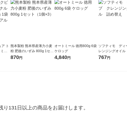
ア ト
熊本製粉 熊本県産薄力小麦
オートミール 徳用800g 6袋
ソフティモ ディ
トミー
粉 肥後のいずみ 800g 1セッ
ケロッグ
レンジングオイル
品製造 シ
ト（1個×3）
え
870
4,840
767
円
円
円
り131日以上の商品をお届けします。
