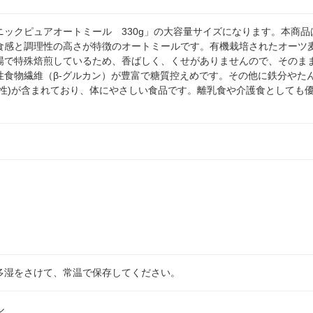
ニックピュアオートミール 330g」の大容量サイズになります。本商
食感と調理性の高さが特徴のオートミールです。有機栽培されたオーツ麦
場で特殊焙煎しているため、香ばしく、くせがありませんので、そのま
性食物繊維（β-グルカン）が豊富で糖質控えめです。その他に鉄分やたん
溶性)が含まれており、体にやさしい食品です。離乳食や介護食としても
多湿をさけて、常温で保存してください。
ル