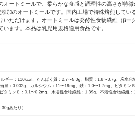
のオートミールで、柔らかな食感と調理性の高さが特徴
で無添加のオートミールです。国内工場で特殊焙煎してい
りいただけます。オートミールは発酵性食物繊維（βー
ています。本品は乳児用規格適用食品です。
ルギー：110kcal、たんぱく質：2.7〜5.0g、脂質：1.8〜3.7g、炭水化
相当量：0.002g、カルシウム：11〜19mg、鉄：1.0〜1.7mg、ビタミンＢ
mg、ビタミンＥ：0.1〜0.2mg、水溶性食物繊維：1.39g、不溶性食物繊維：
分：30gあたり）