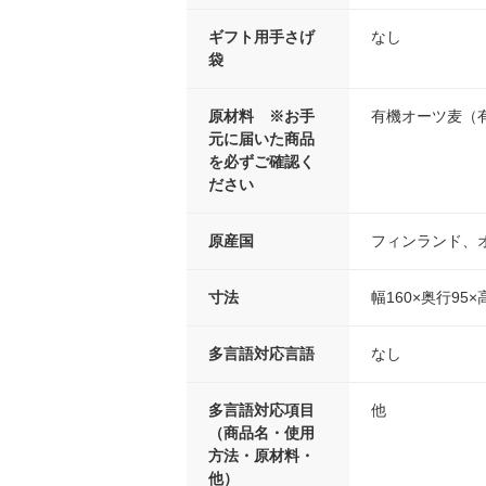
ギフト用手さげ
なし
袋
原材料 ※お手
有機オーツ麦（
元に届いた商品
を必ずご確認く
ださい
原産国
フィンランド、
寸法
幅160×奥行95×
多言語対応言語
なし
多言語対応項目
他
（商品名・使用
方法・原材料・
他）