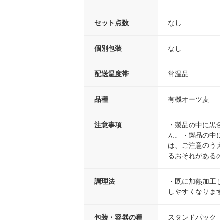
セット点数
なし
個別包装
なし
配送温度帯
常温品
品種
有機オーツ麦
注意事項
・製品の中に黒
ん。・製品の中
は、ご注意のう
るおそれがある
調理法
・既に加熱加工
しやすくなりま
包装・容器の種
スタンドパック