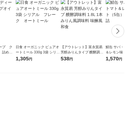
ープ ク
日食 オーガニック ピュアオ
【アウトレット】富永貿易
鯖缶 サバ・ト
 詰め替
ートミール 330g 3袋 シリア
芳醇みりんタイプ 醗酵調味
＆レモン味 1
ル フレーク オートミー
料 1.8L 1本 みりん風調味料
清水食品 缶詰
1,305
538
1,570
円
円
円
ル
味醂風 和食