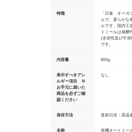
特徴
「日食 オーガ
ルで、柔らかな
ルです。国内工
トミールは発酵
(水溶性及び不
です。
内容量
800g
表示すべきアレ
なし
ルギー項目 ※
お手元に届いた
商品を必ずご確
認ください
保存方法
直射日光・高温
名称
有機オートミー