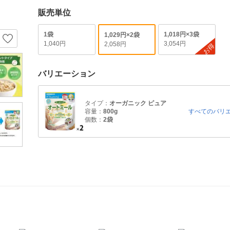
販売単位
1袋
1,018円×3袋
1,029円×2袋
1,040円
3,054円
2,058円
お得
バリエーション
タイプ：
オーガニック ピュア
容量：
800g
すべてのバリ
個数：
2袋