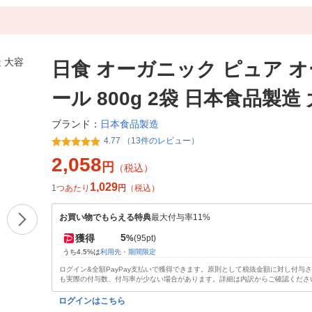
日食 オーガニック ピュア 
ール 800g 2袋 日本食品製造
日本食品製造
ブランド：
4.77 （13件のレビュー）
2,058
円
（税込）
1,029
1つあたり
円
（税込）
お買い物でもらえる特典
最大付与率11%
5
獲得
%
(95pt)
うち4.5%は
利用先・期間限定
ログイン&全額PayPay支払いで獲得できます。原則として税抜金額に対し付与
も実際の付与数、付与率が少ない場合があります。詳細は内訳からご確認くださ
ログインはこちら