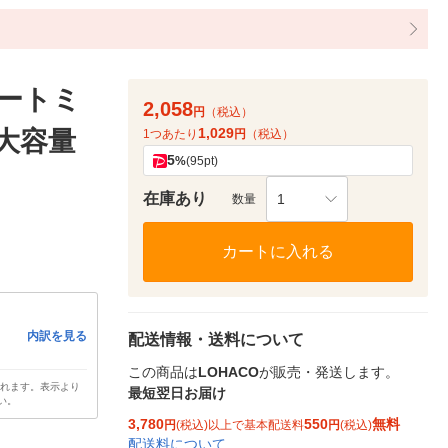
オートミ
2,058
円
（税込）
1,029
 大容量
1つあたり
円
（税込）
5
%
(95pt)
在庫あり
1
数量
カートに入れる
内訳を見る
配送情報・送料について
この商品は
LOHACO
が販売・発送します。
されます。表示より
最短翌日お届け
い。
3,780
550
無料
円
(税込)以上で基本配送料
円
(税込)
配送料について