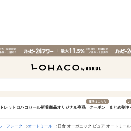
獲得はこちら
レ
トレット
ロハコセール
新着商品
オリジナル商品
クーポン
まとめ割
キ
ル・フレーク
オートミール
日食 オーガニック ピュア オートミール 